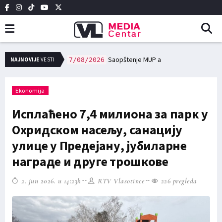
NAJNOVIJE
VESTI
Saopštenje MUP a
7/08/2026
ЈКП Вововод: Ангажовање цистерне за превоз питке воде у случајевима настанка проблема са водоснабдевањем
7/08/2026
Ekonomija
Исплаћено 7,4 милиона за парк у
Охридском насељу, санацију
улице у Предејану, јубиларне
награде и друге трошкове
2. jun 2026. u 14:23h
RTV Vlasotince
226 pregleda