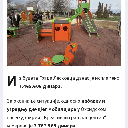
И
з буџета Града Лесковца данас је исплаћено
7.465.606 динара.
За окончање ситуације, односно
набавку и
уградњу дечијег мобилијара
у Охридском
насељу, фирми „Креативни градски центар“
усмерено је
2.767.565 динара.