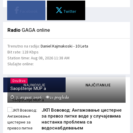
Facebook
Twitter
Radio
GAGA online
Trenutno na radiju:
Daniel Kajmakoski - 10 Leta
Bit rate:
128 Kbps
Station time:
Aug 08, 2026
11:38 AM
Slušajte online:
Društvo
NAJNOVIJE
NAJČITANIJE
Saopštenje MUP a
7. avgust 2026
21 pregleda
ЈКП Вововод: Ангажовање цистерне
за превоз питке воде у случајевима
настанка проблема са
водоснабдевањем