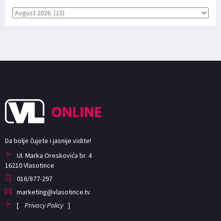
Da bolje čujete i jasnije vidite!
Ul. Marka Oreskovića br. 4
16210 Vlasotince
016/877-297
marketing@vlasotince.tv
[
Privacy Policy
]