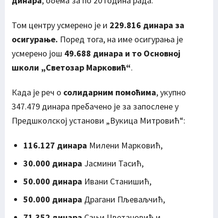
динара
, обема за по 20 година рада.
Том центру усмерено је и
229.816 динара за
осигурање.
Поред тога, на име осигурања је
усмерено још
49.688 динара и то Основној
школи „Светозар Марковић“
.
Када је реч о
солидарним помоћима
, укупно
347.479 динара пребачено је за запослене у
Предшколској установи „Вукица Митровић“:
116.127 динара
Милени Марковић,
30.000 динара
Јасмини Тасић,
50.000 динара
Ивани Станишић,
50.000 динара
Драгани Пљеваљчић,
71.352 динара
Сањи Цветановић и