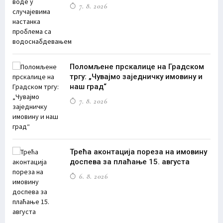
7. 8. 2026
Поломљене прскалице на Градском
тргу: „Чувајмо заједничку имовину и
наш град“
7. 8. 2026
Трећа аконтација пореза на имовину
доспева за плаћање 15. августа
6. 8. 2026