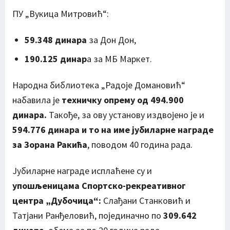
ПУ „Вукица Митровић“:
59.348 динара
за Дон Дон,
190.125 динар
а за МБ Маркет.
Народна библиотека „Радоје Домановић“
набавила је
техничку опрему од 494.900
динара.
Такође, за ову установу издвојено је и
594.776 динара и то на име јубиларне награде
за Зорана Ракића
, поводом 40 година рада.
Јубиларне награде исплаћене су и
упошљеницама Спортско-рекреативног
центра „Дубочица“:
Слађани Станковић и
Татјани Ранђеловић, појединачно по
309.642