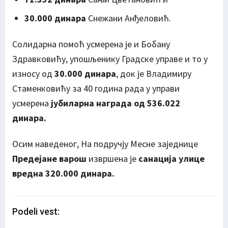
30.000 динара
Снежани Анђеловић.
Солидарна помоћ усмерена је и Бобану
Здравковићу, упошљенику Градске управе и то у
износу од
30.000 динара
, док је Владимиру
Стаменковићу за 40 година рада у управи
усмерена
јубиларна награда од 536.022
динара.
Осим наведеног, На подручју Месне заједнице
Предејане варош
извршена је
санација улице
вредна 320.000 динара.
Podeli vest: