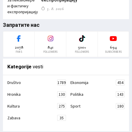
експропријацију
5. 8. 2026
Запратите нас
2078
841
500+
694
FANS
FOLLOWERS
FOLLOWERS
SUBSCRIBERS
Kategorije
vesti
Društvo
1789
Ekonomija
454
Hronika
130
Politika
143
Kultura
275
Sport
180
Zabava
35