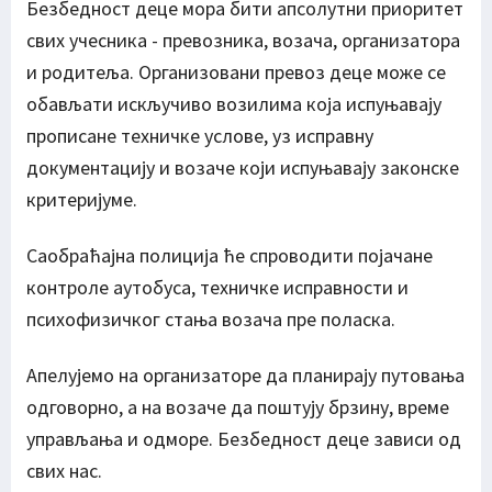
Безбедност деце мора бити апсолутни приоритет
свих учесника - превозника, возача, организатора
и родитеља. Организовани превоз деце може се
обављати искључиво возилима која испуњавају
прописане техничке услове, уз исправну
документацију и возаче који испуњавају законске
критеријуме.
Саобраћајна полиција ће спроводити појачане
контроле аутобуса, техничке исправности и
психофизичког стања возача пре поласка.
Апелујемо на организаторе да планирају путовања
одговорно, а на возаче да поштују брзину, време
управљања и одморе. Безбедност деце зависи од
свих нас.