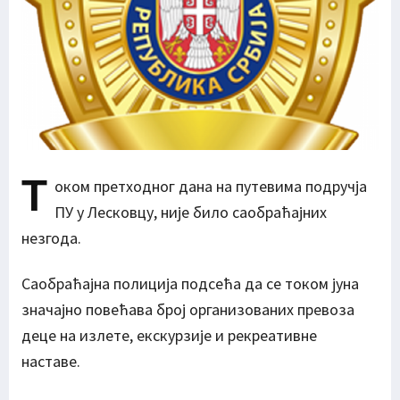
Т
оком претходног дана на путевима подручја
ПУ у Лесковцу, није било саобраћајних
незгода.
Саобраћајна полиција подсећа да се током јуна
значајно повећава број организованих превоза
деце на излете, екскурзије и рекреативне
наставе.