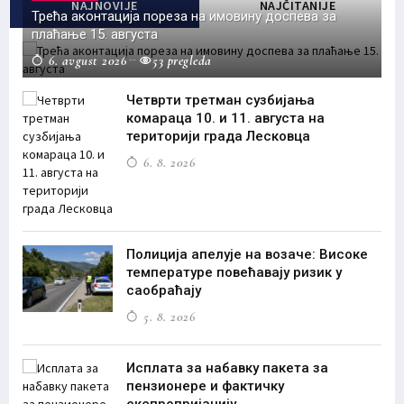
NAJNOVIJE
NAJČITANIJE
Трећа аконтација пореза на имовину доспева за
плаћање 15. августа
6. avgust 2026
53 pregleda
Четврти третман сузбијања
комараца 10. и 11. августа на
територији града Лесковца
6. 8. 2026
Полиција апелује на возаче: Високе
температуре повећавају ризик у
саобраћају
5. 8. 2026
Исплата за набавку пакета за
пензионере и фактичку