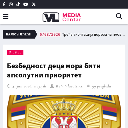
NAJNOVIJE
VESTI
Четврти третман сузбијања комараца 10. и 11. августа на територији града Лесковца
6/08/2026
Трећа аконтација пореза на имовину доспева за плаћање 15. августа
6/08/2026
Društvo
Безбедност деце мора бити
апсолутни приоритет
4. jun 2026. u 13:51h
RTV Vlasotince
99 pregleda