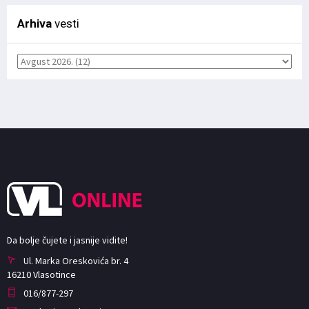
Arhiva
vesti
Da bolje čujete i jasnije vidite!
Ul. Marka Oreskovića br. 4
16210 Vlasotince
016/877-297