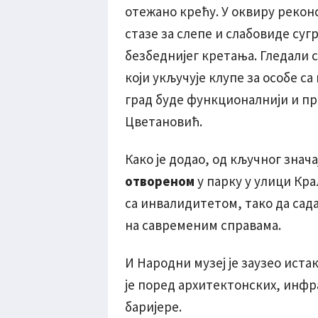
отежано крећу. У оквиру реконс
стазе за слепе и слабовиде суг
безбеднијег кретања. Гледали 
који укључује клупе за особе с
град буде функционалнији и пр
Цветановић.
Како је додао, од кључног знача
отвореном
у парку у улици Кра
са инвалидитетом, тако да сад
на савременим справама.
И Народни музеј је заузео иста
је поред архитектонских, инфр
баријере.