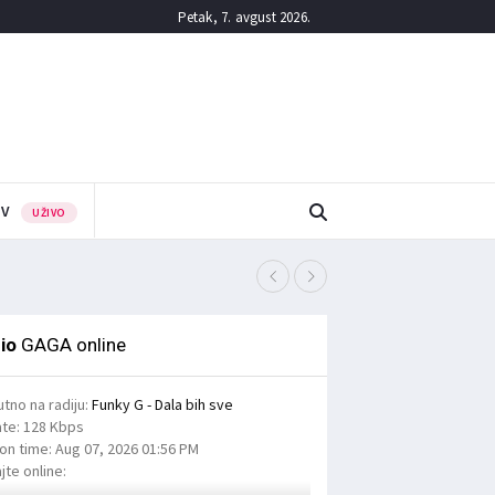
Petak, 7. avgust 2026.
TV
UŽIVO
Полиција апелује на во
5/08/2026
овца
io
GAGA online
utno na radiju:
Funky G - Dala bih sve
ate:
128 Kbps
ion time:
Aug 07, 2026
01:56 PM
jte online: