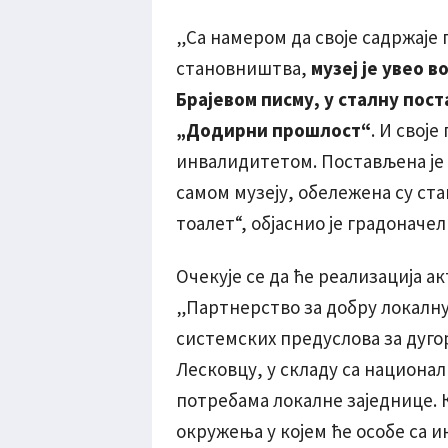
„Са намером да своје садржаје
становништва,
музеј је увео в
Брајевом писму, у сталну пост
„Додирни прошлост“
. И свој
инвалидитетом. Постављена је 
самом музеју, обележена су ста
тоалет“, објаснио је градоначе
Очекује се да ће реализација а
„Партнерство за добру локалн
системских предуслова за дуг
Лесковцу, у складу са национ
потребама локалне заједнице. 
окружења у којем ће особе са 