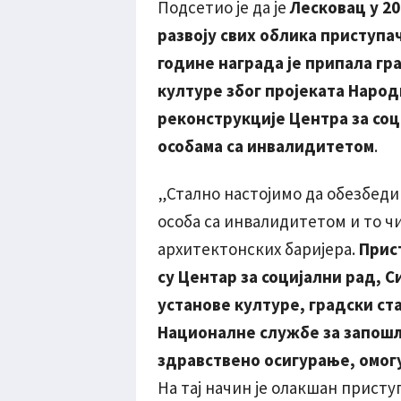
Подсетио је да је
Лесковац у 2
развоју свих облика приступач
године награда је припала гра
културе због пројеката Народ
реконструкције Центра за соц
особама са инвалидитетом
.
„Стално настојимо да обезбеди
особа са инвалидитетом и то ч
архитектонских баријера.
Прист
су Центар за социјални рад, 
установе културе, градски ст
Националне службе за запош
здравствено осигурање, омог
На тај начин је олакшан присту