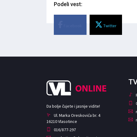
Podeli vest:
Facebook
Twitter
TV
Da bolje čujete i jasnije vidite!
Ul. Marka Oreskovića br. 4
16210 Vlasotince
016/877-297