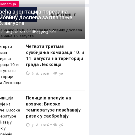
Ekonomija
рећа аконтација пореза на
NAJNOVIJE
NAJČITANIJE
мовину доспева за плаћање
5. августа
6. avgust 2026
53 pregleda
Четврти третман
сузбијања комараца 10. и
11. августа на територији
града Лесковца
6. 8. 2026
50
Полиција апелује на
возаче: Високе
температуре повећавају
ризик у саобраћају
5. 8. 2026
56