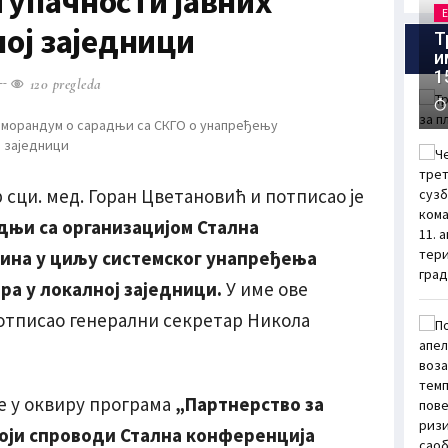
упачности јавних
ној заједници
Т
и
1
120 pregleda
сци. мед. Горан Цветановић и потписао је
њи са организацијом Стална
ина у циљу системског унапређења
ра у локалној заједници.
У име ове
потписао генерални секретар Никола
е у оквиру програма
„Партнерство за
који спроводи Стална конференција