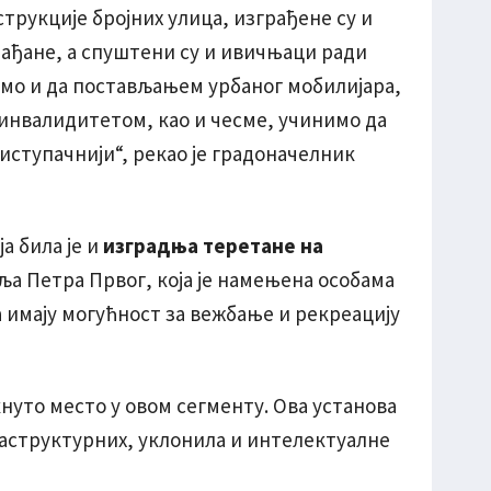
трукције бројних улица, изграђене су и
рађане, а спуштени су и ивичњаци ради
смо и да постављањем урбаног мобилијара,
а инвалидитетом, као и чесме, учинимо да
иступачнији“, рекао је градоначелник
ја била је и
изградња теретане на
ља Петра Првог, која је намењена особама
а имају могућност за вежбање и рекреацију
кнуто место у овом сегменту. Ова установа
аструктурних, уклонила и интелектуалне