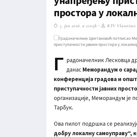
унапређењу прист
простора у локал
5. jun 2026. u 21:05h
RTV Vlasotince
Г
радоначелник Лесковца др 
данас
Меморандум о сарад
конференција градова и општ
приступачности јавних просто
организације, Меморандум је 
Тарбук.
Ова пилот подршка се реализуј
добру локалну самоуправу“, 