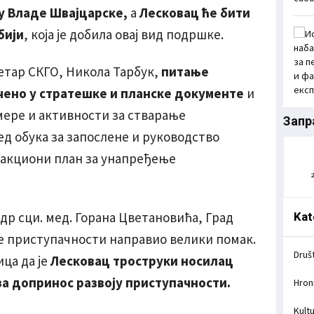
у Владе Швајцарске,
а
Лесковац ће бити
бији
, која је добила овај вид подршке.
ретар СКГО, Никола Тарбук,
питање
чено у стратешке и планске документе
и
мере и активности за стварање
Запр
д обука за запослене и руководство
 акциони план за унапређење
р сци. мед. Горана Цветановића, Град
Kat
не приступачности направио велики помак.
Druš
ца да је
Лесковац троструки носилац
а допринос развоју приступачности.
Hron
Kult