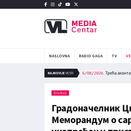
NASLOVNA
RADIO GAGA
TV
VE
NAJNOVIJE
VESTI
Четврти третм
Трећа аконтац
6/08/2026
6/08/2026
Društvo
Градоначелник Ц
Меморандум о са