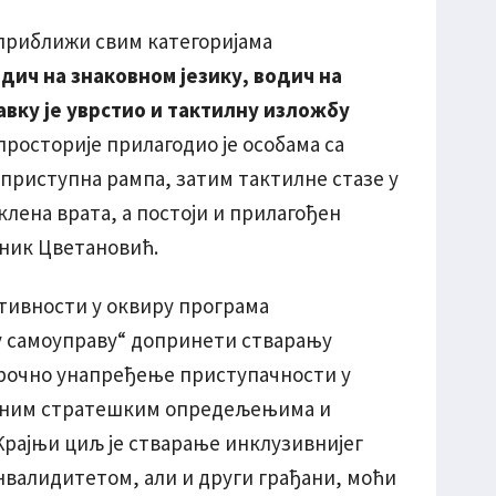
 приближи свим категоријама
одич на знаковном језику, водич на
авку је уврстио и тактилну изложбу
е просторије прилагодио је особама са
приступна рампа, затим тактилне стазе у
клена врата, а постоји и прилагођен
лник Цветановић.
ктивности у оквиру програма
у самоуправу“ допринети стварању
орочно унапређење приступачности у
алним стратешким опредељењима и
Крајњи циљ је стварање инклузивнијег
инвалидитетом, али и други грађани, моћи