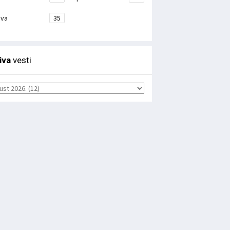
ava
35
iva
vesti