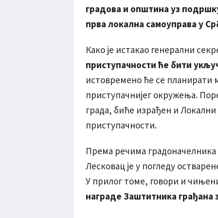
градова и општина уз подршк
прва локална самоуправа у Ср
Како је истакао генерални сек
приступачности ће бити укљу
истовремено ће се планирати 
приступачнијег окружења. Поре
града, биће израђен и Локални
приступачности.
Према речима градоначелника д
Лесковац је у погледу остваре
У прилог томе, говори и чињени
награде Заштитника грађана з