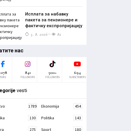
Исплата за набавку
пакета за пензионере и
фактичку експропријацију
5. 8. 2026
82
атите нас
2078
841
500+
694
FANS
FOLLOWERS
FOLLOWERS
SUBSCRIBERS
egorije
vesti
tvo
1789
Ekonomija
454
ika
130
Politika
143
ura
275
Sport
180