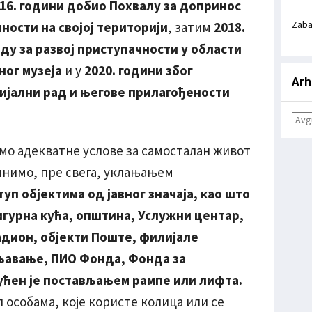
016. години добио Похвалу за допринос
Zab
ности на својој територији
, затим
2018.
ду за развој приступачности у области
ног музеја
и у
2020. години због
Arh
ијални рад и његове прилагођености
мо адекватне услове за самосталан живот
инимо, пре свега, уклањањем
уп објектима од јавног значаја, као што
Сигурна кућа, општина, Услужни центар,
адион, објекти Поште, филијале
љавање, ПИО Фонда, Фонда за
ућен је постављањем рампе или лифта.
п особама, које користе колица или се