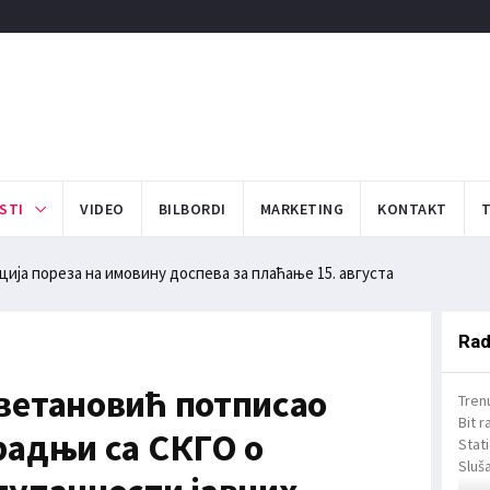
STI
VIDEO
BILBORDI
MARKETING
KONTAKT
ан сузбијања комараца 10. и 11. августа на територији града Леск
ија пореза на имовину доспева за плаћање 15. августа
Rad
ветановић потписао
Tren
Bit r
радњи са СКГО о
Stat
Sluša