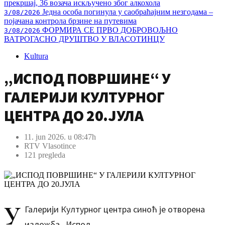
прекршај, 36 возача искључено због алкохола
Једна особа погинула у саобраћајним незгодама –
3/08/2026
појачана контрола брзине на путевима
ФОРМИРА СЕ ПРВО ДОБРОВОЉНО
3/08/2026
ВАТРОГАСНО ДРУШТВО У ВЛАСОТИНЦУ
Kultura
„ИСПОД ПОВРШИНЕ“ У
ГАЛЕРИЈИ КУЛТУРНОГ
ЦЕНТРА ДО 20.ЈУЛА
11. jun 2026. u 08:47h
RTV Vlasotince
121 pregleda
У
Галерији Културног центра синоћ је отворена
изложба „Испод