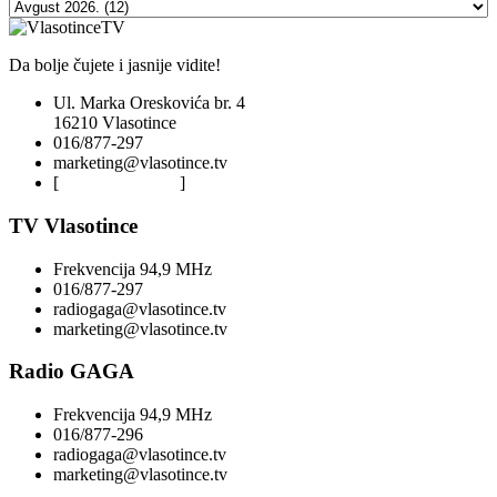
Da bolje čujete i jasnije vidite!
Ul. Marka Oreskovića br. 4
16210 Vlasotince
016/877-297
marketing@vlasotince.tv
[
Privacy Policy
]
TV Vlasotince
Frekvencija 94,9 MHz
016/877-297
radiogaga@vlasotince.tv
marketing@vlasotince.tv
Radio GAGA
Frekvencija 94,9 MHz
016/877-296
radiogaga@vlasotince.tv
marketing@vlasotince.tv