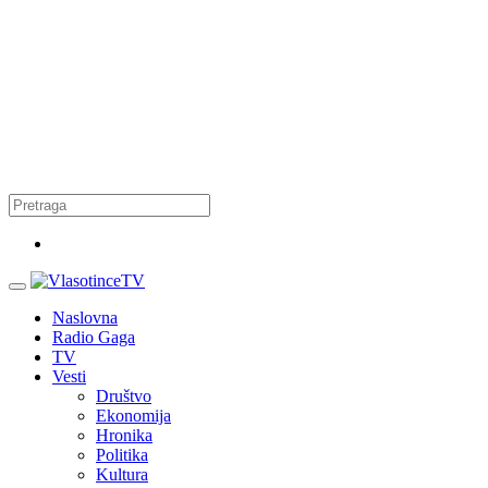
Naslovna
Radio Gaga
TV
Vesti
Društvo
Ekonomija
Hronika
Politika
Kultura