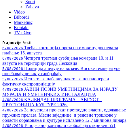
Sport
Zabava
Video
Bilbordi
Marketing
Kontakt
TV
uživo
Najnovije
Vesti
Трећа аконтација пореза на имовину доспева за
6/08/2026
плаћање 15. августа
Четврти третман сузбијања комараца 10. и 11.
6/08/2026
августа на територији града Лесковца
Полиција апелује на возаче: Високе температуре
5/08/2026
повећавају ризик у саобраћају
Исплата за набавку пакета за пензионере и
5/08/2026
фактичку експропријацију
ЈАВНИ ПОЗИВ УМЕТНИЦИМА ЗА ИЗРАДУ
4/08/2026
МУРАЛА И УМЕТНИЧКИХ ИНСТАЛАЦИЈА
КАЛЕНДАР ПРОГРАМА – АВГУСТ –
4/08/2026
ПРЕСТОНИЦА КУЛТУРЕ 2026.
За неуспели пројекат претходне власти, одржавање
4/08/2026
пружних прелаза, Месне заједнице, и редовне трошкове у
области образовања и културе исплаћено 12,7 милиона динара
У појачаној контроли саобраћаја откривен 551
4/08/2026