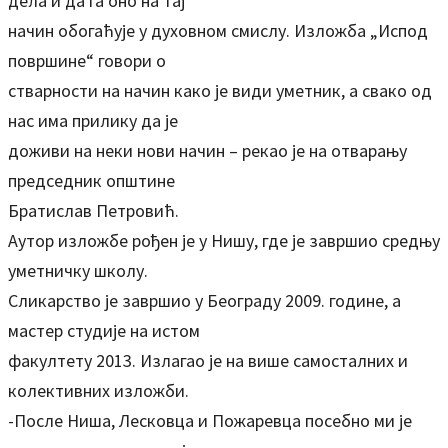
дела и да га оно на тај
начин обогаћује у духовном смислу. Изложба „Испод
површине“ говори о
стварности на начин како је види уметник, а свако од
нас има прилику да је
доживи на неки нови начин – рекао је на отварању
председник општине
Братислав Петровић.
Аутор изложбе рођен је у Нишу, где је завршио средњу
уметничку школу.
Сликарство је завршио у Београду 2009. године, а
мастер студије на истом
факултету 2013. Излагао је на више самосталних и
колективних изложби.
-После Ниша, Лесковца и Пожаревца посебно ми је