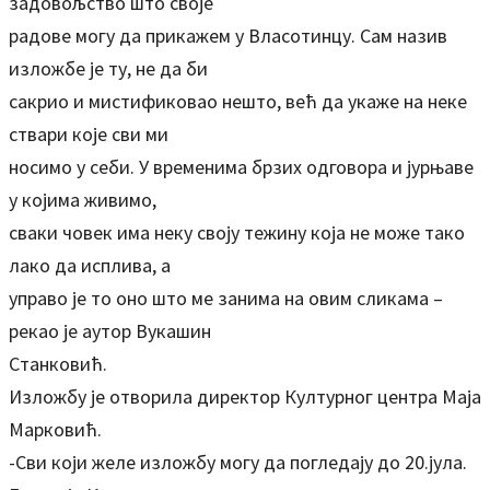
задовољство што своје
радове могу да прикажем у Власотинцу. Сам назив
изложбе је ту, не да би
сакрио и мистификовао нешто, већ да укаже на неке
ствари које сви ми
носимо у себи. У временима брзих одговора и јурњаве
у којима живимо,
сваки човек има неку своју тежину која не може тако
лако да исплива, а
управо је то оно што ме занима на овим сликама –
рекао је аутор Вукашин
Станковић.
Изложбу је отворила директор Културног центра Маја
Марковић.
-Сви који желе изложбу могу да погледају до 20.јула.