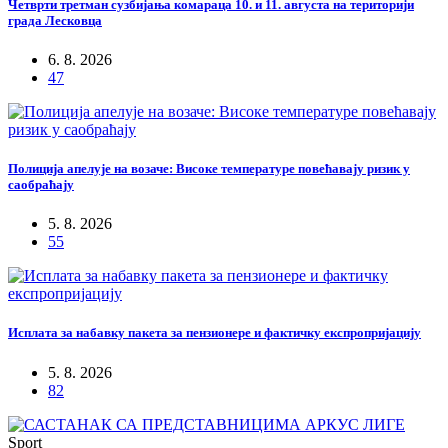
Четврти третман сузбијања комараца 10. и 11. августа на територији
града Лесковца
6. 8. 2026
47
Полиција апелује на возаче: Високе температуре повећавају ризик у
саобраћају
5. 8. 2026
55
Исплата за набавку пакета за пензионере и фактичку експропријацију
5. 8. 2026
82
Sport