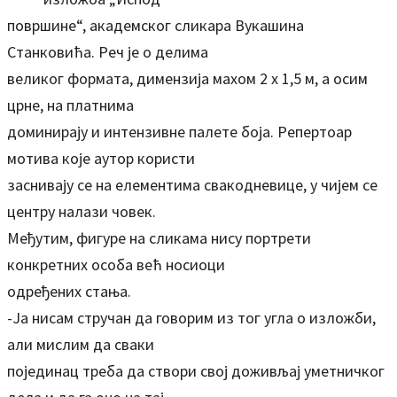
површине“, академског сликара Вукашина
Станковића. Реч је о делима
великог формата, димензија махом 2 х 1,5 м, а осим
црне, на платнима
доминирају и интензивне палете боја. Репертоар
мотива које аутор користи
заснивају се на елементима свакодневице, у чијем се
центру налази човек.
Међутим, фигуре на сликама нису портрети
конкретних особа већ носиоци
одређених стања.
-Ја нисам стручан да говорим из тог угла о изложби,
али мислим да сваки
појединац треба да створи свој доживљај уметничког