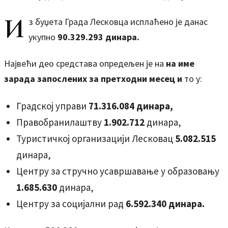
И
з буџета Града Лесковца исплаћено је данас
укупно
90.329.293
динара.
Највећи део средстава опредељен је на
на име
зарада
запослених
за претходни месец и
то у:
Градској управи
71.316.084 динарa,
Правобранилаштву
1.902.712
динарa,
Туристичкој организацији Лесковац
5.082.515
динара,
Центру за стручно усавршавање у образовању
1.685.630
динара,
Центру за социјални рад
6.592.340 динара.