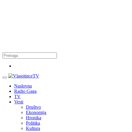
Naslovna
Radio Gaga
TV
Vesti
Društvo
Ekonomija
Hronika
Politika
Kultura