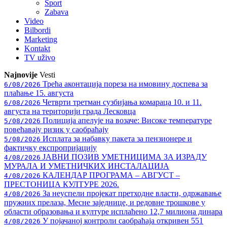
Sport
Zabava
Video
Bilbordi
Marketing
Kontakt
TV
uživo
Najnovije
Vesti
Трећа аконтација пореза на имовину доспева за
6/08/2026
плаћање 15. августа
Четврти третман сузбијања комараца 10. и 11.
6/08/2026
августа на територији града Лесковца
Полиција апелује на возаче: Високе температуре
5/08/2026
повећавају ризик у саобраћају
Исплата за набавку пакета за пензионере и
5/08/2026
фактичку експропријацију
ЈАВНИ ПОЗИВ УМЕТНИЦИМА ЗА ИЗРАДУ
4/08/2026
МУРАЛА И УМЕТНИЧКИХ ИНСТАЛАЦИЈА
КАЛЕНДАР ПРОГРАМА – АВГУСТ –
4/08/2026
ПРЕСТОНИЦА КУЛТУРЕ 2026.
За неуспели пројекат претходне власти, одржавање
4/08/2026
пружних прелаза, Месне заједнице, и редовне трошкове у
области образовања и културе исплаћено 12,7 милиона динара
У појачаној контроли саобраћаја откривен 551
4/08/2026