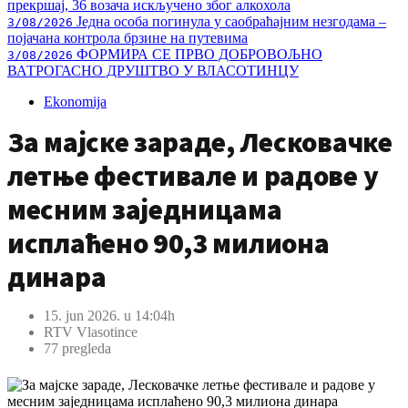
прекршај, 36 возача искључено због алкохола
Једна особа погинула у саобраћајним незгодама –
3/08/2026
појачана контрола брзине на путевима
ФОРМИРА СЕ ПРВО ДОБРОВОЉНО
3/08/2026
ВАТРОГАСНО ДРУШТВО У ВЛАСОТИНЦУ
Ekonomija
За мајске зараде, Лесковачке
летње фестивале и радове у
месним заједницама
исплаћено 90,3 милиона
динара
15. jun 2026. u 14:04h
RTV Vlasotince
77 pregleda