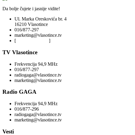
Da bolje čujete i jasnije vidite!
Ul. Marka Oreskovića br. 4
16210 Vlasotince
016/877-297
marketing@vlasotince.tv
[
Privacy Policy
]
TV Vlasotince
Frekvencija 94,9 MHz
016/877-297
radiogaga@vlasotince.tv
marketing@vlasotince.tv
Radio GAGA
Frekvencija 94,9 MHz
016/877-296
radiogaga@vlasotince.tv
marketing@vlasotince.tv
Vesti