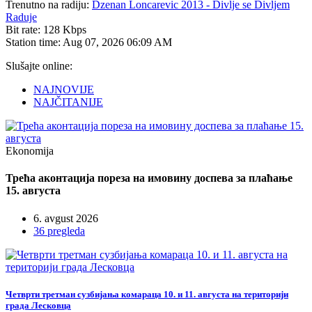
Trenutno na radiju:
Dzenan Loncarevic 2013 - Divlje se Divljem
Raduje
Bit rate:
128 Kbps
Station time:
Aug 07, 2026
06:09 AM
Slušajte online:
NAJNOVIJE
NAJČITANIJE
Ekonomija
Трећа аконтација пореза на имовину доспева за плаћање
15. августа
6. avgust 2026
36 pregleda
Четврти третман сузбијања комараца 10. и 11. августа на територији
града Лесковца