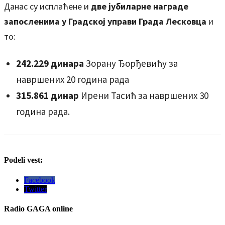
Данас су исплаћене и
две јубиларне награде
запосленима у Градској управи Града Лесковца
и
то:
242.229 динара
Зорану Ђорђевићу за
навршених 20 година рада
315.861 динар
Ирени Тасић за навршених 30
година рада.
Podeli vest:
Facebook
Twitter
Radio
GAGA online