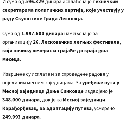
И сума од
596.329
динара исплаћена је
техничким
секретарима политичких партија
,
које учествују у
раду Скупштине
Г
рада Лесковца.
Сума од
1.997.600 динара
намењена је за
организацију
26. Лесковачких летњих фестивала,
који почињу вечерас и трајаће до краја јуна
месеца.
Извршене су исплате и за спроведене радове у
појединим месним заједницама. За
уређење пута у
Месној заједници Доње Синковце
издвојено је
348.000 динара
, док је ка
Месној заједници
Карађорђевац, за адаптацију путева
, усмерено
249.993 динара
.