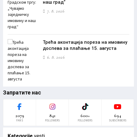
наш град“
7. 8. 2026
Трећа аконтација пореза на имовину
доспева за плаћање 15. августа
6. 8. 2026
Запратите нас
2079
841
600+
694
FANS
FOLLOWERS
FOLLOWERS
SUBSCRIBERS
Kategorije
vesti