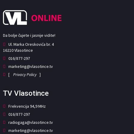
Da bolje čujete i jasnije vidite!
Ul. Marka Oreskovića br. 4
16210 Vlasotince
016/877-297
marketing@vlasotince.tv
[
Privacy Policy
]
TV Vlasotince
Frekvencija 94,9 MHz
016/877-297
radiogaga@vlasotince.tv
marketing@vlasotince.tv