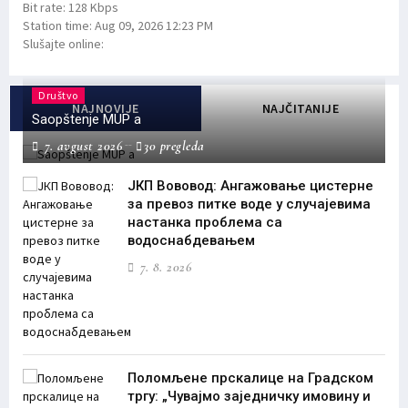
Bit rate:
128 Kbps
Station time:
Aug 09, 2026
12:23 PM
Slušajte online:
Društvo
NAJNOVIJE
NAJČITANIJE
Saopštenje MUP a
7. avgust 2026
30 pregleda
ЈКП Вововод: Ангажовање цистерне
за превоз питке воде у случајевима
настанка проблема са
водоснабдевањем
7. 8. 2026
Поломљене прскалице на Градском
тргу: „Чувајмо заједничку имовину и