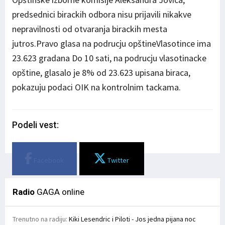
predsednici birackih odbora nisu prijavili nikakve
nepravilnosti od otvaranja birackih mesta
jutros.Pravo glasa na podrucju opštineVlasotince ima
23.623 gradana Do 10 sati, na podrucju vlasotinacke
opštine, glasalo je 8% od 23.623 upisana biraca,
pokazuju podaci OIK na kontrolnim tackama.
Podeli vest:
Facebook
Twitter
Radio
GAGA online
Trenutno na radiju:
Kiki Lesendric i Piloti - Jos jedna pijana noc