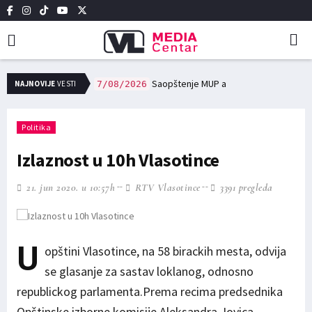
сне заједнице, и редовне трошкове у области образовања и културе исплаћено 12,7 милиона динара
Saopštenje MUP a
NAJNOVIJE
VESTI
7/08/2026
Politika
Izlaznost u 10h Vlasotince
21. jun 2020. u 10:57h
RTV Vlasotince
3391 pregleda
U
opštini Vlasotince, na 58 birackih mesta, odvija
se glasanje za sastav loklanog, odnosno
republickog parlamenta.Prema recima predsednika
Opštinske izborne komisije Aleksandra Jovica,