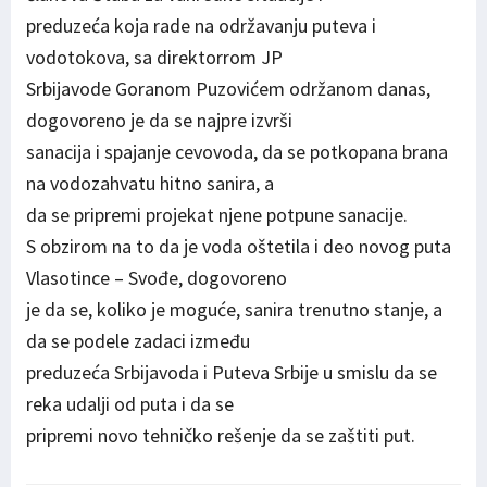
preduzeća koja rade na održavanju puteva i
vodotokova, sa direktorrom JP
Srbijavode Goranom Puzovićem održanom danas,
dogovoreno je da se najpre izvrši
sanacija i spajanje cevovoda, da se potkopana brana
na vodozahvatu hitno sanira, a
da se pripremi projekat njene potpune sanacije.
S obzirom na to da je voda oštetila i deo novog puta
Vlasotince – Svođe, dogovoreno
je da se, koliko je moguće, sanira trenutno stanje, a
da se podele zadaci između
preduzeća Srbijavoda i Puteva Srbije u smislu da se
reka udalji od puta i da se
pripremi novo tehničko rešenje da se zaštiti put.