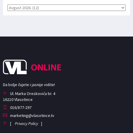
Da bolje čujete i jasnije vidite!
Ul. Marka Oreskovića br. 4
16210 Vlasotince
016/877-297
marketing@vlasotince.tv
[
Privacy Policy
]