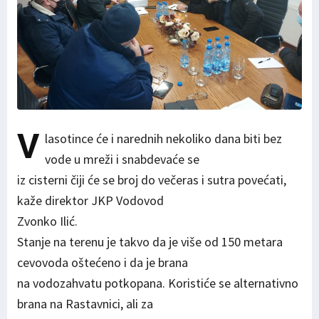
V
lasotince će i narednih nekoliko dana biti bez
vode u mreži i snabdevaće se
iz cisterni čiji će se broj do večeras i sutra povećati,
kaže direktor JKP Vodovod
Zvonko Ilić.
Stanje na terenu je takvo da je više od 150 metara
cevovoda oštećeno i da je brana
na vodozahvatu potkopana. Koristiće se alternativno
brana na Rastavnici, ali za