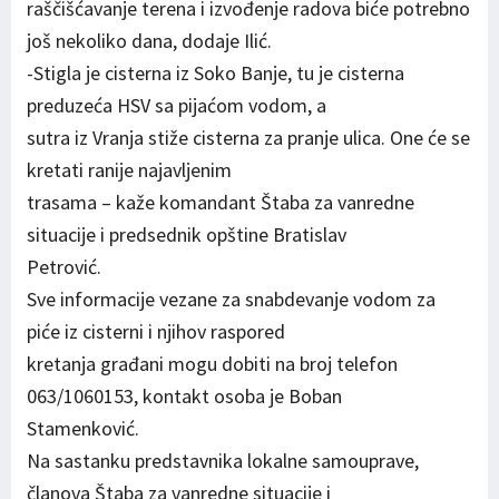
raščišćavanje terena i izvođenje radova biće potrebno
još nekoliko dana, dodaje Ilić.
-Stigla je cisterna iz Soko Banje, tu je cisterna
preduzeća HSV sa pijaćom vodom, a
sutra iz Vranja stiže cisterna za pranje ulica. One će se
kretati ranije najavljenim
trasama – kaže komandant Štaba za vanredne
situacije i predsednik opštine Bratislav
Petrović.
Sve informacije vezane za snabdevanje vodom za
piće iz cisterni i njihov raspored
kretanja građani mogu dobiti na broj telefon
063/1060153, kontakt osoba je Boban
Stamenković.
Na sastanku predstavnika lokalne samouprave,
članova Štaba za vanredne situacije i