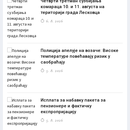
Четврти третман сузбијања
комараца 10. и 11. августа на
територији града Лесковца
6. 8. 2026
Полиција апелује на возаче: Високе
температуре повећавају ризик у
саобраћају
5. 8. 2026
Исплата за набавку пакета за
пензионере и фактичку
експропријацију
5. 8. 2026