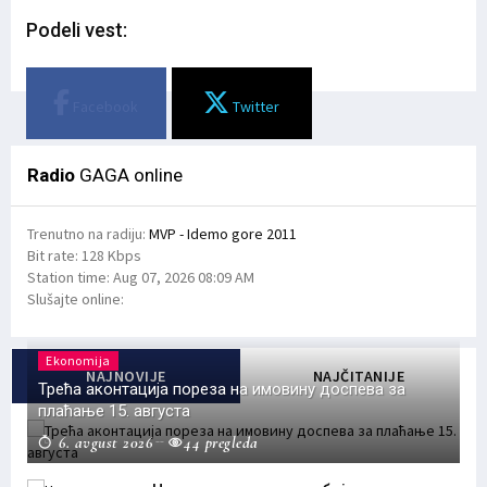
Podeli vest:
Facebook
Twitter
Radio
GAGA online
Trenutno na radiju:
MVP - Idemo gore 2011
Bit rate:
128 Kbps
Station time:
Aug 07, 2026
08:09 AM
Slušajte online:
Ekonomija
NAJNOVIJE
NAJČITANIJE
Трећа аконтација пореза на имовину доспева за
плаћање 15. августа
6. avgust 2026
44 pregleda