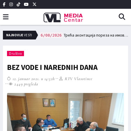
НО ВАТРОГАСНО ДРУШТВО У ВЛАСОТИНЦУ
Трећа аконтација пореза на имовину доспева за плаћање 15. августа
NAJNOVIJE
VESTI
6/08/2026
Društvo
BEZ VODE I NAREDNIH DANA
12. januar 2021. u 14:52h
RTV Vlasotince
2449 pregleda