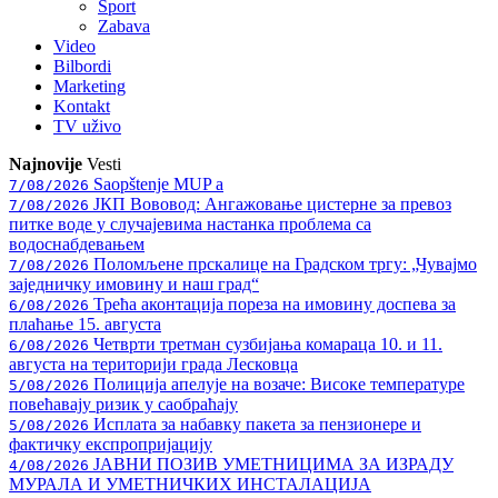
Sport
Zabava
Video
Bilbordi
Marketing
Kontakt
TV
uživo
Najnovije
Vesti
Saopštenje MUP a
7/08/2026
ЈКП Вововод: Ангажовање цистерне за превоз
7/08/2026
питке воде у случајевима настанка проблема са
водоснабдевањем
Поломљене прскалице на Градском тргу: „Чувајмо
7/08/2026
заједничку имовину и наш град“
Трећа аконтација пореза на имовину доспева за
6/08/2026
плаћање 15. августа
Четврти третман сузбијања комараца 10. и 11.
6/08/2026
августа на територији града Лесковца
Полиција апелује на возаче: Високе температуре
5/08/2026
повећавају ризик у саобраћају
Исплата за набавку пакета за пензионере и
5/08/2026
фактичку експропријацију
ЈАВНИ ПОЗИВ УМЕТНИЦИМА ЗА ИЗРАДУ
4/08/2026
МУРАЛА И УМЕТНИЧКИХ ИНСТАЛАЦИЈА