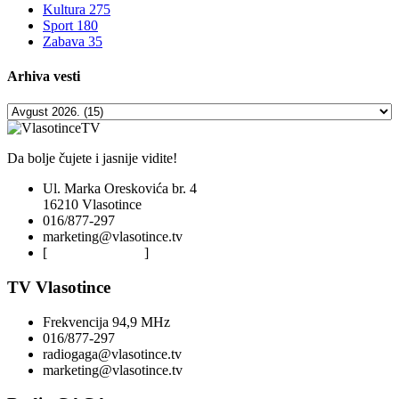
Kultura
275
Sport
180
Zabava
35
Arhiva
vesti
Da bolje čujete i jasnije vidite!
Ul. Marka Oreskovića br. 4
16210 Vlasotince
016/877-297
marketing@vlasotince.tv
[
Privacy Policy
]
TV Vlasotince
Frekvencija 94,9 MHz
016/877-297
radiogaga@vlasotince.tv
marketing@vlasotince.tv