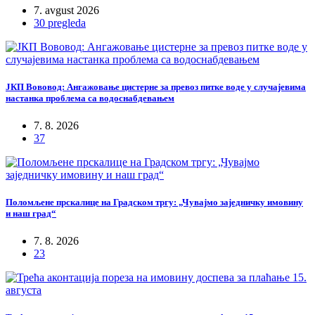
7. avgust 2026
30 pregleda
ЈКП Вововод: Ангажовање цистерне за превоз питке воде у случајевима
настанка проблема са водоснабдевањем
7. 8. 2026
37
Поломљене прскалице на Градском тргу: „Чувајмо заједничку имовину
и наш град“
7. 8. 2026
23