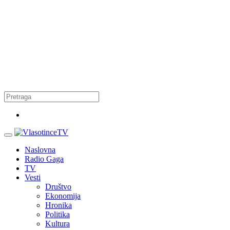
Naslovna
Radio Gaga
TV
Vesti
Društvo
Ekonomija
Hronika
Politika
Kultura