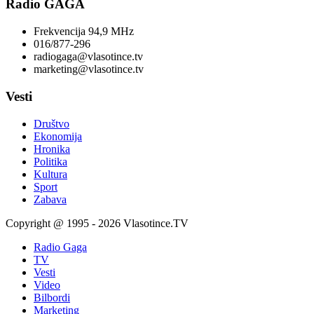
Radio GAGA
Frekvencija 94,9 MHz
016/877-296
radiogaga@vlasotince.tv
marketing@vlasotince.tv
Vesti
Društvo
Ekonomija
Hronika
Politika
Kultura
Sport
Zabava
Copyright @ 1995 - 2026 Vlasotince.TV
Radio Gaga
TV
Vesti
Video
Bilbordi
Marketing