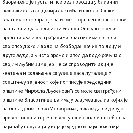
Забрањено је пустати псе без поводца у близини
пешaчких стаза ,дечијих вртића и школа. Сваки
власник одговоран је за измет који његов пас остави
на стази и дужан да исти уклони.Ово упозорење
представља апел грађанима власницима паса да
својепсе држе и воде на безбедан начин по децу и
друге људе, а у исто време и апел да воде рачуна о
својим љубимцима јер ће се спроводити акције
хватања и склањања са улица паса луталица.У
сопштењу за јвност које потписује председник
општине Миросла Љубеновић се моле сви грађани
општине Власотинце да имају разумевања из којих је
разлога донето ово Упозорење , дакле да се делује
превентивно и спрече евентуални напади посебно на
најмлађу популацију која је уједно и најугроженија.