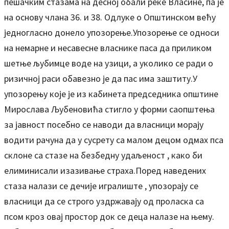
пешачким стазама на десној обали реке Власине, па је
на основу члана 36. и 38. Одлуке о Општинском већу
једногласно донело упозорење.Упозорење се односи
на немарне и несавесне власнике паса да приликом
шетње љубимце воде на узици, а уколико се ради о
ризичној раси обавезно је да пас има заштиту.У
упозорењу које је из кабинета председника општине
Мирослава Љубеновића стигло у форми саопштења
за јавност посебно се наводи да власници морају
водити рачуна да у сусрету са малом децом одмах пса
склоне са стазе на безбедну удаљеност , како би
елиминисали изазивање страха.Поред наведених
стаза налази се дечије игралиште , упозорају се
власници да се строго уздржавају од проласка са
псом кроз овај простор док се деца налазе на њему.