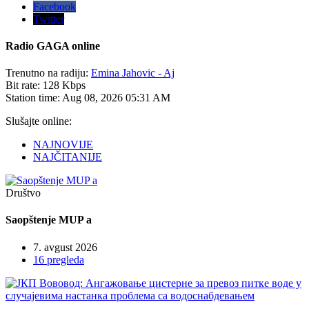
Facebook
Twitter
Radio
GAGA online
Trenutno na radiju:
Emina Jahovic - Aj
Bit rate:
128 Kbps
Station time:
Aug 08, 2026
05:31 AM
Slušajte online:
NAJNOVIJE
NAJČITANIJE
Društvo
Saopštenje MUP a
7. avgust 2026
16 pregleda