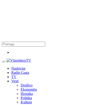
Naslovna
Radio Gaga
TV
Vesti
Društvo
Ekonomija
Hronika
Politika
Kultura