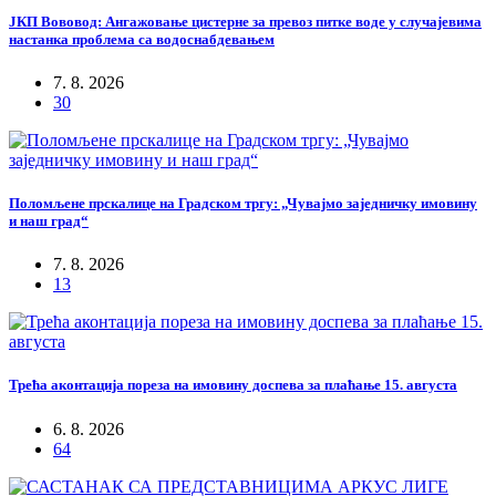
ЈКП Вововод: Ангажовање цистерне за превоз питке воде у случајевима
настанка проблема са водоснабдевањем
7. 8. 2026
30
Поломљене прскалице на Градском тргу: „Чувајмо заједничку имовину
и наш град“
7. 8. 2026
13
Трећа аконтација пореза на имовину доспева за плаћање 15. августа
6. 8. 2026
64