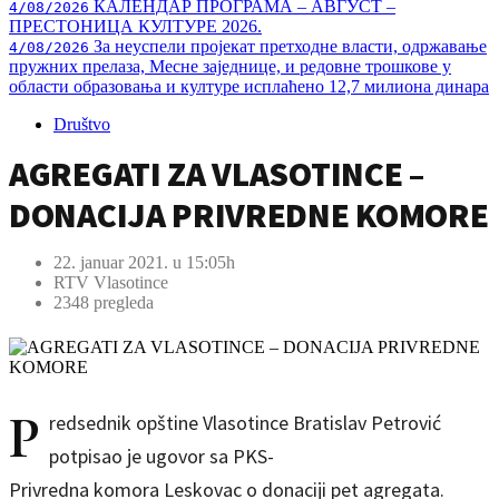
КАЛЕНДАР ПРОГРАМА – АВГУСТ –
4/08/2026
ПРЕСТОНИЦА КУЛТУРЕ 2026.
За неуспели пројекат претходне власти, одржавање
4/08/2026
пружних прелаза, Месне заједнице, и редовне трошкове у
области образовања и културе исплаћено 12,7 милиона динара
Društvo
AGREGATI ZA VLASOTINCE –
DONACIJA PRIVREDNE KOMORE
22. januar 2021. u 15:05h
RTV Vlasotince
2348 pregleda
P
redsednik opštine Vlasotince Bratislav Petrović
potpisao je ugovor sa PKS-
Privredna komora Leskovac o donaciji pet agregata.