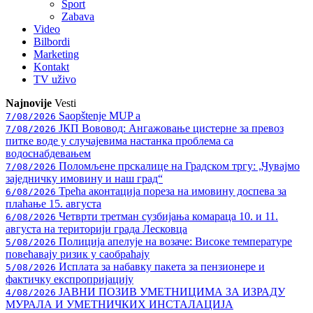
Sport
Zabava
Video
Bilbordi
Marketing
Kontakt
TV
uživo
Najnovije
Vesti
Saopštenje MUP a
7/08/2026
ЈКП Вововод: Ангажовање цистерне за превоз
7/08/2026
питке воде у случајевима настанка проблема са
водоснабдевањем
Поломљене прскалице на Градском тргу: „Чувајмо
7/08/2026
заједничку имовину и наш град“
Трећа аконтација пореза на имовину доспева за
6/08/2026
плаћање 15. августа
Четврти третман сузбијања комараца 10. и 11.
6/08/2026
августа на територији града Лесковца
Полиција апелује на возаче: Високе температуре
5/08/2026
повећавају ризик у саобраћају
Исплата за набавку пакета за пензионере и
5/08/2026
фактичку експропријацију
ЈАВНИ ПОЗИВ УМЕТНИЦИМА ЗА ИЗРАДУ
4/08/2026
МУРАЛА И УМЕТНИЧКИХ ИНСТАЛАЦИЈА