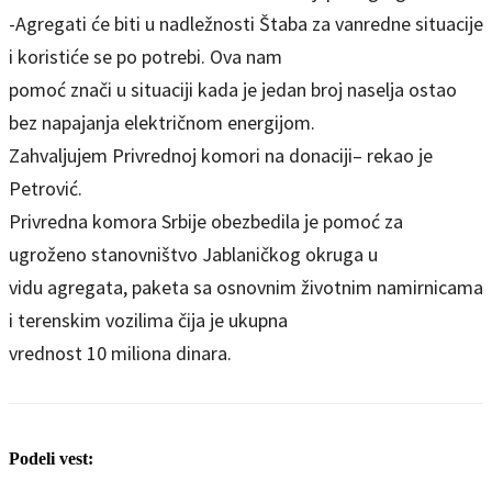
-Agregati će biti u nadležnosti Štaba za vanredne situacije
i koristiće se po potrebi. Ova nam
pomoć znači u situaciji kada je jedan broj naselja ostao
bez napajanja električnom energijom.
Zahvaljujem Privrednoj komori na donaciji– rekao je
Petrović.
Privredna komora Srbije obezbedila je pomoć za
ugroženo stanovništvo Jablaničkog okruga u
vidu agregata, paketa sa osnovnim životnim namirnicama
i terenskim vozilima čija je ukupna
vrednost 10 miliona dinara.
Podeli vest: