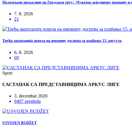
Поломљене прскалице на Градском тргу: „Чувајмо заједничку имовину и 
7. 8. 2026
21
Трећа аконтација пореза на имовину доспева за плаћање 15. августа
6. 8. 2026
69
Sport
САСТАНАК СА ПРЕДСТАВНИЦИМА АРКУС ЛИГЕ
3. decembar 2020
9407 pregleda
USVOJEN BUDŽET