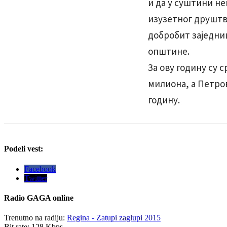
и да у суштини не
изузетног друштве
добробит заједниц
општине.
За ову годину су 
милиона, а Петров
годину.
Podeli vest:
Facebook
Twitter
Radio
GAGA online
Trenutno na radiju:
Regina - Zatupi zaglupi 2015
Bit rate:
128 Kbps