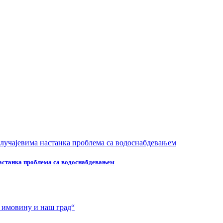
настанка проблема са водоснабдевањем