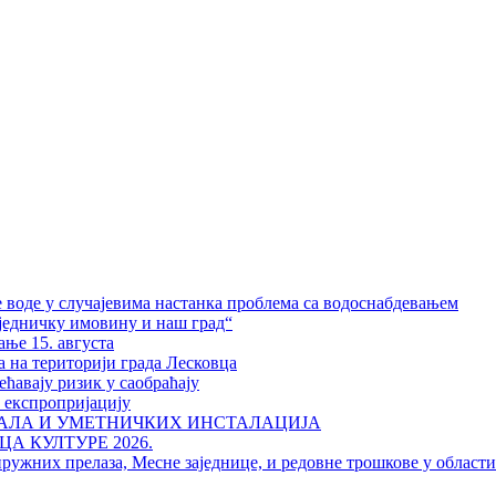
 воде у случајевима настанка проблема са водоснабдевањем
једничку имовину и наш град“
ање 15. августа
а на територији града Лесковца
ћавају ризик у саобраћају
у експропријацију
РАЛА И УМЕТНИЧКИХ ИНСТАЛАЦИЈА
А КУЛТУРЕ 2026.
пружних прелаза, Месне заједнице, и редовне трошкове у област