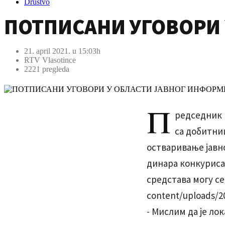
Društvo
ПОТПИСАНИ УГОВОРИ
21. april 2021. u 15:03h
RTV Vlasotince
2221 pregleda
П
редседник 
са добитни
остваривање јавно
динара конкурисал
средстава могу се 
content/uploads/20
- Мислим да је л