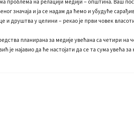
ма проблема на релацији медији – општина. Ваш поса
ног значаја и ја се надам да ћемо и убудуће сарађи
е и друштва у целини – рекао је први човек власот
средства планирана за медије увећана са четири на 
ић је најавио да ће настојати да се та сума увећа за