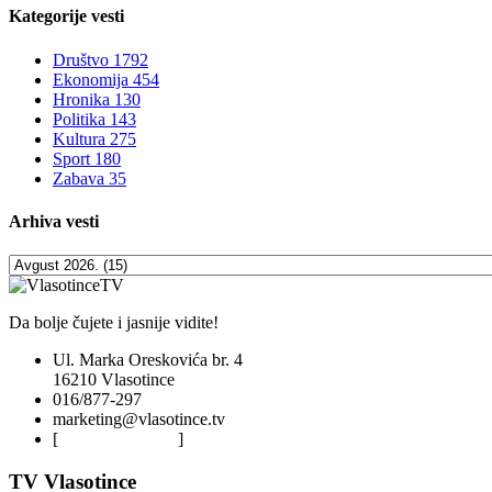
Kategorije
vesti
Društvo
1792
Ekonomija
454
Hronika
130
Politika
143
Kultura
275
Sport
180
Zabava
35
Arhiva
vesti
Da bolje čujete i jasnije vidite!
Ul. Marka Oreskovića br. 4
16210 Vlasotince
016/877-297
marketing@vlasotince.tv
[
Privacy Policy
]
TV Vlasotince