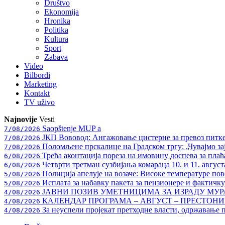
Društvo
Ekonomija
Hronika
Politika
Kultura
Sport
Zabava
Video
Bilbordi
Marketing
Kontakt
TV
uživo
Najnovije
Vesti
Saopštenje MUP a
7/08/2026
ЈКП Вововод: Ангажовање цистерне за превоз питке
7/08/2026
Поломљене прскалице на Градском тргу: „Чувајмо за
7/08/2026
Трећа аконтација пореза на имовину доспева за плаћ
6/08/2026
Четврти третман сузбијања комараца 10. и 11. август
6/08/2026
Полиција апелује на возаче: Високе температуре пове
5/08/2026
Исплата за набавку пакета за пензионере и фактичк
5/08/2026
ЈАВНИ ПОЗИВ УМЕТНИЦИМА ЗА ИЗРАДУ МУ
4/08/2026
КАЛЕНДАР ПРОГРАМА – АВГУСТ – ПРЕСТОНИЦ
4/08/2026
За неуспели пројекат претходне власти, одржавање 
4/08/2026