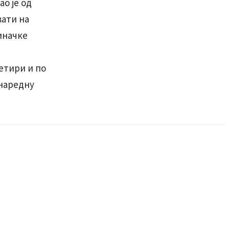
о је од
вати на
иначке
четири и по
 наредну