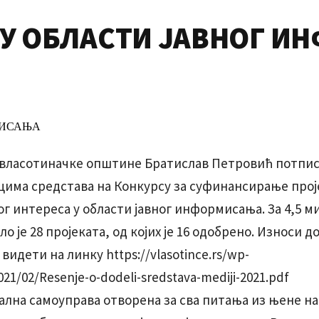
 У ОБЛАСТИ ЈАВНОГ 
власотиначке општине Братислав Петровић потписа
цима средстава на Конкурсу за суфинансирање прој
г интереса у области јавног информисања. За 4,5 м
о је 28 пројеката, од којих је 16 одобрено. Износи д
видети на линку https://vlasotince.rs/wp-
21/02/Resenje-o-dodeli-sredstava-mediji-2021.pdf
окална самоуправа отворена за сва питања из њене 