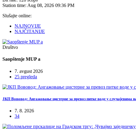
Station time:
Aug 08, 2026
09:36 PM
Slušajte online:
NAJNOVIJE
NAJČITANIJE
Društvo
Saopštenje MUP a
7. avgust 2026
25 pregleda
ЈКП Вововод: Ангажовање цистерне за превоз питке воде у случајевима 
7. 8. 2026
34