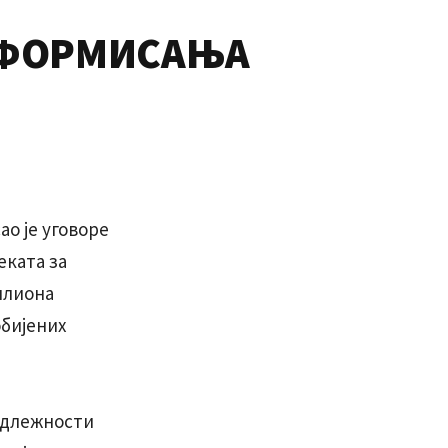
ИНФОРМИСАЊА
о је уговоре
еката за
илиона
обијених
надлежности