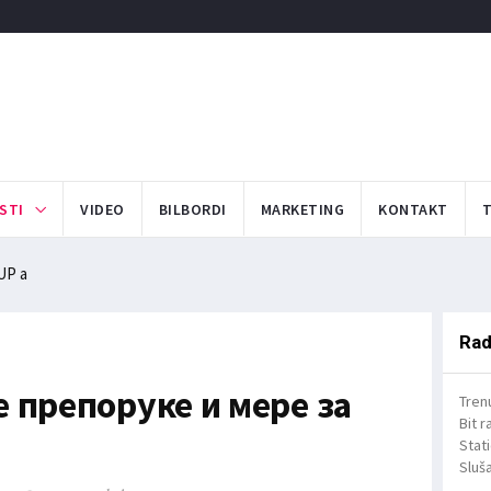
STI
VIDEO
BILBORDI
MARKETING
KONTAKT
UP a
Rad
е препоруке и мере за
Tren
Bit r
Stat
Sluša