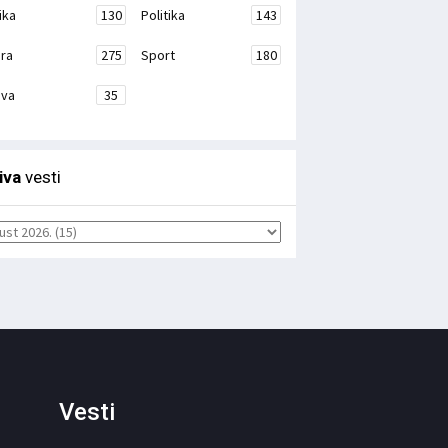
ika
130
Politika
143
ura
275
Sport
180
ava
35
iva
vesti
Vesti