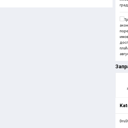
Запр
Kat
Druš