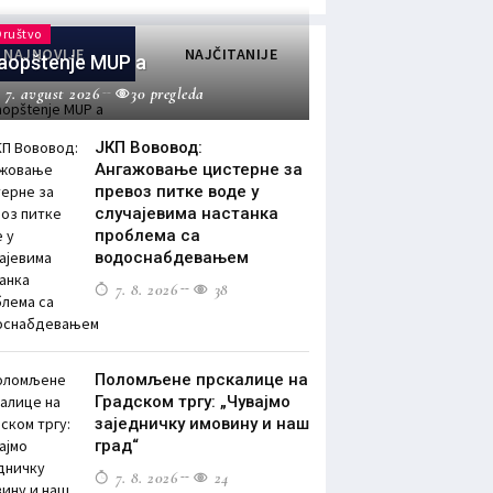
Društvo
NAJNOVIJE
NAJČITANIJE
aopštenje MUP a
7. avgust 2026
30 pregleda
ЈКП Вововод:
Ангажовање цистерне за
превоз питке воде у
случајевима настанка
проблема са
водоснабдевањем
7. 8. 2026
38
Поломљене прскалице на
Градском тргу: „Чувајмо
заједничку имовину и наш
град“
7. 8. 2026
24