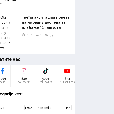
Трећа аконтација пореза
на имовину доспева за
плаћање 15. августа
6. 8. 2026
74
атите нас
2079
840
500+
694
FANS
FOLLOWERS
FOLLOWERS
SUBSCRIBERS
egorije
vesti
tvo
1792
Ekonomija
454