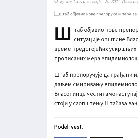
27. april 2021. u 14:33h
RTV Vlasotinc
Ш
таб објавио нове препор
ситуације општине Власо
време предстојећих ускршњих 
прописаних мера епидемиолош
Штаб препоручује да грађани и
даљем смиривању епидемиолош
Власотинце честитамонаступај
стоји у саопштењу Штабаза ван
Podeli vest: