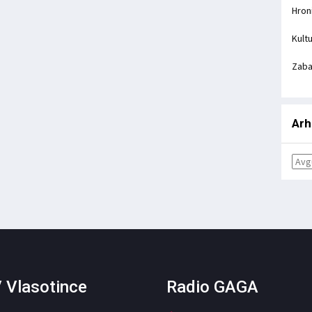
Hron
Kult
Zab
Arh
 Vlasotince
Radio GAGA