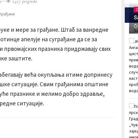
e
2427 pregleda
S
уке и мере за грађане. Штаб за ванредне
тинце апелује на суграђане да се за
и првомајских празника придржавају свих
ке заштите.
збегавају већа окупљања итиме допринесу
ке ситуације. Свим грађанима општине
уће празнике и желимо добро здравље,
редне ситуације.