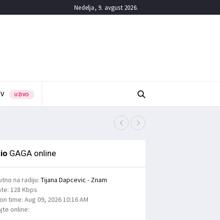
Nedelja, 9. avgust 2026.
TV
UŽIVO
ЈКП Вововод: Ангажов
7/08/2026
io
GAGA online
utno na radiju:
Tijana Dapcevic - Znam
ate:
128 Kbps
ion time:
Aug 09, 2026
10:16 AM
jte online: