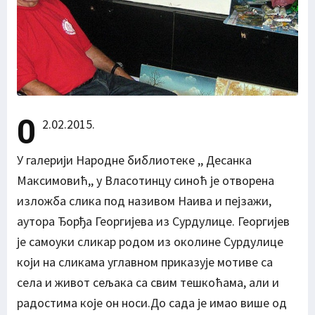
0
2.02.2015.
У галерији Народне библиотеке ,, Десанка
Максимовић,, у Власотинцу синоћ је отворена
изложба слика под називом Наива и пејзажи,
аутора Ђорђа Георгијева из Сурдулице. Георгијев
је самоуки сликар родом из околине Сурдулице
који на сликама углавном приказује мотиве са
села и живот сељака са свим тешкоћама, али и
радостима које он носи.До сада је имао више од