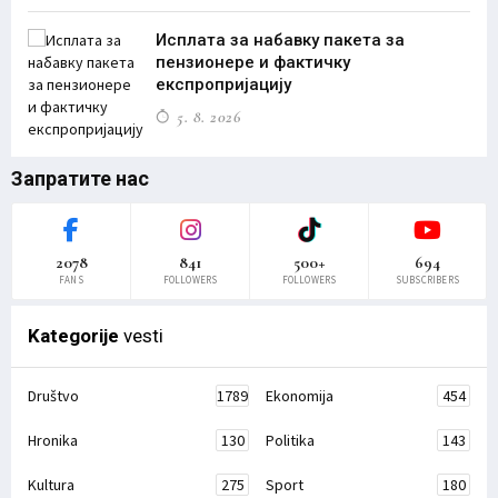
Исплата за набавку пакета за
пензионере и фактичку
експропријацију
5. 8. 2026
Запратите нас
2078
841
500+
694
FANS
FOLLOWERS
FOLLOWERS
SUBSCRIBERS
Kategorije
vesti
Društvo
1789
Ekonomija
454
Hronika
130
Politika
143
Kultura
275
Sport
180