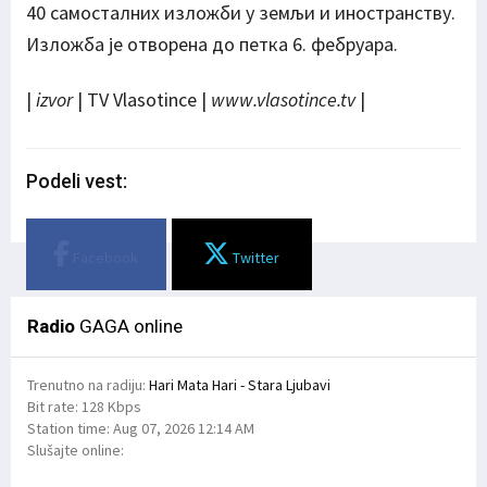
40 самосталних изложби у земљи и иностранству.
Изложба је отворена до петка 6. фебруара.
|
izvor
| TV Vlasotince |
www.vlasotince.tv
|
Podeli vest:
Facebook
Twitter
Radio
GAGA online
Trenutno na radiju:
Hari Mata Hari - Stara Ljubavi
Bit rate:
128 Kbps
Station time:
Aug 07, 2026
12:14 AM
Slušajte online: