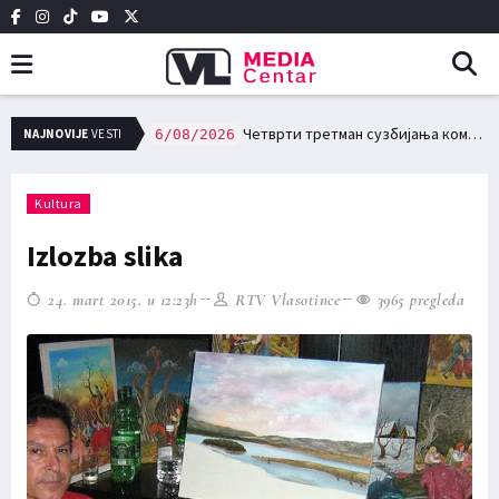
имовину доспева за плаћање 15. августа
Четврти третман сузбијања комараца 10. и 11. августа на територији града Лесковца
NAJNOVIJE
VESTI
6/08/2026
Kultura
Izlozba slika
24. mart 2015. u 12:23h
RTV Vlasotince
3965 pregleda