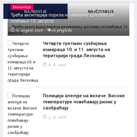
Ekonomija
NAJNOVIJE
NAJČITANIJE
Трећа аконтација пореза на имовину доспева за
плаћање 15. августа
6. avgust 2026
26 pregleda
Четврти третман сузбијања
комараца 10. и 11. августа на
територији града Лесковца
6. 8. 2026
Полиција апелује на возаче: Високе
температуре повећавају ризик у
саобраћају
5. 8. 2026