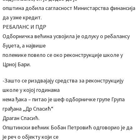
општина добила сагласност Министарства финансија
да узме кредит.
РЕБАЛАНС И ПДР
Одборничка већина усвојила је одлуку о ребалансу
буџета, а највише
полемике повело се око реконструкције школе у
Црној Бари.
-Зашто се риздвајају средства за реконструкцију
школе у којој годинама
нема ђака – питао је шеф одборничке групе Група
грађана „Др Спасић“
Драган Спасић.
Општински већник Бобан Петровић одговорио је да
је реч о објекту који се