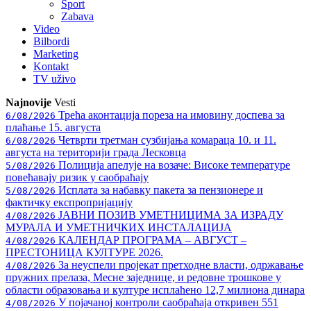
Sport
Zabava
Video
Bilbordi
Marketing
Kontakt
TV
uživo
Najnovije
Vesti
Трећа аконтација пореза на имовину доспева за
6/08/2026
плаћање 15. августа
Четврти третман сузбијања комараца 10. и 11.
6/08/2026
августа на територији града Лесковца
Полиција апелује на возаче: Високе температуре
5/08/2026
повећавају ризик у саобраћају
Исплата за набавку пакета за пензионере и
5/08/2026
фактичку експропријацију
ЈАВНИ ПОЗИВ УМЕТНИЦИМА ЗА ИЗРАДУ
4/08/2026
МУРАЛА И УМЕТНИЧКИХ ИНСТАЛАЦИЈА
КАЛЕНДАР ПРОГРАМА – АВГУСТ –
4/08/2026
ПРЕСТОНИЦА КУЛТУРЕ 2026.
За неуспели пројекат претходне власти, одржавање
4/08/2026
пружних прелаза, Месне заједнице, и редовне трошкове у
области образовања и културе исплаћено 12,7 милиона динара
У појачаној контроли саобраћаја откривен 551
4/08/2026