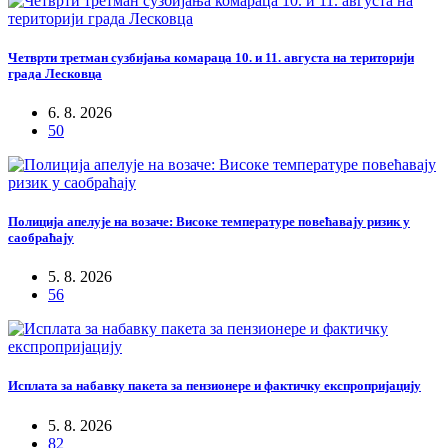
Четврти третман сузбијања комараца 10. и 11. августа на територији
града Лесковца
6. 8. 2026
50
Полиција апелује на возаче: Високе температуре повећавају ризик у
саобраћају
5. 8. 2026
56
Исплата за набавку пакета за пензионере и фактичку експропријацију
5. 8. 2026
82