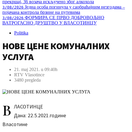
прекршај, 36 возача искључено због алкохола
Једна особа погинула у саобраћајним незгодама –
3/08/2026
појачана контрола брзине на путевима
ФОРМИРА СЕ ПРВО ДОБРОВОЉНО
3/08/2026
ВАТРОГАСНО ДРУШТВО У ВЛАСОТИНЦУ
Politika
НОВЕ ЦЕНЕ КОМУНАЛНИХ
УСЛУГА
21. maj 2021. u 09:40h
RTV Vlasotince
3480 pregleda
В
ЛАСОТИНЦЕ
Дана: 22.5.2021.године
Власотинe