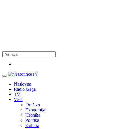
Naslovna
Radio Gaga
TV
Vesti
Društvo
Ekonomija
Hronika
Politika
Kultura