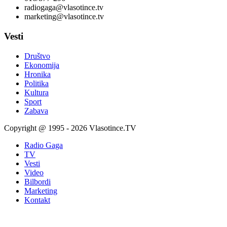
radiogaga@vlasotince.tv
marketing@vlasotince.tv
Vesti
Društvo
Ekonomija
Hronika
Politika
Kultura
Sport
Zabava
Copyright @ 1995 - 2026 Vlasotince.TV
Radio Gaga
TV
Vesti
Video
Bilbordi
Marketing
Kontakt