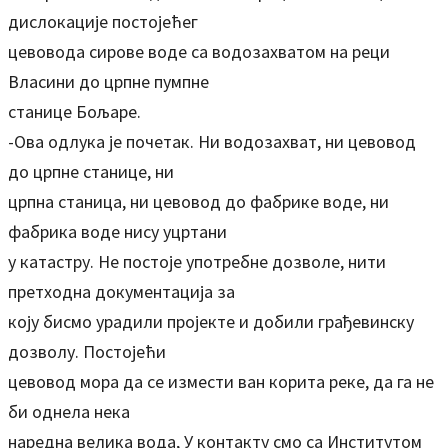
дислокације постојећег
цевовода сирове воде са водозахватом на реци
Власини до црпне пумпне
станице Бољаре.
-Ова одлука је почетак. Ни водозахват, ни цевовод
до црпне станице, ни
црпна станица, ни цевовод до фабрике воде, ни
фабрика воде нису уцртани
у катастру. Не постоје употребне дозволе, нити
претходна документација за
коју бисмо урадили пројекте и добили грађевинску
дозволу. Постојећи
цевовод мора да се измести ван корита реке, да га не
би однела нека
наредна велика вода, У контакту смо са Институтом