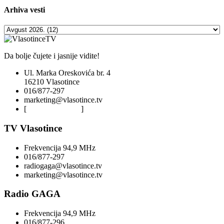
Arhiva
vesti
Da bolje čujete i jasnije vidite!
Ul. Marka Oreskovića br. 4
16210 Vlasotince
016/877-297
marketing@vlasotince.tv
[
Privacy Policy
]
TV Vlasotince
Frekvencija 94,9 MHz
016/877-297
radiogaga@vlasotince.tv
marketing@vlasotince.tv
Radio GAGA
Frekvencija 94,9 MHz
016/877-296