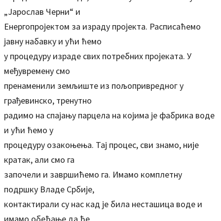
„Јарослав Черни“ и
Енергопројектом за израду пројекта. Расписаћемо
јавну набавку и ући ћемо
у процедуру израде свих потребних пројеката. У
међувремену смо
пренаменили земљиште из пољопривредног у
грађевинско, тренутно
радимо на спајању парцела на којима је фабрика воде
и ући ћемо у
процедуру озакоњења. Тај процес, сви знамо, није
кратак, али смо га
започели и завршићемо га. Имамо комплетну
подршку Владе Србије,
контактирали су нас кад је била несташица воде и
имамо обећање да ће