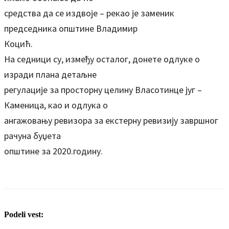
средства да се издвоје – рекао је заменик
председника општине Владимир
Коцић.
На седници су, између осталог, донете одлуке о
изради плана детаљне
регулације за просторну целину Власотинце југ –
Каменица, као и одлука о
ангажовању ревизора за екстерну ревизију завршног
рачуна буџета
општине за 2020.годину.
Podeli vest: