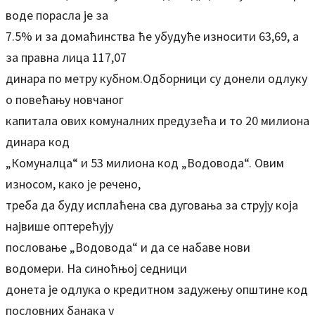
воде порасла је за
7.5% и за домаћинства ће убудуће износити 63,69, а
за правна лица 117,07
динара по метру кубном.Одборници су донели одлуку
о повећању новчаног
капитала ових комуналних предузећа и то 20 милиона
динара код
„Комуналца“ и 53 милиона код „Водовода“. Овим
износом, како је речено,
треба да буду исплаћена сва дуговања за струју која
највише оптерећују
пословање „Водовода“ и да се набаве нови
водомери. На синоћњој седници
донета је одлука о кредитном задужењу општине код
пословних банака у