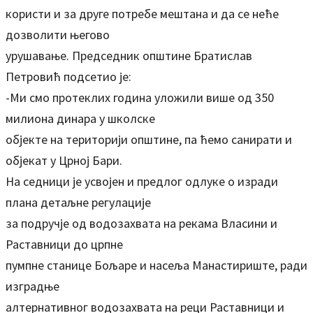
користи и за друге потребе мештана и да се неће
дозволити његово
урушавање. Председник општине Братислав
Петровић подсетио је:
-Ми смо протеклих година уложили више од 350
милиона динара у школске
објекте на територији општине, па ћемо санирати и
објекат у Црној Бари.
На седници је усвојен и предлог одлуке о изради
плана детаљне регулације
за подручје од водозахвата на рекама Власини и
Раставници до црпне
пумпне станице Бољаре и насеља Манастириште, ради
изградње
алтернативног водозахвата на реци Раставници и