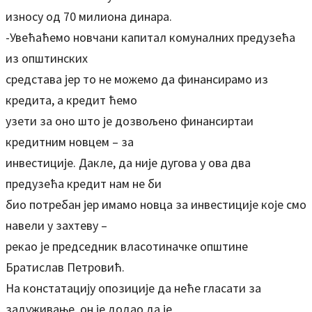
износу од 70 милиона динара.
-Увећаћемо новчани капитал комуналних предузећа
из општинских
средстава јер то не можемо да финансирамо из
кредита, а кредит ћемо
узети за оно што је дозвољено финансиртаи
кредитним новцем – за
инвестиције. Дакле, да није дугова у ова два
предузећа кредит нам не би
био потребан јер имамо новца за инвестиције које смо
навели у захтеву –
рекао је председник власотиначке општине
Братислав Петровић.
На констатацију опозиције да неће гласати за
задуживање, он је додао да је