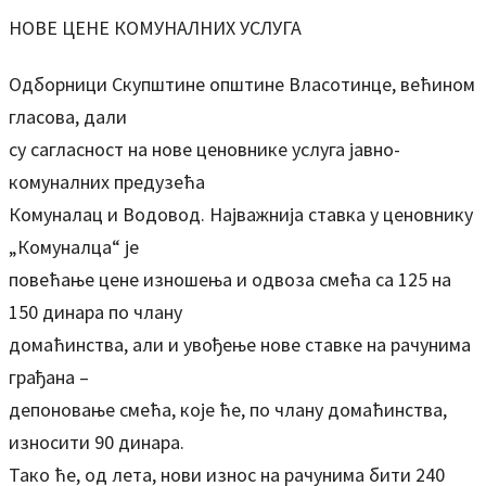
НОВЕ ЦЕНЕ КОМУНАЛНИХ УСЛУГА
Одборници Скупштине општине Власотинце, већином
гласова, дали
су сагласност на нове ценовнике услуга јавно-
комуналних предузећа
Комуналац и Водовод. Најважнија ставка у ценовнику
„Комуналца“ је
повећање цене изношења и одвоза смећа са 125 на
150 динара по члану
домаћинства, али и увођење нове ставке на рачунима
грађана –
депоновање смећа, које ће, по члану домаћинства,
износити 90 динара.
Тако ће, од лета, нови износ на рачунима бити 240