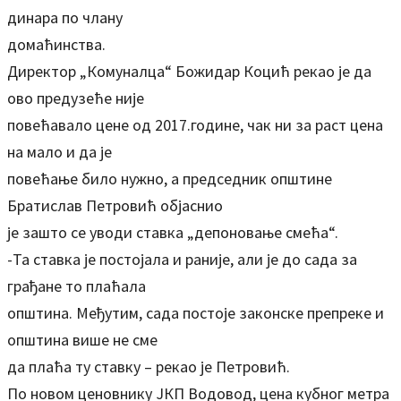
динара по члану
домаћинства.
Директор „Комуналца“ Божидар Коцић рекао је да
ово предузеће није
повећавало цене од 2017.године, чак ни за раст цена
на мало и да је
повећање било нужно, а председник општине
Братислав Петровић објаснио
је зашто се уводи ставка „депоновање смећа“.
-Та ставка је постојала и раније, али је до сада за
грађане то плаћала
општина. Међутим, сада постоје законске препреке и
општина више не сме
да плаћа ту ставку – рекао је Петровић.
По новом ценовнику ЈКП Водовод, цена кубног метра