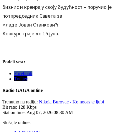
бизнис и креирају своју будућност – поручио је
потпредседник Савета за
младе Јован Станковић.
Конкурс траје до 15.јуна.
Podeli vest:
Facebook
Twitter
Radio
GAGA online
Trenutno na radiju:
Nikola Burovac - Ko nocas te ljubi
Bit rate:
128 Kbps
Station time:
Aug 07, 2026
08:30 AM
Slušajte online: