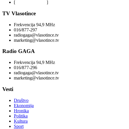
[
Privacy Policy
]
TV Vlasotince
Frekvencija 94,9 MHz
016/877-297
radiogaga@vlasotince.tv
marketing@vlasotince.tv
Radio GAGA
Frekvencija 94,9 MHz
016/877-296
radiogaga@vlasotince.tv
marketing@vlasotince.tv
Vesti
Društvo
Ekonomija
Hronika
Politika
Kultura
Sport