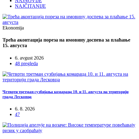
NAJNOVIJE
NAJČITANIJE
Ekonomija
Трећа аконтација пореза на имовину доспева за плаћање
15. августа
6. avgust 2026
48 pregleda
Четврти третман сузбијања комараца 10. и 11. августа на територији
града Лесковца
6. 8. 2026
47