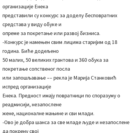
организације Енека
представили су конкурс за доделу бесповратних
средстава у виду обуке и
опреме за покретање или развој бизниса.
-Конкурс је намењен свим лицима старијим од 18
година. Биће додељено
50 малих, 50 великих грантова и 360 обука за
покретање сопственог посла
или запошљавање –– рекла је Марија Станковић
испред организације
Енека. Предност имају повратници по споразуму о
реадмисији, незапослене
жене, националне мањине и сви млади.
-Ово је добра шанса за све младе људе и незапослене
да покрену свој