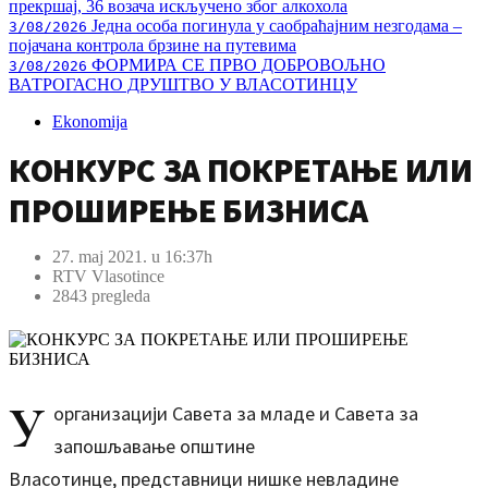
прекршај, 36 возача искључено због алкохола
Једна особа погинула у саобраћајним незгодама –
3/08/2026
појачана контрола брзине на путевима
ФОРМИРА СЕ ПРВО ДОБРОВОЉНО
3/08/2026
ВАТРОГАСНО ДРУШТВО У ВЛАСОТИНЦУ
Ekonomija
КОНКУРС ЗА ПОКРЕТАЊЕ ИЛИ
ПРОШИРЕЊЕ БИЗНИСА
27. maj 2021. u 16:37h
RTV Vlasotince
2843 pregleda
У
организацији Савета за младе и Савета за
запошљавање општине
Власотинце, представници нишке невладине