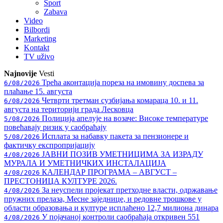
Sport
Zabava
Video
Bilbordi
Marketing
Kontakt
TV
uživo
Najnovije
Vesti
Трећа аконтација пореза на имовину доспева за
6/08/2026
плаћање 15. августа
Четврти третман сузбијања комараца 10. и 11.
6/08/2026
августа на територији града Лесковца
Полиција апелује на возаче: Високе температуре
5/08/2026
повећавају ризик у саобраћају
Исплата за набавку пакета за пензионере и
5/08/2026
фактичку експропријацију
ЈАВНИ ПОЗИВ УМЕТНИЦИМА ЗА ИЗРАДУ
4/08/2026
МУРАЛА И УМЕТНИЧКИХ ИНСТАЛАЦИЈА
КАЛЕНДАР ПРОГРАМА – АВГУСТ –
4/08/2026
ПРЕСТОНИЦА КУЛТУРЕ 2026.
За неуспели пројекат претходне власти, одржавање
4/08/2026
пружних прелаза, Месне заједнице, и редовне трошкове у
области образовања и културе исплаћено 12,7 милиона динара
У појачаној контроли саобраћаја откривен 551
4/08/2026