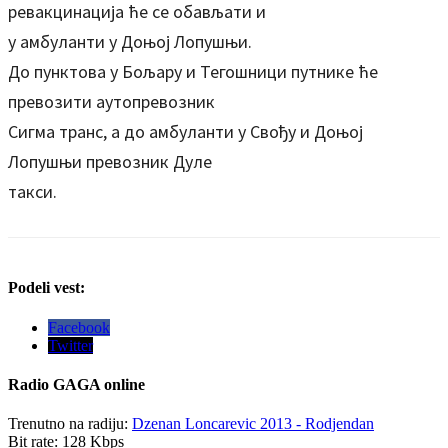
ревакцинација ће се обављати и
у амбуланти у Доњој Лопушњи.
До пунктова у Бољару и Тегошници путнике ће
превозити аутопревозник
Сигма транс, а до амбуланти у Свођу и Доњој
Лопушњи превозник Дуле
такси.
Podeli vest:
Facebook
Twitter
Radio
GAGA online
Trenutno na radiju:
Dzenan Loncarevic 2013 - Rodjendan
Bit rate:
128 Kbps