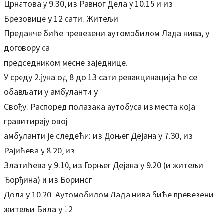
Црнатова у 9.30, из Равног Дела у 10.15 и из
Брезовице у 12 сати. Житељи
Преданче биће превезени аутомобилом Лада нива, у
договору са
председником месне заједнице.
У среду 2.јуна од 8 до 13 сати ревакцинација ће се
обављати у амбуланти у
Свођу. Распоред полазака аутобуса из места која
гравитирају овој
амбуланти је следећи: из Доњег Дејана у 7.30, из
Рајићева у 8.20, из
Златићева у 9.10, из Горњег Дејана у 9.20 (и житељи
Ђорђина) и из Бориног
Дола у 10.20. Аутомобилом Лада нива биће превезени
житељи Била у 12