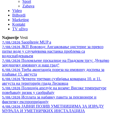
Sport
Zabava
Video
Bilbordi
Marketing
Kontakt
TV
uživo
Najnovije
Vesti
Saopštenje MUP a
7/08/2026
ЈКП Вововод: Ангажовање цистерне за превоз
7/08/2026
питке воде у случајевима настанка проблема са
водоснабдевањем
Поломљене прскалице на Градском тргу: „Чувајмо
7/08/2026
заједничку имовину и наш град“
Трећа аконтација пореза на имовину доспева за
6/08/2026
плаћање 15. августа
Четврти третман сузбијања комараца 10. и 11.
6/08/2026
августа на територији града Лесковца
Полиција апелује на возаче: Високе температуре
5/08/2026
повећавају ризик у саобраћају
Исплата за набавку пакета за пензионере и
5/08/2026
фактичку експропријацију
ЈАВНИ ПОЗИВ УМЕТНИЦИМА ЗА ИЗРАДУ
4/08/2026
МУРАЛА И УМЕТНИЧКИХ ИНСТАЛАЦИЈА