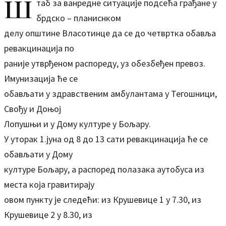
Ш
таб за ванредне ситуације подсећа грађане у
брдско – планиснком
делу општине Власотинце да се до четвртка обавља
ревакцинација по
раније утврђеном распореду, уз обезбеђен превоз.
Имунизација ће се
обављати у здравственим амбулантама у Тегошници,
Свођу и Доњој
Лопушњи и у Дому културе у Бољару.
У уторак 1.јуна од 8 до 13 сати ревакцинација ће се
обављати у Дому
културе Бољару, а распоред полазака аутобуса из
места која гравитирају
овом пункту је следећи: из Крушевице 1 у 7.30, из
Крушевице 2 у 8.30, из