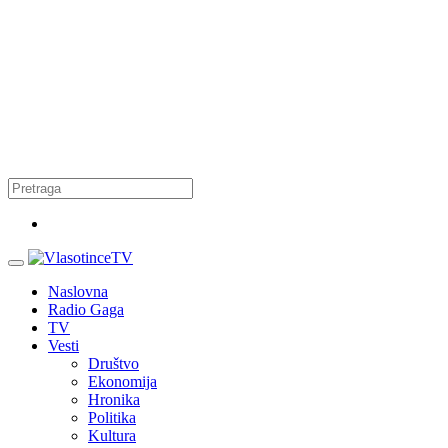
Naslovna
Radio Gaga
TV
Vesti
Društvo
Ekonomija
Hronika
Politika
Kultura