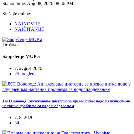
Station time:
Aug 08, 2026
08:56 PM
Slušajte online:
NAJNOVIJE
NAJČITANIJE
Društvo
Saopštenje MUP a
7. avgust 2026
25 pregleda
ЈКП Вововод: Ангажовање цистерне за превоз питке воде у случајевима
настанка проблема са водоснабдевањем
7. 8. 2026
34