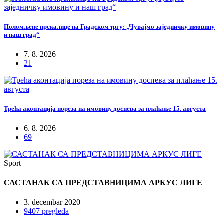
Поломљене прскалице на Градском тргу: „Чувајмо заједничку имовину
и наш град“
7. 8. 2026
21
Трећа аконтација пореза на имовину доспева за плаћање 15. августа
6. 8. 2026
69
Sport
САСТАНАК СА ПРЕДСТАВНИЦИМА АРКУС ЛИГЕ
3. decembar 2020
9407 pregleda