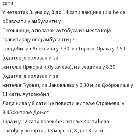
сати.
У четвртак 3.јуна од 8 до 14 сати вакцинација ће се
обављати у амбуланти у
Тегошници, а полазак аутобуса из места која
гравитирају овој амбуланти је
следећи: из Алексина у 7.30, из Горњег Ораха у 7.50
(одатле је полазак и за
житеље Пржојна и Лукачева), из Јездина у 8.30
(одатле је полазак и за
житеље Ћуова), из Јаковљева у 9.30 и из Добровиша у
11 сати. Аутомобил
Лада нива у 8 сати ће повести житеље Страњева, у
8.45 житеље Доњег
Гара и у 12 сати повешће житеље Крстићева.
Такође у четвртак 13.маја, од 8 до 13 сати,