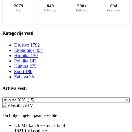
2079
840
500+
694
Fans
Followers
Followers
Subscribers
Kategorije
vesti
Društvo
1792
Ekonomija
454
Hronika
130
Politika
143
Kultura
275
Sport
180
Zabava
35
Arhiva
vesti
Da bolje čujete i jasnije vidite!
Ul. Marka Oreskovića br. 4
16210 Vlasotince