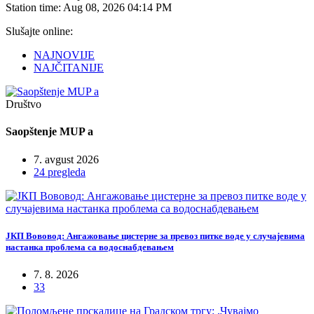
Station time:
Aug 08, 2026
04:14 PM
Slušajte online:
NAJNOVIJE
NAJČITANIJE
Društvo
Saopštenje MUP a
7. avgust 2026
24 pregleda
ЈКП Вововод: Ангажовање цистерне за превоз питке воде у случајевима
настанка проблема са водоснабдевањем
7. 8. 2026
33