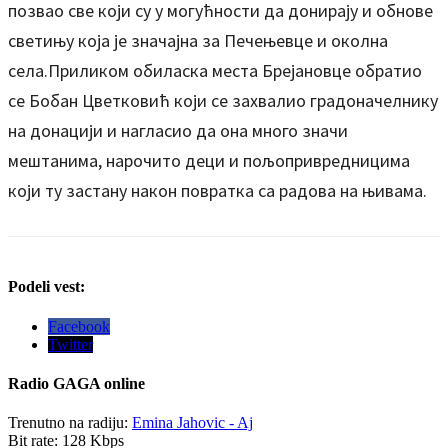
позвао све који су у могућности да донирају и обнове
светињу која је значајна за Печењевце и околна
села.Приликом обиласка места Брејановце обратио
се Бобан Цветковић који се захвалио градоначелнику
на донацији и нагласио да она много значи
мештанима, нарочито деци и пољопривредницима
који ту застану након повратка са радова на њивама.
Podeli vest:
Facebook
Twitter
Radio
GAGA online
Trenutno na radiju:
Emina Jahovic - Aj
Bit rate:
128 Kbps