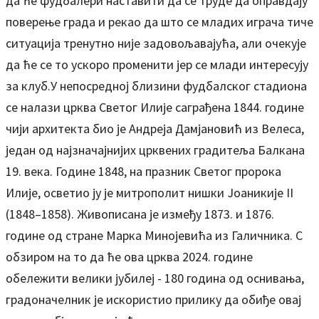
да ће фудбалери наставити да се труде да оправдају
поверење града и рекао да што се младих играча тиче
ситуација тренутно није задовољавајућа, али очекује
да ће се то ускоро променити јер се млади интересују
за клуб.У непосредној близини фудбалског стадиона
се налази црква Светог Илије саграђена 1844. године
чији архитекта био је Андреја Дамјановић из Велеса,
један од најзначајнијих црквених градитеља Балкана
19. века. Године 1848, на празник Светог пророка
Илије, осветио ју је митрополит нишки Јоаникије II
(1848–1858). Живописана је између 1873. и 1876.
године од стране Марка Минојевића из Галичника. С
обзиром на то да ће ова црква 2024. године
обележити велики јубилеј - 180 година од оснивања,
градоначелник је искористио прилику да обиђе овај