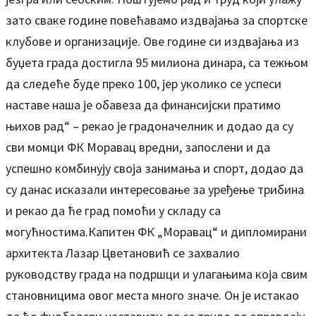
зато сваке године повећавамо издвајања за спортске
клубове и организације. Ове године си издвајања из
буџета града достигла 95 милиона динара, са тежњом
да следеће буде преко 100, јер уколико се успеси
наставе наша је обавеза да финансијски пратимо
њихов рад“ – рекао је градоначелник и додао да су
сви момци ФК Моравац вредни, запослени и да
успешно комбинују своја занимања и спорт, додао да
су данас исказали интересовање за уређење трибина
и рекао да ће град помоћи у складу са
могућностима.Капитен ФК „Моравац“ и дипломирани
архитекта Лазар Цветановић се захвалио
руководству града на подршци и улагањима која свим
становницима овог места много значе. Он је истакао