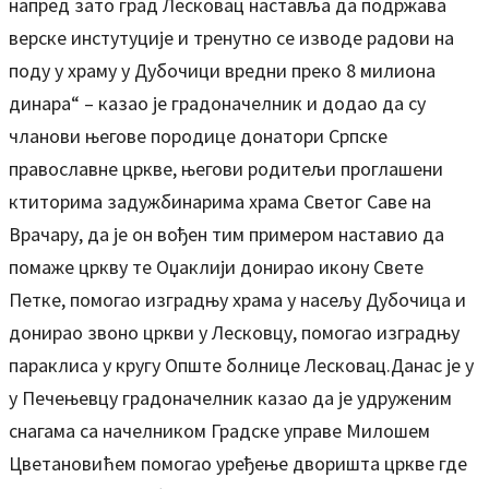
напред зато град Лесковац наставља да подржава
верске инстутуције и тренутно се изводе радови на
поду у храму у Дубочици вредни преко 8 милиона
динара“ – казао је градоначелник и додао да су
чланови његове породице донатори Српске
православне цркве, његови родитељи проглашени
ктиторима задужбинарима храма Светог Саве на
Врачару, да је он вођен тим примером наставио да
помаже цркву те Оџаклији донирао икону Свете
Петке, помогао изградњу храма у насељу Дубочица и
донирао звоно цркви у Лесковцу, помогао изградњу
параклиса у кругу Опште болнице Лесковац.Данас је у
у Печењевцу градоначелник казао да је удруженим
снагама са начелником Градске управе Милошем
Цветановићем помогао уређење дворишта цркве где