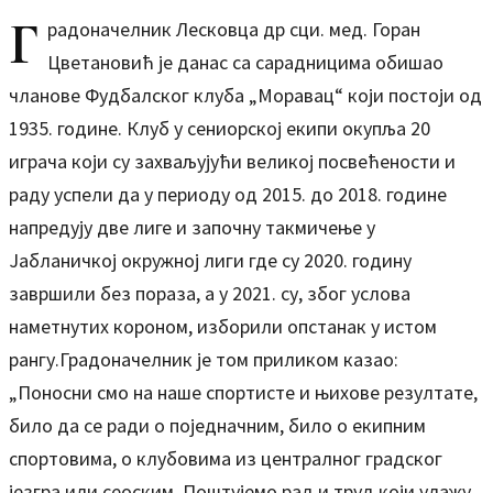
Г
радоначелник Лесковца др сци. мед. Горан
Цветановић је данас са сарадницима обишао
чланове Фудбалског клуба „Моравац“ који постоји од
1935. године. Клуб у сениорској екипи окупља 20
играча који су захваљујући великој посвећености и
раду успели да у периоду од 2015. до 2018. године
напредују две лиге и започну такмичење у
Јабланичкој окружној лиги где су 2020. годину
завршили без пораза, а у 2021. су, због услова
наметнутих короном, изборили опстанак у истом
рангу.Градоначелник је том приликом казао:
„Поносни смо на наше спортисте и њихове резултате,
било да се ради о поједначним, било о екипним
спортовима, о клубовима из централног градског
језгра или сеоским. Поштујемо рад и труд који улажу