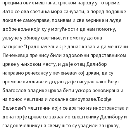
прецима ових мештана, српском народу у то време.
Зато се ова светиња мора сачувати, а поред подршке
локалне самоуправе, позивам и све вернике и људе
добре воље који су у могућности да нам помогну,
укључе у обнову светиње, и помогну да она
васкрсне.“Градоначелник је данас казао и да мештани
Печењевца пре нису били задовољни представником
цркве у њиховом месту, и да је отац Далибор
направио ренесансу у печењевачкој цркви, да су
промене видљиве и додао да је сигуран како ће уз
благослов владике црква бити ускоро реновирана и
на понос мештана и локалне самоуправе.Ђорђе
Вељковић мештанин који се вратио из иностранства и
донатор је цркве се захвалио свештенику Далибору и
градоначелнику на свему што су урадили за цркву,