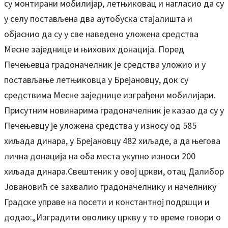
су монтирани мобилијар, летњиковац и нагласио да су
у селу постављена два аутобуска стајалишта и
објаснио да су у све наведено уложена средства
Месне заједнице и њихових донација. Поред
Печењевца градоначелник је средства уложио и у
постављање летњиковца у Брејановцу, док су
средствима Месне заједнице изграђени мобилијари.
Присутним новинарима градоначелник је казао да су у
Печењевцу је уложена средства у износу од 585
хиљада динара, у Брејановцу 482 хиљаде, а да његова
лична донација на оба места укупно износи 200
хиљада динара.Свештеник у овој цркви, отац Далибор
Јовановић се захвалио градоначелнику и начелнику
Градске управе на посети и константној подршци и
додао:„Изградити оволику цркву у то време говори о