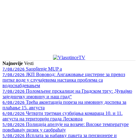
Najnovije
Vesti
Saopštenje MUP a
7/08/2026
ЈКП Вововод: Ангажовање цистерне за превоз
7/08/2026
питке воде у случајевима настанка проблема са
водоснабдевањем
Поломљене прскалице на Градском тргу: „Чувајмо
7/08/2026
заједничку имовину и наш град“
Трећа аконтација пореза на имовину доспева за
6/08/2026
плаћање 15. августа
Четврти третман сузбијања комараца 10. и 11.
6/08/2026
августа на територији града Лесковца
Полиција апелује на возаче: Високе температуре
5/08/2026
повећавају ризик у саобраћају
Исплата за набавку пакета за пензионере и
5/08/2026