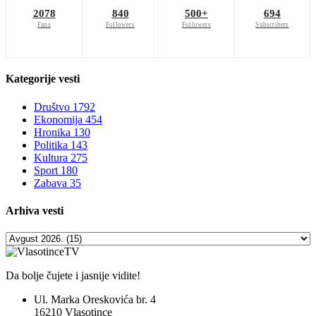
2078
840
500+
694
Fans
Followers
Followers
Subscribers
Kategorije
vesti
Društvo
1792
Ekonomija
454
Hronika
130
Politika
143
Kultura
275
Sport
180
Zabava
35
Arhiva
vesti
Da bolje čujete i jasnije vidite!
Ul. Marka Oreskovića br. 4
16210 Vlasotince