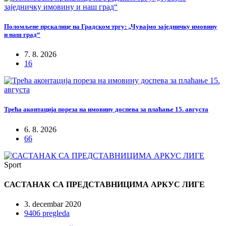
Поломљене прскалице на Градском тргу: „Чувајмо заједничку имовину
и наш град“
7. 8. 2026
16
Трећа аконтација пореза на имовину доспева за плаћање 15. августа
6. 8. 2026
66
Sport
САСТАНАК СА ПРЕДСТАВНИЦИМА АРКУС ЛИГЕ
3. decembar 2020
9406 pregleda