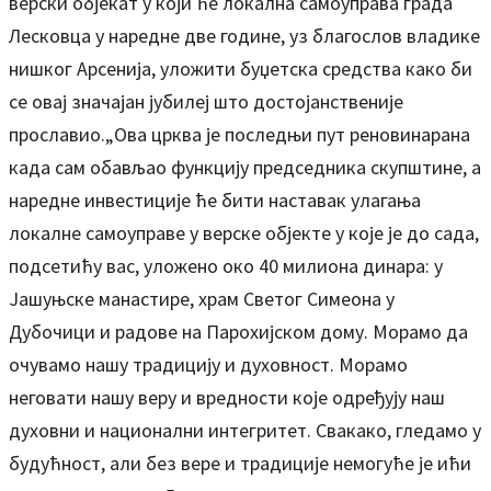
верски објекат у који ће локална самоуправа града
Лесковца у наредне две године, уз благослов владике
нишког Арсенија, уложити буџетска средства како би
се овај значајан јубилеј што достојанственије
прославио.„Ова црква је последњи пут реновинарана
када сам обављао функцију председника скупштине, а
наредне инвестиције ће бити наставак улагања
локалне самоуправе у верске објекте у које је до сада,
подсетићу вас, уложено око 40 милиона динара: у
Јашуњске манастире, храм Светог Симеона у
Дубочици и радове на Парохијском дому. Морамо да
очувамо нашу традицију и духовност. Морамо
неговати нашу веру и вредности које одређују наш
духовни и национални интегритет. Свакако, гледамо у
будућност, али без вере и традиције немогуће је ићи