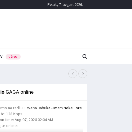
Petak, 7. avgust 2026.
TV
UŽIVO
Четврти третман сузбиј
6/08/2026
io
GAGA online
utno na radiju:
Crvena Jabuka - Imam Neke Fore
ate:
128 Kbps
ion time:
Aug 07, 2026
02:04 AM
jte online: