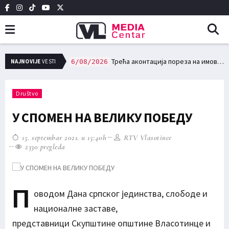
НО ВАТРОГАСНО ДРУШТВО У ВЛАСОТИНЦУ
Трећа аконтација пореза на имовину доспева за плаћање 15. августа
NAJNOVIJE
VESTI
6/08/2026
Društvo
У СПОМЕН НА ВЕЛИКУ ПОБЕДУ
15. septembar 2021. u 15:40h
RTV Vlasotince
2330 pregleda
П
оводом Дана српског јединства, слободе и
националне заставе,
представници Скупштине општине Власотинце и