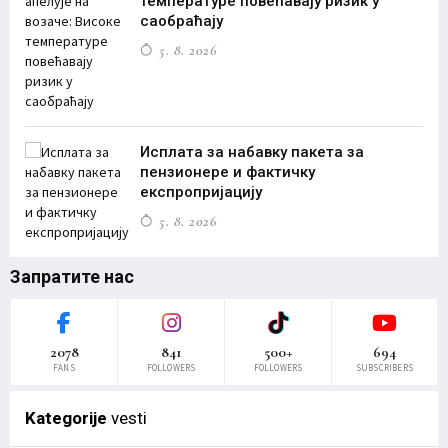
температуре повећавају ризик у
саобраћају
5. 8. 2026
Исплата за набавку пакета за
пензионере и фактичку
експропријацију
5. 8. 2026
Запратите нас
2078
841
500+
694
FANS
FOLLOWERS
FOLLOWERS
SUBSCRIBERS
Kategorije
vesti