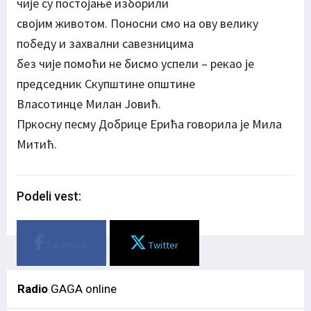
чије су постојање изборили
својим животом. Поносни смо на ову велику
победу и захвални савезницима
без чије помоћи не бисмо успели – рекао је
председник Скупштине општине
Власотинце Милан Јовић.
Пркосну песму Добрице Ерића говорила је Мила
Митић.
Podeli vest:
Facebook
Twitter
Radio
GAGA online