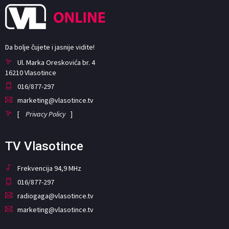
Da bolje čujete i jasnije vidite!
Ul. Marka Oreskovića br. 4
16210 Vlasotince
016/877-297
marketing@vlasotince.tv
[
Privacy Policy
]
TV Vlasotince
Frekvencija 94,9 MHz
016/877-297
radiogaga@vlasotince.tv
marketing@vlasotince.tv