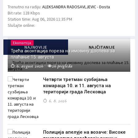
Trenutno na radiju:
ALEKSANDRA RADOSAVLJEVIC - Dosta
Bit rate:
128 Kbps
Station time:
Aug 06, 2026
11:35 PM
Slušajte online:
Ekonomija
NAJNOVIJE
NAJČITANIJE
Трећа аконтација пореза на имовину доспева за
плаћање 15. августа
6. avgust 2026
26 pregleda
Четврти третман сузбијања
комараца 10. и 11. августа на
територији града Лесковца
6. 8. 2026
Полиција апелује на возаче: Високе