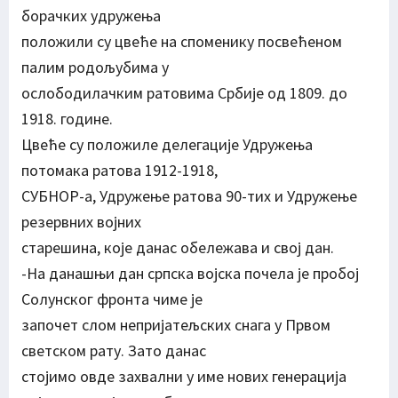
борачких удружења
положили су цвеће на споменику посвећеном
палим родољубима у
ослободилачким ратовима Србије од 1809. до
1918. године.
Цвеће су положиле делегације Удружења
потомака ратова 1912-1918,
СУБНОР-а, Удружење ратова 90-тих и Удружење
резервних војних
старешина, које данас обележава и свој дан.
-На данашњи дан српска војска почела је пробој
Солунског фронта чиме је
започет слом непријатељских снага у Првом
светском рату. Зато данас
стојимо овде захвални у име нових генерација