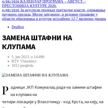
КАЛЕНДАР ПРОГРАМА – АВГУСТ –
4/08/2026
ПРЕСТОНИЦА КУЛТУРЕ 2026.
За неуспели пројекат претходне власти, одржавање
4/08/2026
пружних прелаза, Месне заједнице, и редовне трошкове у
области образовања и културе исплаћено 12,7 милиона динара
Društvo
ЗАМЕНА ШТАФНИ НА
КЛУПАМА
5. jun 2023. u 14:49h
RTV Vlasotince
1812 pregleda
Р
адници ЈКП Комуналац раде на замени штафни
на клупама на
четири локације у Власотинцу - код Крста, на кеју, на