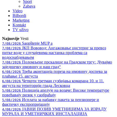
Sport
Zabava
Video
Bilbordi
Marketing
Kontakt
TV
uživo
Najnovije
Vesti
Saopštenje MUP a
7/08/2026
ЈКП Вововод: Ангажовање цистерне за превоз
7/08/2026
питке воде у случајевима настанка проблема са
водоснабдевањем
Поломљене прскалице на Градском тргу: „Чувајмо
7/08/2026
заједничку имовину и наш град“
Трећа аконтација пореза на имовину доспева за
6/08/2026
плаћање 15. августа
Четврти третман сузбијања комараца 10. и 11.
6/08/2026
августа на територији града Лесковца
Полиција апелује на возаче: Високе температуре
5/08/2026
повећавају ризик у саобраћају
Исплата за набавку пакета за пензионере и
5/08/2026
фактичку експропријацију
ЈАВНИ ПОЗИВ УМЕТНИЦИМА ЗА ИЗРАДУ
4/08/2026
МУРАЛА И УМЕТНИЧКИХ ИНСТАЛАЦИЈА