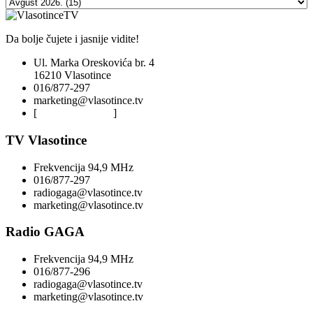
Da bolje čujete i jasnije vidite!
Ul. Marka Oreskovića br. 4
16210 Vlasotince
016/877-297
marketing@vlasotince.tv
[
Privacy Policy
]
TV Vlasotince
Frekvencija 94,9 MHz
016/877-297
radiogaga@vlasotince.tv
marketing@vlasotince.tv
Radio GAGA
Frekvencija 94,9 MHz
016/877-296
radiogaga@vlasotince.tv
marketing@vlasotince.tv