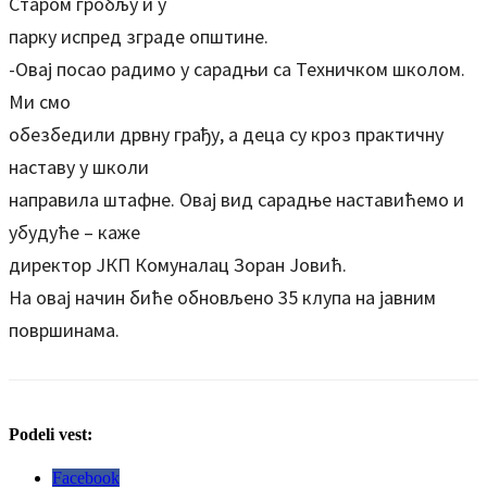
Старом гробљу и у
парку испред зграде општине.
-Овај посао радимо у сарадњи са Техничком школом.
Ми смо
обезбедили дрвну грађу, а деца су кроз практичну
наставу у школи
направила штафне. Овај вид сарадње наставићемо и
убудуће – каже
директор ЈКП Комуналац Зоран Јовић.
На овај начин биће обновљено 35 клупа на јавним
површинама.
Podeli vest:
Facebook