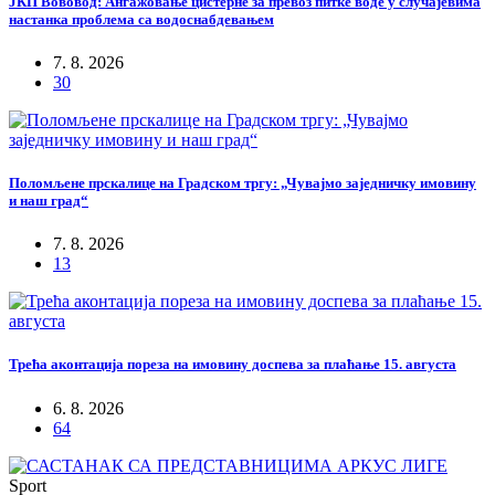
ЈКП Вововод: Ангажовање цистерне за превоз питке воде у случајевима
настанка проблема са водоснабдевањем
7. 8. 2026
30
Поломљене прскалице на Градском тргу: „Чувајмо заједничку имовину
и наш град“
7. 8. 2026
13
Трећа аконтација пореза на имовину доспева за плаћање 15. августа
6. 8. 2026
64
Sport