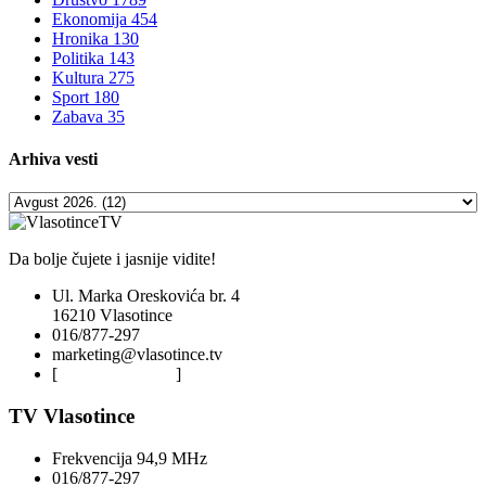
Ekonomija
454
Hronika
130
Politika
143
Kultura
275
Sport
180
Zabava
35
Arhiva
vesti
Da bolje čujete i jasnije vidite!
Ul. Marka Oreskovića br. 4
16210 Vlasotince
016/877-297
marketing@vlasotince.tv
[
Privacy Policy
]
TV Vlasotince
Frekvencija 94,9 MHz
016/877-297