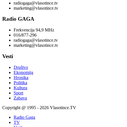
radiogaga@vlasotince.tv
marketing@vlasotince.tv
Radio GAGA
Frekvencija 94,9 MHz
016/877-296
radiogaga@vlasotince.tv
marketing@vlasotince.tv
Vesti
Društvo
Ekonomija
Hronika
Politika
Kultura
Sport
Zabava
Copyright @ 1995 - 2026 Vlasotince.TV
Radio Gaga
TV