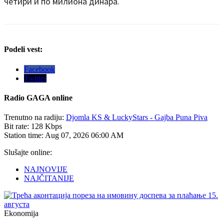
четири и по милиона динара.
Podeli vest:
Facebook
Twitter
Radio
GAGA online
Trenutno na radiju:
Djomla KS & LuckyStars - Gajba Puna Piva
Bit rate:
128 Kbps
Station time:
Aug 07, 2026
06:00 AM
Slušajte online:
NAJNOVIJE
NAJČITANIJE
Ekonomija