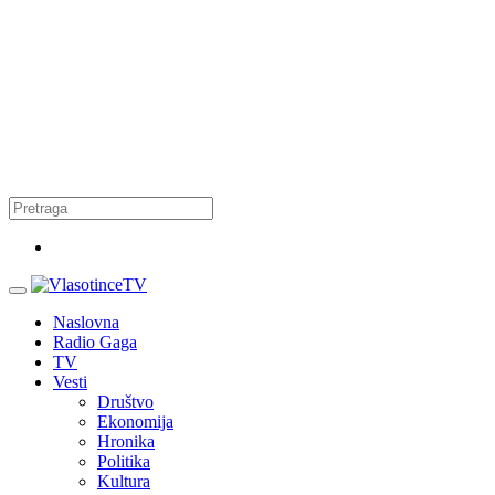
Naslovna
Radio Gaga
TV
Vesti
Društvo
Ekonomija
Hronika
Politika
Kultura