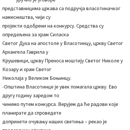
представницима цркава са подручја власотиначког
намесништва, чији су
пројекти одобрени на конкурсу. Средства су
опредељена за храм Силаска
Светог Духа на апостоле у Власотинцу, цркву Светог
Архангела Гаврила у
Крушевици, цркву Преноса моштију Светог Николе у
Козару и храм Светог
Николаја у Великом Боњинцу.
-Општина Власотинце је увек помагала цркву. Ево
другу годину заредом то
чинимо путем конкурса. Верујем да ће радови које
планирате да спроведете
допринети очувању наших светиња – рекао је