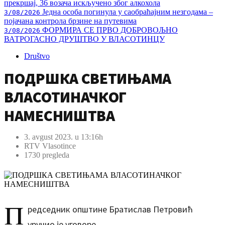
прекршај, 36 возача искључено због алкохола
Једна особа погинула у саобраћајним незгодама –
3/08/2026
појачана контрола брзине на путевима
ФОРМИРА СЕ ПРВО ДОБРОВОЉНО
3/08/2026
ВАТРОГАСНО ДРУШТВО У ВЛАСОТИНЦУ
Društvo
ПОДРШКА СВЕТИЊАМА
ВЛАСОТИНАЧКОГ
НАМЕСНИШТВА
3. avgust 2023. u 13:16h
RTV Vlasotince
1730 pregleda
П
редседник општине Братислав Петровић
уручио је уговоре