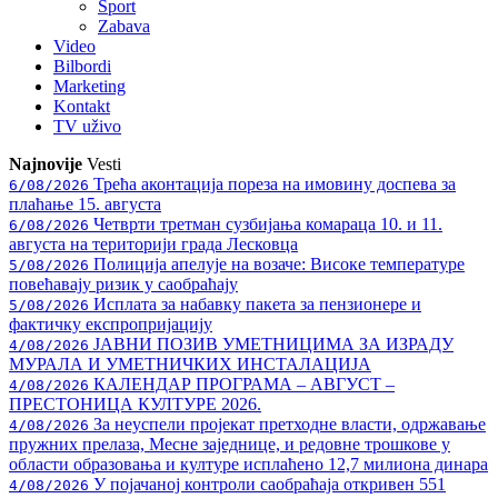
Sport
Zabava
Video
Bilbordi
Marketing
Kontakt
TV
uživo
Najnovije
Vesti
Трећа аконтација пореза на имовину доспева за
6/08/2026
плаћање 15. августа
Четврти третман сузбијања комараца 10. и 11.
6/08/2026
августа на територији града Лесковца
Полиција апелује на возаче: Високе температуре
5/08/2026
повећавају ризик у саобраћају
Исплата за набавку пакета за пензионере и
5/08/2026
фактичку експропријацију
ЈАВНИ ПОЗИВ УМЕТНИЦИМА ЗА ИЗРАДУ
4/08/2026
МУРАЛА И УМЕТНИЧКИХ ИНСТАЛАЦИЈА
КАЛЕНДАР ПРОГРАМА – АВГУСТ –
4/08/2026
ПРЕСТОНИЦА КУЛТУРЕ 2026.
За неуспели пројекат претходне власти, одржавање
4/08/2026
пружних прелаза, Месне заједнице, и редовне трошкове у
области образовања и културе исплаћено 12,7 милиона динара
У појачаној контроли саобраћаја откривен 551
4/08/2026