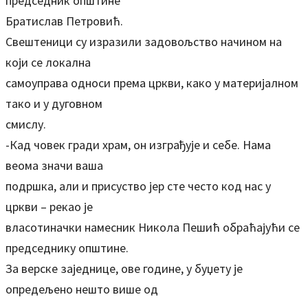
председник општине
Братислав Петровић.
Свештеници су изразили задовољство начином на
који се локална
самоуправа односи према цркви, како у материјалном
тако и у дуговном
смислу.
-Кад човек гради храм, он изграђује и себе. Нама
веома значи ваша
подршка, али и присуство јер сте често код нас у
цркви – рекао је
власотиначки намесник Никола Пешић обраћајући се
председнику општине.
За верске заједнице, ове године, у буџету је
опредељено нешто више од