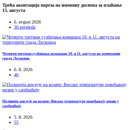
Трећа аконтација пореза на имовину доспева за плаћање
15. августа
6. avgust 2026
36 pregleda
Четврти третман сузбијања комараца 10. и 11. августа на територији
града Лесковца
6. 8. 2026
46
Полиција апелује на возаче: Високе температуре повећавају ризик у
саобраћају
5. 8. 2026
55