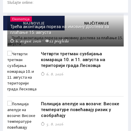
Slušajte online:
Ekonomija
NAJNOVIJE
NAJČITANIJE
Трећа аконтација пореза на имовину доспева за
плаћање 15. августа
6. avgust 2026
22 pregleda
Четврти третман сузбијања
комараца 10. и 11. августа на
територији града Лесковца
6. 8. 2026
Полиција апелује на возаче: Високе
температуре повећавају ризик у
саобраћају
5. 8. 2026