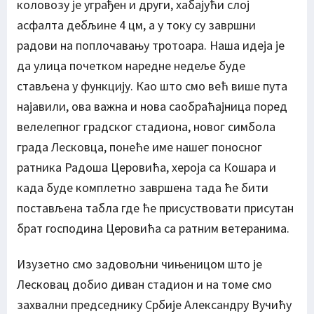
коловозу је уграђен и други, хабајући слој
асфалта дебљине 4 цм, а у току су завршни
радови на поплочавању тротоара. Наша идеја је
да улица почетком наредне недеље буде
стављена у функцију. Као што смо већ више пута
најавили, ова важна и нова саобраћајница поред
велелепног градског стадиона, новог симбола
града Лесковца, понеће име нашег поносног
ратника Радоша Церовића, хероја са Кошара и
када буде комплетно завршена тада ће бити
постављена табла где ће присуствовати присутан
брат господина Церовића са ратним ветеранима.
Изузетно смо задовољни чињеницом што је
Лесковац добио диван стадион и на томе смо
захвални председнику Србије Александру Вучићу