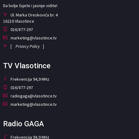
Da bolje čujete i jasnije vidite!
Ul. Marka Oreskovića br. 4
16210 Vlasotince
016/877-297
marketing@vlasotince.tv
[
Privacy Policy
]
TV Vlasotince
Frekvencija 94,9 MHz
016/877-297
radiogaga@vlasotince.tv
marketing@vlasotince.tv
Radio GAGA
Frekvencija 94,9 MHz