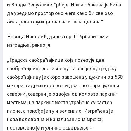
и Влади Републике Србије. Наша обавеза је била
да уредимо простор око њега како би све ово
била једна функционална и лепа целина.“
Новица Николић, директор ЈП Урбанизам и
изградња, рекао је:
„Градска саобраћајница која повезује две
саобраћајнице државни пут и још једну градску
саобраћајницу је скоро завршена у дужини од 560
метара, садржи коловоз и два тротоара, јужни и
северни, северни је одвојен од коловза паркинг
местима, на паркинг места уграђене су растер
плоче, а такође је ту и зеленило. Изграђена је
нова водоводна и канализациона мрежа,
постављено је и улично осветљење –