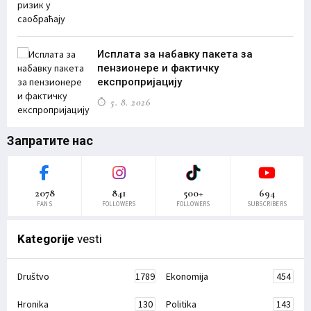
Исплата за набавку пакета за
пензионере и фактичку
експропријацију
5. 8. 2026
Запратите нас
2078
841
500+
694
FANS
FOLLOWERS
FOLLOWERS
SUBSCRIBERS
Kategorije
vesti
Društvo
1789
Ekonomija
454
Hronika
130
Politika
143