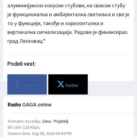
алуминијумски конусни стубови, на сваком стубу
је функционална и амбијентална светиљка и све је
то у функцији, такође и хоризонтална и
вертикална сигнализација. Радове је финансирао
град Лесковац.“
Podeli vest:
Facebook
Twitter
Radio
GAGA online
Trenutno na radiju:
Zana - Prijatelji
Bit rate:
128 Kbps
Station time:
Aug 06, 2026
06:44 PM