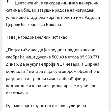
Цветановић је са сарадницима у вечерњим
сатима обишао завршне радове на изградњи
улице око стадиона која ће понети име Радоша
Церовића, хероја са Кошара.
Тада је градоначелник истакао:
„Подсетићу вас да је вредност радова на овој
саобраћајници дужине 560,49 метара 95.989.771
динар, да је укупан профил 17 метара, а ширина
коловоза 7 метара и да су уговором обухваћени
радови на изградњи саме саобраћајнице,
водоводне и канализационе мреже и уличног
осветљења.
Од наше претходне посете овој улици на