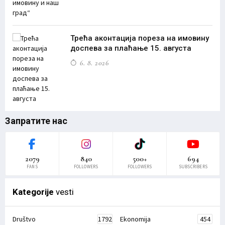
Трећа аконтација пореза на имовину
доспева за плаћање 15. августа
6. 8. 2026
Запратите нас
2079
840
500+
694
FANS
FOLLOWERS
FOLLOWERS
SUBSCRIBERS
Kategorije
vesti
Društvo
1792
Ekonomija
454