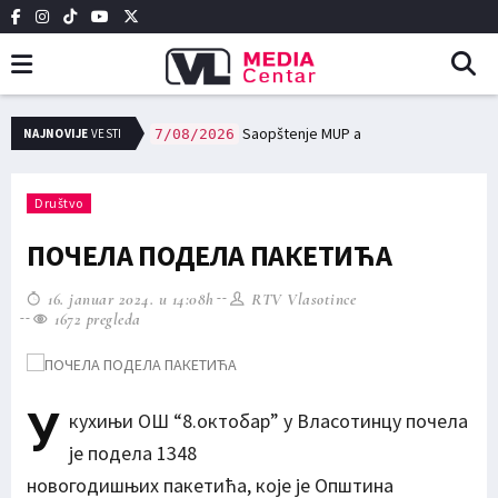
сне заједнице, и редовне трошкове у области образовања и културе исплаћено 12,7 милиона динара
Saopštenje MUP a
NAJNOVIJE
VESTI
7/08/2026
Društvo
ПОЧЕЛА ПОДЕЛА ПАКЕТИЋА
16. januar 2024. u 14:08h
RTV Vlasotince
1672 pregleda
У
кухињи ОШ “8.октобар” у Власотинцу почела
је подела 1348
новогодишњих пакетића, које је Општина