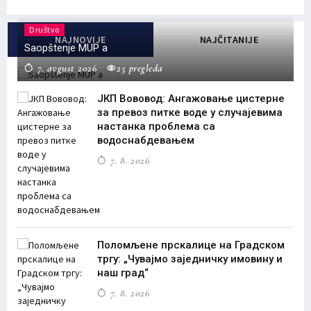
Društvo
NAJNOVIJE
NAJČITANIJE
Saopštenje MUP a
7. avgust 2026
25 pregleda
ЈКП Вововод: Ангажовање цистерне
за превоз питке воде у случајевима
настанка проблема са
водоснабдевањем
7. 8. 2026
Поломљене прскалице на Градском
тргу: „Чувајмо заједничку имовину и
наш град“
7. 8. 2026