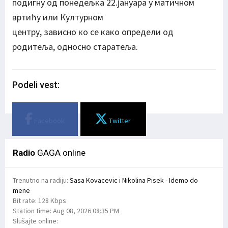
подигну од понедељка 22.јануара у матичном
вртићу или Културном
центру, зависно ко се како определи од
родитеља, односно старатеља.
Podeli vest:
Facebook
Twitter
Radio
GAGA online
Trenutno na radiju:
Sasa Kovacevic i Nikolina Pisek - Idemo do
mene
Bit rate:
128 Kbps
Station time:
Aug 08, 2026
08:35 PM
Slušajte online: