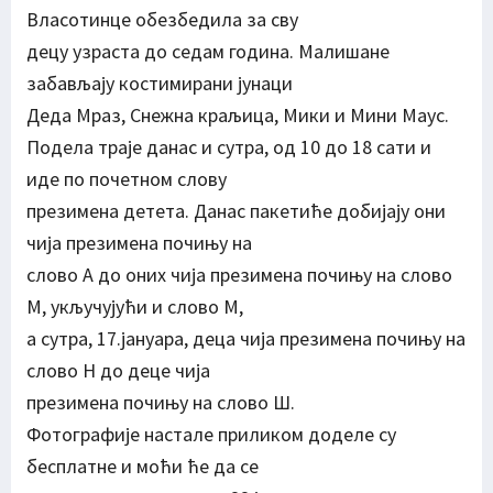
Власотинце обезбедила за сву
децу узраста до седам година. Малишане
забављају костимирани јунаци
Деда Мраз, Снежна краљица, Мики и Мини Маус.
Подела траје данас и сутра, од 10 до 18 сати и
иде по почетном слову
презимена детета. Данас пакетиће добијају они
чија презимена почињу на
слово А до оних чија презимена почињу на слово
М, укључујући и слово М,
а сутра, 17.јануара, деца чија презимена почињу на
слово Н до деце чија
презимена почињу на слово Ш.
Фотографије настале приликом доделе су
бесплатне и моћи ће да се