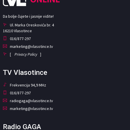
Da bolje čujete i jasnije vidite!
Ul. Marka Oreskovića br. 4
16210 Vlasotince
016/877-297
marketing@vlasotince.tv
[
Privacy Policy
]
TV Vlasotince
Frekvencija 94,9 MHz
016/877-297
radiogaga@vlasotince.tv
marketing@vlasotince.tv
Radio GAGA