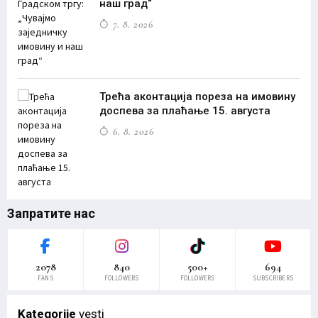
наш град“
7. 8. 2026
Трећа аконтација пореза на имовину
доспева за плаћање 15. августа
6. 8. 2026
Запратите нас
2078
840
500+
694
FANS
FOLLOWERS
FOLLOWERS
SUBSCRIBERS
Kategorije
vesti