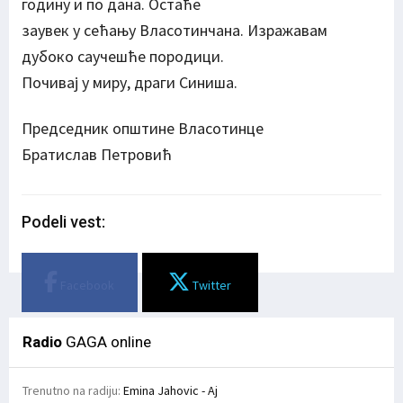
годину и по дана. Остаће
заувек у сећању Власотинчана. Изражавам
дубоко саучешће породици.
Почивај у миру, драги Синиша.
Председник општине Власотинце
Братислав Петровић
Podeli vest:
Facebook
Twitter
Radio
GAGA online
Trenutno na radiju:
Emina Jahovic - Aj