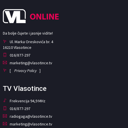
Da bolje čujete i jasnije vidite!
Ul. Marka Oreskovića br. 4
16210 Vlasotince
016/877-297
marketing@vlasotince.tv
[
Privacy Policy
]
TV Vlasotince
Frekvencija 94,9 MHz
016/877-297
radiogaga@vlasotince.tv
marketing@vlasotince.tv