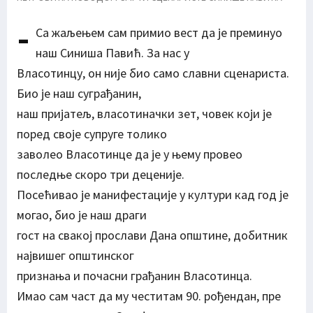
-
Са жаљењем сам примио вест да је преминуо
наш Синиша Павић. За нас у
Власотинцу, он није био само славни сценариста.
Био је наш суграђанин,
наш пријатељ, власотиначки зет, човек који је
поред своје супруге толико
заволео Власотинце да је у њему провео
последње скоро три деценије.
Посећивао је манифестације у култури кад год је
могао, био је наш драги
гост на свакој прослави Дана општине, добитник
највишег општинског
признања и почасни грађанин Власотинца.
Имао сам част да му честитам 90. рођендан, пре