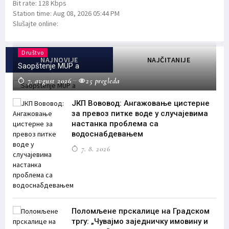
Bit rate:
128 Kbps
Station time:
Aug 08, 2026
05:44 PM
Slušajte online:
Društvo
NAJNOVIJE
NAJČITANIJE
Saopštenje MUP a
7. avgust 2026
25 pregleda
ЈКП Вововод: Ангажовање цистерне
за превоз питке воде у случајевима
настанка проблема са
водоснабдевањем
7. 8. 2026
Поломљене прскалице на Градском
тргу: „Чувајмо заједничку имовину и