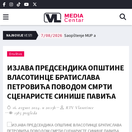
сне заједнице, и редовне трошкове у области образовања и културе исплаћено 12,7 милиона динара
Saopštenje MUP a
NAJNOVIJE
VESTI
7/08/2026
Društvo
ИЗЈАВА ПРЕДСЕНДИКА ОПШТИНЕ
ВЛАСОТИНЦЕ БРАТИСЛАВА
ПЕТРОВИЋА ПОВОДОМ СМРТИ
СЦЕНАРИСТЕ СИНИШЕ ПАВИЋА
16. avgust 2024. u 20:13h
RTV Vlasotince
1385 pregleda