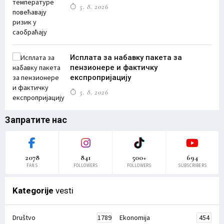
5. 8. 2026
Исплата за набавку пакета за
пензионере и фактичку
експропријацију
5. 8. 2026
Запратите нас
2078
841
500+
694
FANS
FOLLOWERS
FOLLOWERS
SUBSCRIBERS
Kategorije
vesti
Društvo
1789
Ekonomija
454