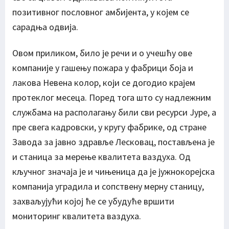
позитивног пословног амбијента, у којем се
сарадња одвија.
Овом приликом, било је речи и о учешћу ове
компаније у гашењу пожара у фабрици боја и
лакова Невена колор, који се догодио крајем
протеклог месеца. Поред тога што су надлежним
службама на располагању били сви ресурси Јуре, а
пре свега кадровски, у кругу фабрике, од стране
Завода за јавно здравље Лесковац, постављена је
и станица за мерење квалитета ваздуха. Од
кључног значаја је и чињеница да је јужнокорејска
компанија уградила и сопствену мерну станицу,
захваљујући којој ће се убудуће вршити
мониторинг квалитета ваздуха.