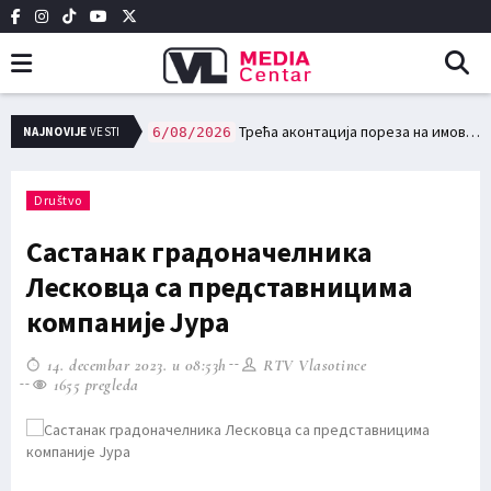
НО ВАТРОГАСНО ДРУШТВО У ВЛАСОТИНЦУ
Трећа аконтација пореза на имовину доспева за плаћање 15. августа
NAJNOVIJE
VESTI
6/08/2026
Društvo
Састанак градоначелника
Лесковца са представницима
компаније Јура
14. decembar 2023. u 08:53h
RTV Vlasotince
1655 pregleda