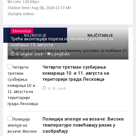
Bit rate:
128 Kbps
Station time:
Aug 06, 2026
11:37 AM
Slušajte online:
Ekonomija
NAJNOVIJE
NAJČITANIJE
Трећа аконтација пореза на имовину доспева за
плаћање 15. августа
6. avgust 2026
5 pregleda
Четврти третман сузбијања
комараца 10. и 11. августа на
територији града Лесковца
6. 8. 2026
Полиција апелује на возаче: Високе
температуре повећавају ризик у
саобраћају