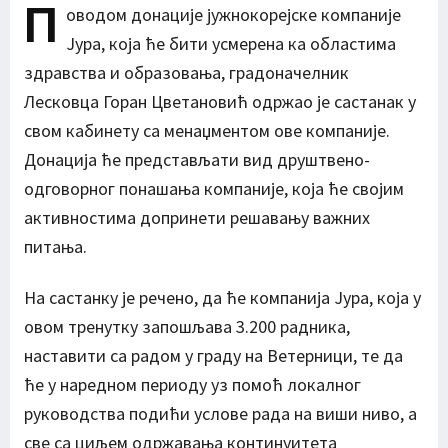
П
оводом донације јужнокорејске компаније
Јура, која ће бити усмерена ка областима
здравства и образовања, градоначелник
Лесковца Горан Цветановић одржао је састанак у
свом кабинету са менаџментом ове компаније.
Донација ће представљати вид друштвено-
одговорног понашања компаније, која ће својим
активностима допринети решавању важних
питања.
На састанку је речено, да ће компанија Јура, која у
овом тренутку запошљава 3.200 радника,
наставити са радом у граду на Ветерници, те да
ће у наредном периоду уз помоћ локалног
руководства подићи услове рада на виши ниво, а
све са циљем одржавања континуитета