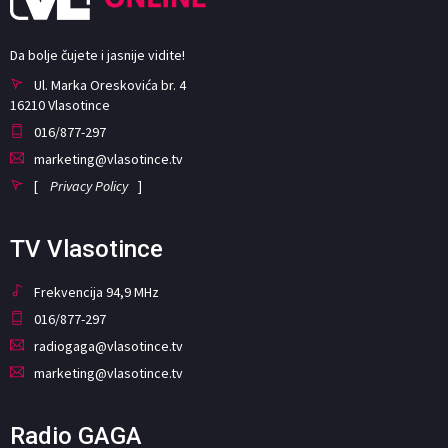
Da bolje čujete i jasnije vidite!
Ul. Marka Oreskovića br. 4
16210 Vlasotince
016/877-297
marketing@vlasotince.tv
[
Privacy Policy
]
TV Vlasotince
Frekvencija 94,9 MHz
016/877-297
radiogaga@vlasotince.tv
marketing@vlasotince.tv
Radio GAGA