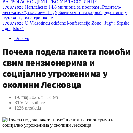
ВАТРОГАСНО ДРУШТВО У ВЛАСОТИНЦУ
Исплаћено 14,8 милиона за програм „Родитељ-
3/08/2026
неговатељ“, послове ЈП „Урбанизам и изградња“, адаптацију
путева и друге трошкове
U Vlasotincu održane konferencije Zone „Jug“ i Srpske
3/08/2026
lige „Istok“
Društvo
Почела подела пакета помоћи
свим пензионерима и
социјално угроженима у
околини Лесковца
19. maj 2025. u 15:19h
RTV Vlasotince
1226 pregleda