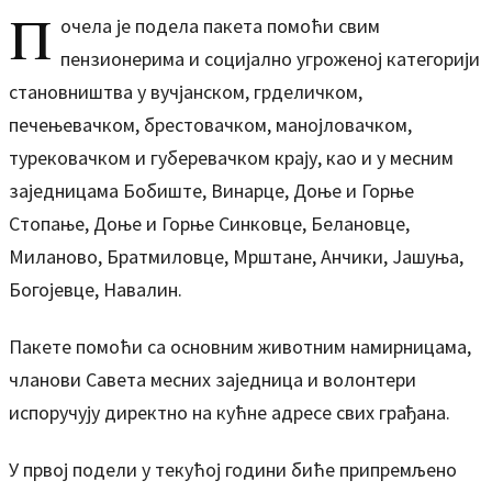
П
очела је подела пакета помоћи свим
пензионерима и социјално угроженој категорији
становништва у вучјанском, грделичком,
печењевачком, брестовачком, манојловачком,
турековачком и губеревачком крају, као и у месним
заједницама Бобиште, Винарце, Доње и Горње
Стопање, Доње и Горње Синковце, Белановце,
Миланово, Братмиловце, Мрштане, Анчики, Јашуња,
Богојевце, Навалин.
Пакете помоћи са основним животним намирницама,
чланови Савета месних заједница и волонтери
испоручују директно на кућне адресе свих грађана.
У првој подели у текућој години биће припремљено