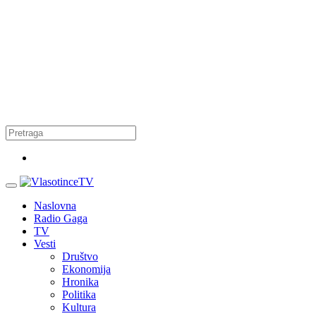
Naslovna
Radio Gaga
TV
Vesti
Društvo
Ekonomija
Hronika
Politika
Kultura