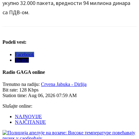
укупно 32.000 пакета, вредности 94 милиона динара
са ПДВ-ом.
Podeli vest:
Facebook
Twitter
Radio
GAGA online
Trenutno na radiju:
Crvena Jabuka - Dirlija
Bit rate:
128 Kbps
Station time:
Aug 06, 2026
07:59 AM
Slušajte online:
NAJNOVIJE
NAJČITANIJE