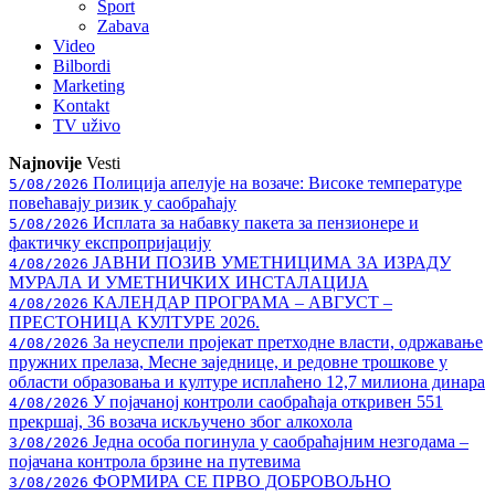
Sport
Zabava
Video
Bilbordi
Marketing
Kontakt
TV
uživo
Najnovije
Vesti
Полиција апелује на возаче: Високе температуре
5/08/2026
повећавају ризик у саобраћају
Исплата за набавку пакета за пензионере и
5/08/2026
фактичку експропријацију
ЈАВНИ ПОЗИВ УМЕТНИЦИМА ЗА ИЗРАДУ
4/08/2026
МУРАЛА И УМЕТНИЧКИХ ИНСТАЛАЦИЈА
КАЛЕНДАР ПРОГРАМА – АВГУСТ –
4/08/2026
ПРЕСТОНИЦА КУЛТУРЕ 2026.
За неуспели пројекат претходне власти, одржавање
4/08/2026
пружних прелаза, Месне заједнице, и редовне трошкове у
области образовања и културе исплаћено 12,7 милиона динара
У појачаној контроли саобраћаја откривен 551
4/08/2026
прекршај, 36 возача искључено због алкохола
Једна особа погинула у саобраћајним незгодама –
3/08/2026
појачана контрола брзине на путевима
ФОРМИРА СЕ ПРВО ДОБРОВОЉНО
3/08/2026