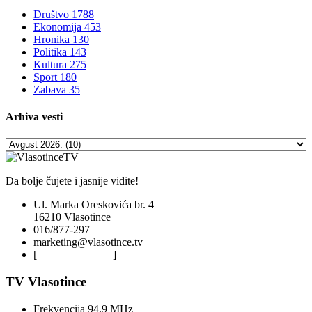
Društvo
1788
Ekonomija
453
Hronika
130
Politika
143
Kultura
275
Sport
180
Zabava
35
Arhiva
vesti
Da bolje čujete i jasnije vidite!
Ul. Marka Oreskovića br. 4
16210 Vlasotince
016/877-297
marketing@vlasotince.tv
[
Privacy Policy
]
TV Vlasotince
Frekvencija 94,9 MHz