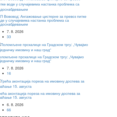
КП Вововод: Ангажовање цистерне за превоз питке
оде у случајевима настанка проблема са
одоснабдевањем
7. 8. 2026
33
оломљене прскалице на Градском тргу: „Чувајмо
једничку имовину и наш град“
7. 8. 2026
16
рећа аконтација пореза на имовину доспева за
лаћање 15. августа
6. 8. 2026
66