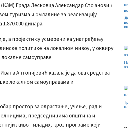
 (КЗМ) Града Лесковца Александар Стојановић
вом туризма и омладине за реализацију
Ј
в
 1.870.000 динара.
в
је, а пројекти су усмерени ка унапређењу
динске политике на локалном нивоу, у оквиру
 локалне самоуправе.
П
за
Ивана Антонијевић казала је да ова средства
шке локалном самоуправама и
Т
добар простор за одрастање, учење, рад и
п
начелницима, председницима општина и
тнији живот младих, кроз програме који