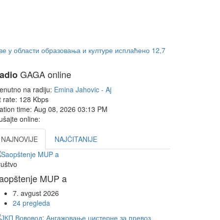
ве у области образовања и културе исплаћено 12,7
GAGA online
adio
enutno na radiju:
Emina Jahovic - Aj
t rate:
128 Kbps
ation time:
Aug 08, 2026
03:13 PM
ušajte online:
NAJNOVIJE
NAJČITANIJE
uštvo
aopštenje MUP a
7. avgust 2026
24 pregleda