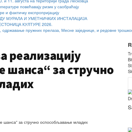
 и 11. августа на територији града Лесковца
мпературе повећавају ризик у саобраћају
ре и фактичку експропријацију
ДУ МУРАЛА И УМЕТНИЧКИХ ИНСТАЛАЦИЈА
ЕСТОНИЦА КУЛТУРЕ 2026.
, одржавање пружних прелаза, Месне заједнице, и редовне трошко
R
за реализацију
Tr
Bi
е шанса“ за стручно
St
Sl
ладих
Dr
S