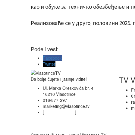
као и обуке за техничко обезбеђење и 
Реализоваће се у другој половини 2025. г
Podeli vest:
Facebook
Twitter
TV V
Da bolje čujete i jasnije vidite!
Ul. Marka Oreskovića br. 4
F
16210 Vlasotince
0
016/877-297
r
marketing@vlasotince.tv
ma
[
Privacy Policy
]