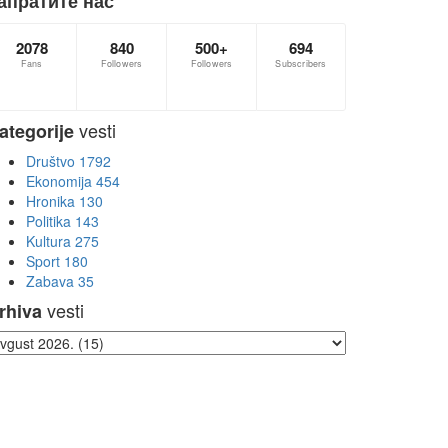
апратите нас
2078
840
500+
694
Fans
Followers
Followers
Subscribers
vesti
ategorije
Društvo
1792
Ekonomija
454
Hronika
130
Politika
143
Kultura
275
Sport
180
Zabava
35
vesti
rhiva