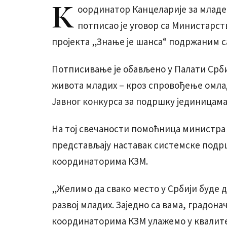
К
оординатор Канцеларије за младе
потписао је уговор са Министарст
пројекта „Знање је шанса“ подржаним са
Потписивање је обављено у Палати Срби
живота младих – кроз спровођење омла
Јавног конкурса за подршку јединицама
На тој свечаности помоћница министра 
представљају наставак системске подр
координаторима КЗМ.
„Желимо да свако место у Србији буде 
развој младих. Заједно са вама, градо
координаторима КЗМ улажемо у квалите