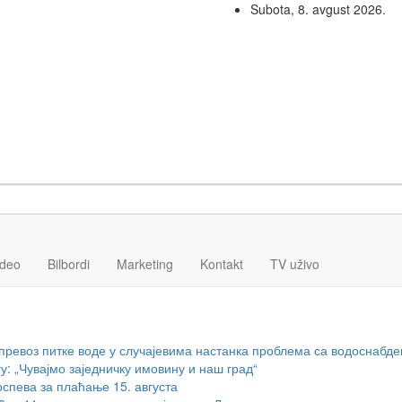
Subota, 8. avgust 2026.
ideo
Bilbordi
Marketing
Kontakt
TV
uživo
превоз питке воде у случајевима настанка проблема са водоснабд
 „Чувајмо заједничку имовину и наш град“
спева за плаћање 15. августа