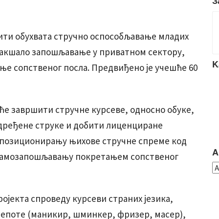
З
дити обухвата стручно оспособљавање младих
олакшало запошљавање у приватном сектору,
K
ање сопственог посла. Предвиђено је учешће 60
 ће завршити стручне курсеве, односно обуке,
одређене струке и добити лиценциране
 позиционирању њихове стручне спреме код
A
самозапошљавању покретањем сопственог
ројекта спроведу курсеви страних језика,
лепоте (маникир, шминкер, фризер, масер),