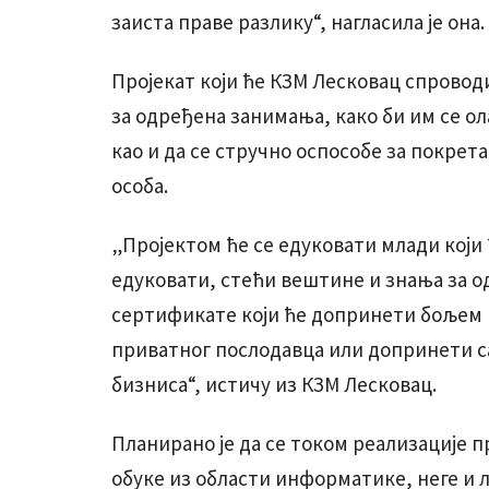
заиста праве разлику“, нагласила је она.
Пројекат који ће КЗМ Лесковац спрово
за одређена занимања, како би им се 
као и да се стручно оспособе за покрет
особа.
„Пројектом ће се едуковати млади који
едуковати, стећи вештине и знања за 
сертификате који ће допринети бољем
приватног послодавца или допринети 
бизниса“, истичу из КЗМ Лесковац.
Планирано је да се током реализације п
обуке из области информатике, неге и 