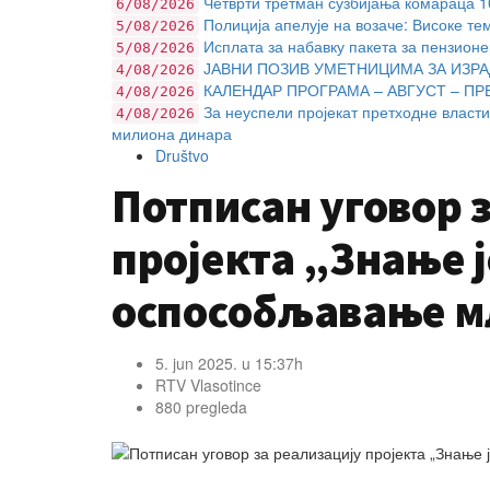
Четврти третман сузбијања комараца 10.
6/08/2026
Полиција апелује на возаче: Високе те
5/08/2026
Исплата за набавку пакета за пензионе
5/08/2026
ЈАВНИ ПОЗИВ УМЕТНИЦИМА ЗА ИЗРА
4/08/2026
КАЛЕНДАР ПРОГРАМА – АВГУСТ – ПР
4/08/2026
За неуспели пројекат претходне власти
4/08/2026
милиона динара
Društvo
Потписан уговор 
пројекта „Знање ј
оспособљавање м
5. jun 2025. u 15:37h
RTV Vlasotince
880 pregleda