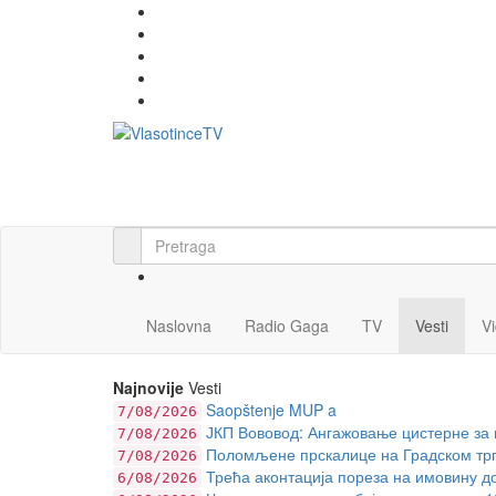
Naslovna
Radio Gaga
TV
Vesti
V
Najnovije
Vesti
Saopštenje MUP a
7/08/2026
ЈКП Вововод: Ангажовање цистерне за 
7/08/2026
Поломљене прскалице на Градском тргу:
7/08/2026
Трећа аконтација пореза на имовину до
6/08/2026