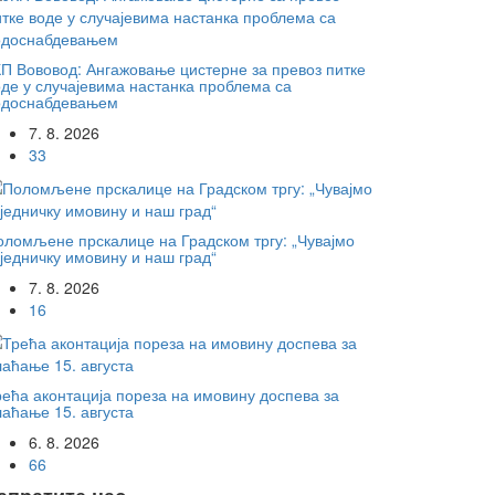
КП Вововод: Ангажовање цистерне за превоз питке
оде у случајевима настанка проблема са
одоснабдевањем
7. 8. 2026
33
оломљене прскалице на Градском тргу: „Чувајмо
једничку имовину и наш град“
7. 8. 2026
16
рећа аконтација пореза на имовину доспева за
лаћање 15. августа
6. 8. 2026
66