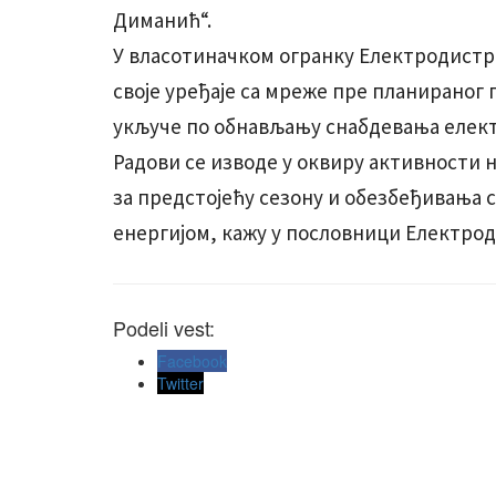
Диманић“.
У власотиначком огранку Електродистр
своје уређаје са мреже пре планираног 
укључе по обнављању снабдевања елек
Радови се изводе у оквиру активности
за предстојећу сезону и обезбеђивања
енергијом, кажу у пословници Електрод
Podeli vest:
Facebook
Twitter