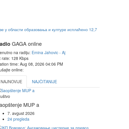
ве у области образовања и културе исплаћено 12,7
GAGA online
adio
enutno na radiju:
Emina Jahovic - Aj
t rate:
128 Kbps
ation time:
Aug 08, 2026
04:06 PM
ušajte online:
NAJNOVIJE
NAJČITANIJE
uštvo
aopštenje MUP a
7. avgust 2026
24 pregleda