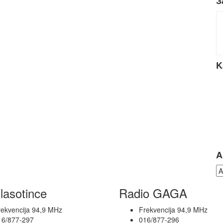
З
K
A
lasotince
Radio GAGA
rekvencija 94,9 MHz
Frekvencija 94,9 MHz
16/877-297
016/877-296