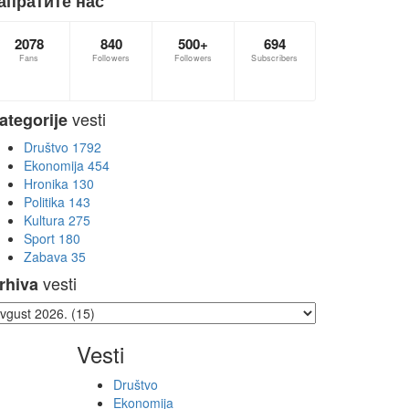
апратите нас
2078
840
500+
694
Fans
Followers
Followers
Subscribers
vesti
ategorije
Društvo
1792
Ekonomija
454
Hronika
130
Politika
143
Kultura
275
Sport
180
Zabava
35
vesti
rhiva
Vesti
Društvo
Ekonomija