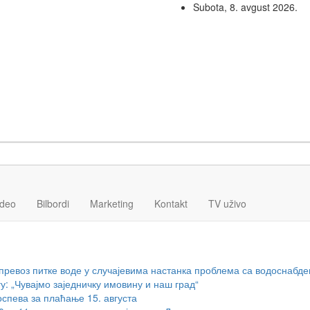
Subota, 8. avgust 2026.
ideo
Bilbordi
Marketing
Kontakt
TV
uživo
превоз питке воде у случајевима настанка проблема са водоснабд
 „Чувајмо заједничку имовину и наш град“
спева за плаћање 15. августа