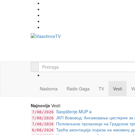
Naslovna
Radio Gaga
TV
Vesti
V
Najnovije
Vesti
Saopštenje MUP a
7/08/2026
ЈКП Вововод: Ангажовање цистерне за 
7/08/2026
Поломљене прскалице на Градском тргу:
7/08/2026
Трећа аконтација пореза на имовину до
6/08/2026