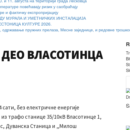
 и 11. августа на територији града Лесковца
мпературе повећавају ризик у саобраћају
ре и фактичку експропријацију
ДУ МУРАЛА И УМЕТНИЧКИХ ИНСТАЛАЦИЈА
ЕСТОНИЦА КУЛТУРЕ 2026.
, одржавање пружних прелаза, Месне заједнице, и редовне трошко
R
Е ДЕО ВЛАСОТИНЦА
Tr
Bi
St
Sl
Dr
S
 14 сати, без електричне енергије
у из трафо станице 35/10кВ Власотинце 1,
кс, Дуванска Станица и „Милош