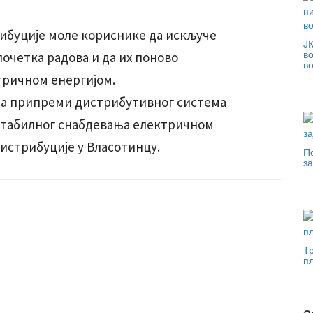
ибуције моле кориснике да искључе
Ј
в
почетка радова и да их поново
в
тричном енергијом.
 на припреми дистрибутивног система
 стабилног снабдевања електричном
истрибуције у Власотинцу.
П
за
Т
п