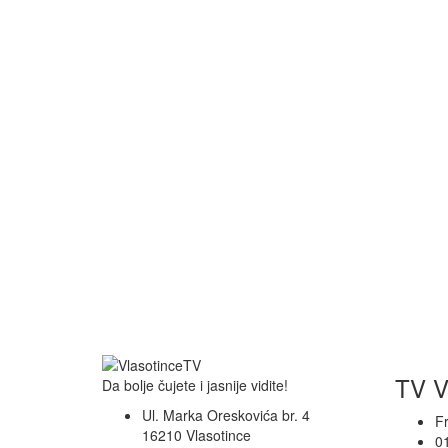
TV V
Da bolje čujete i jasnije vidite!
Ul. Marka Oreskovića br. 4
F
16210 Vlasotince
0