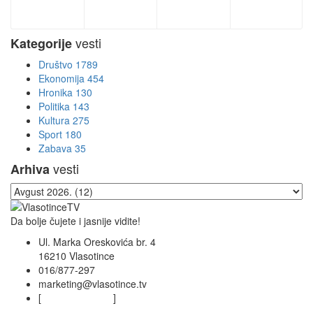
vesti
Kategorije
Društvo
1789
Ekonomija
454
Hronika
130
Politika
143
Kultura
275
Sport
180
Zabava
35
vesti
Arhiva
Da bolje čujete i jasnije vidite!
Ul. Marka Oreskovića br. 4
16210 Vlasotince
016/877-297
marketing@vlasotince.tv
[
Privacy Policy
]