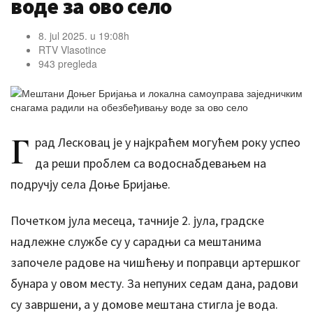
воде за ово село
8. jul 2025. u 19:08h
RTV Vlasotince
943 pregleda
Г
рад Лесковац је у најкраћем могућем року успео
да реши проблем са водоснабдевањем на
подручју села Доње Бријање.
Почетком јула месеца, тачније 2. јула, градске
надлежне службе су у сарадњи са мештанима
започеле радове на чишћењу и поправци артершког
бунара у овом месту. За непуних седам дана, радови
су завршени, а у домове мештана стигла је вода.