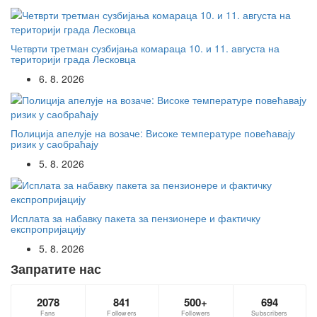
Четврти третман сузбијања комараца 10. и 11. августа на
територији града Лесковца
6. 8. 2026
Полиција апелује на возаче: Високе температуре повећавају
ризик у саобраћају
5. 8. 2026
Исплата за набавку пакета за пензионере и фактичку
експропријацију
5. 8. 2026
Запратите нас
2078
841
500+
694
Fans
Followers
Followers
Subscribers