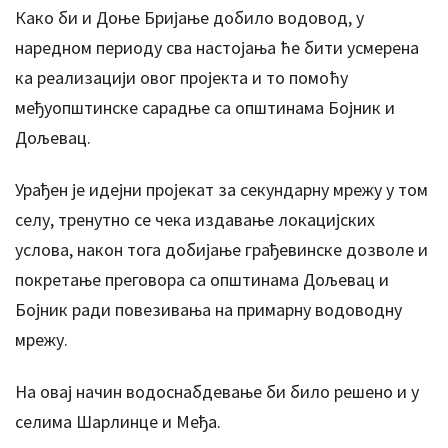
Како би и Доње Бријање добило водовод, у
наредном периоду сва настојања ће бити усмерена
ка реализацији овог пројекта и то помоћу
међуопштинске сарадње са општинама Бојник и
Дољевац.
Урађен је идејни пројекат за секундарну мрежу у том
селу, тренутно се чека издавање локацијских
услова, након тога добијање грађевинске дозволе и
покретање преговора са општинама Дољевац и
Бојник ради повезивања на примарну водоводну
мрежу.
На овај начин водоснабдевање би било решено и у
селима Шарлинце и Међа.