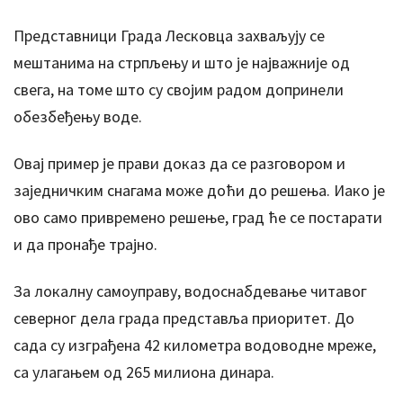
Представници Града Лесковца захваљују се
мештанима на стрпљењу и што је најважније од
свега, на томе што су својим радом допринели
обезбеђењу воде.
Овај пример је прави доказ да се разговором и
заједничким снагама може доћи до решења. Иако је
ово само привремено решење, град ће се постарати
и да пронађе трајно.
За локалну самоуправу, водоснабдевање читавог
северног дела града представља приоритет. До
сада су изграђена 42 километра водоводне мреже,
са улагањем од 265 милиона динара.