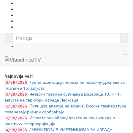
Najnovije
Vesti
Трећа аконтација пореза на имовину доспева за
6/08/2026
плаћање 15. августа
Четврти третман сузбијања комараца 10. и 11.
6/08/2026
августа на територији града Лесковца
Полиција апелује на возаче: Високе температуре
5/08/2026
повећавају ризик у саобраћају
Исплата за набавку пакета за пензионере и
5/08/2026
фактичку експропријацију
ЈАВНИ ПОЗИВ УМЕТНИЦИМА ЗА ИЗРАДУ
4/08/2026