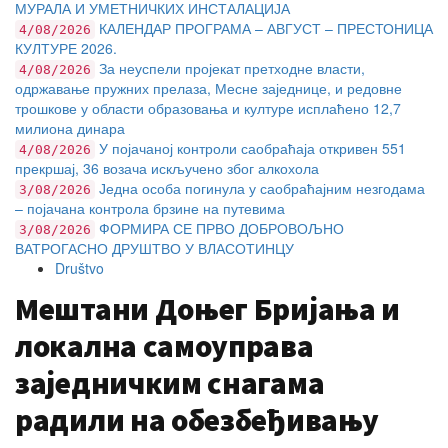
МУРАЛА И УМЕТНИЧКИХ ИНСТАЛАЦИЈА
КАЛЕНДАР ПРОГРАМА – АВГУСТ – ПРЕСТОНИЦА
4/08/2026
КУЛТУРЕ 2026.
За неуспели пројекат претходне власти,
4/08/2026
одржавање пружних прелаза, Месне заједнице, и редовне
трошкове у области образовања и културе исплаћено 12,7
милиона динара
У појачаној контроли саобраћаја откривен 551
4/08/2026
прекршај, 36 возача искључено због алкохола
Једна особа погинула у саобраћајним незгодама
3/08/2026
– појачана контрола брзине на путевима
ФОРМИРА СЕ ПРВО ДОБРОВОЉНО
3/08/2026
ВАТРОГАСНО ДРУШТВО У ВЛАСОТИНЦУ
Društvo
Мештани Доњег Бријања и
локална самоуправа
заједничким снагама
радили на обезбеђивању