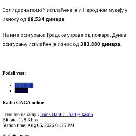
Солидарна помоћ исплаћена је и Народном музеју у
износу од
98.534
динара
.
На име осигурања Градске управе од пожара, Дунав
осигурању исплаћен је износ од
382.880
динара.
Podeli vest:
Facebook
Twitter
Radio
GAGA online
Trenutno na radiju:
Ivana Banfic - Sad je kasno
Bit rate:
128 Kbps
Station time:
Aug 06, 2026
01:25 PM
Slušajte online: