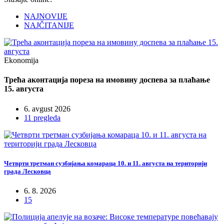
NAJNOVIJE
NAJČITANIJE
Ekonomija
Трећа аконтација пореза на имовину доспева за плаћање
15. августа
6. avgust 2026
11 pregleda
Четврти третман сузбијања комараца 10. и 11. августа на територији
града Лесковца
6. 8. 2026
15