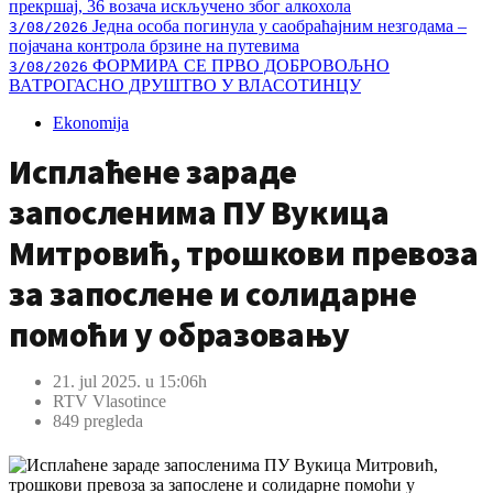
прекршај, 36 возача искључено због алкохола
Једна особа погинула у саобраћајним незгодама –
3/08/2026
појачана контрола брзине на путевима
ФОРМИРА СЕ ПРВО ДОБРОВОЉНО
3/08/2026
ВАТРОГАСНО ДРУШТВО У ВЛАСОТИНЦУ
Ekonomija
Исплаћене зараде
запосленима ПУ Вукица
Митровић, трошкови превоза
за запослене и солидарне
помоћи у образовању
21. jul 2025. u 15:06h
RTV Vlasotince
849 pregleda