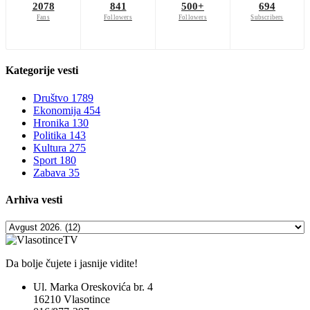
2078
841
500+
694
Fans
Followers
Followers
Subscribers
Kategorije
vesti
Društvo
1789
Ekonomija
454
Hronika
130
Politika
143
Kultura
275
Sport
180
Zabava
35
Arhiva
vesti
Da bolje čujete i jasnije vidite!
Ul. Marka Oreskovića br. 4
16210 Vlasotince