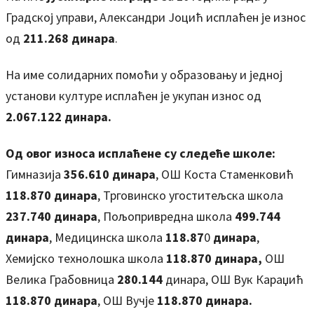
Градској управи, Александри Јоцић исплаћен је износ
од
211.268 динара
.
На име солидарних помоћи у образовању и једној
установи културе исплаћен је укупан износ од
2.067.122 динара.
Од овог износа исплаћене су следеће школе:
Гимназија
356.610
динара
, ОШ Коста Стаменковић
118.870 динара
, Трговинско угоститељска школа
237.740
динара
, Пољопривредна школа
499.744
динара
, Медицинска школа
118.87
0
динара
,
Хемијско технолошка школа
118.870
динара,
ОШ
Велика Грабовница
280.144
динара, ОШ Вук Караџић
118.870
динара
, ОШ Вучје
118.870
динара.