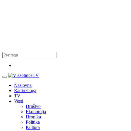
Naslovna
Radio Gaga
TV
Vesti
Društvo
Ekonomija
Hronika
Politika
Kultura