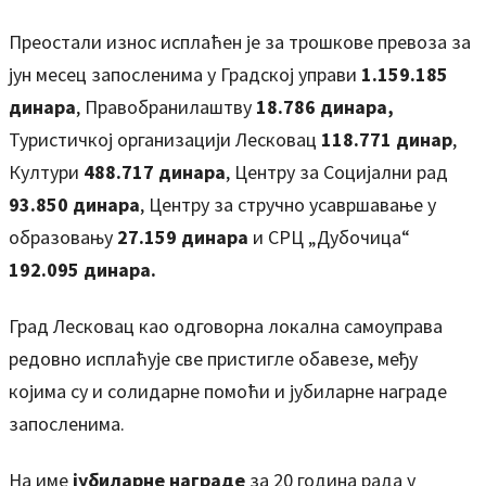
Преостали износ исплаћен је за трошкове превоза за
јун месец запосленима у Градској управи
1.159.185
динара
, Правобранилаштву
18.786 динара,
Туристичкој организацији Лесковац
118.771 динар
,
Култури
488.717 динара
, Центру за Социјални рад
93.850 динара
, Центру за стручно усавршавање у
образовању
27.159 динара
и СРЦ „Дубочица“
192.095 динара.
Град Лесковац као одговорна локална самоуправа
редовно исплаћује све пристигле обавезе, међу
којима су и солидарне помоћи и јубиларне награде
запосленима.
На име
јубиларне награде
за 20 година рада у