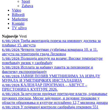
Sport
Zabava
Video
Bilbordi
Marketing
Kontakt
TV
uživo
Najnovije
Vesti
Трећа аконтација пореза на имовину доспева за
6/08/2026
плаћање 15. августа
Четврти третман сузбијања комараца 10. и 11.
6/08/2026
августа на територији града Лесковца
Полиција апелује на возаче: Високе температуре
5/08/2026
повећавају ризик у саобраћају
Исплата за набавку пакета за пензионере и
5/08/2026
фактичку експропријацију
ЈАВНИ ПОЗИВ УМЕТНИЦИМА ЗА ИЗРАДУ
4/08/2026
МУРАЛА И УМЕТНИЧКИХ ИНСТАЛАЦИЈА
КАЛЕНДАР ПРОГРАМА – АВГУСТ –
4/08/2026
ПРЕСТОНИЦА КУЛТУРЕ 2026.
За неуспели пројекат претходне власти, одржавање
4/08/2026
пружних прелаза, Месне заједнице, и редовне трошкове у
области образовања и културе исплаћено 12,7 милиона динара
У појачаној контроли саобраћаја откривен 551
4/08/2026