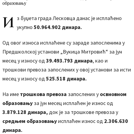
И
з буџета града Лесковца данас је исплаћено
укупно
50.964.902
динара.
Од овог износа исплаћене су зараде запосленима у
Предшколској установи „Вукица Митровић“ за јун
месец у износу од
39.493.793 динара
, као и
трошкови превоза запослених у овој установи за исти
месец у износу од
525.518 динара.
На име
трошкова превоза
запослених у
освновном
образовaњу
за јун месец исплаћен је износ од
3.879.128
динара,
док је за трошкове превоза у
средњем образовању
исплаћен износ од
2.306.630
динара.