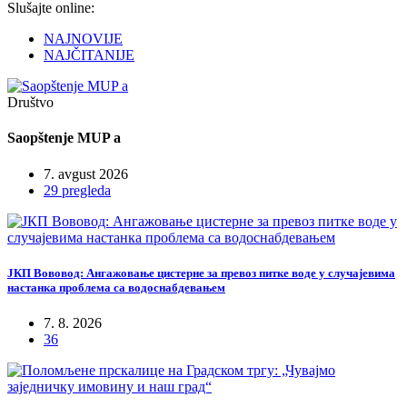
Slušajte online:
NAJNOVIJE
NAJČITANIJE
Društvo
Saopštenje MUP a
7. avgust 2026
29 pregleda
ЈКП Вововод: Ангажовање цистерне за превоз питке воде у случајевима
настанка проблема са водоснабдевањем
7. 8. 2026
36