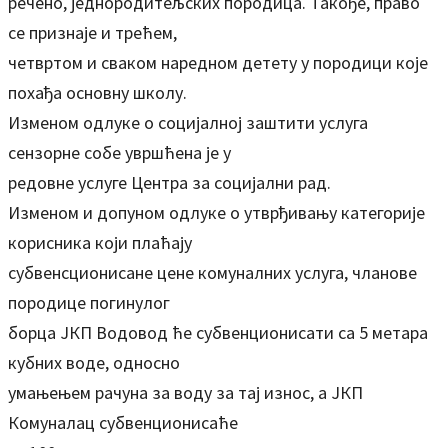
речено, једнородитељских породица. Такође, право
се признаје и трећем,
четвртом и сваком наредном детету у породици које
похађа основну школу.
Изменом одлуке о социјалној заштити услуга
сензорне собе увршћена је у
редовне услуге Центра за социјални рад.
Изменом и допуном одлуке о утврђивању категорије
корисника који плаћају
субвенсционисане цене комуналних услуга, чланове
породице погинулог
борца ЈКП Водовод ће субвенционисати са 5 метара
кубних воде, односно
умањењем рачуна за воду за тај износ, а ЈКП
Комуналац субвенционисаће