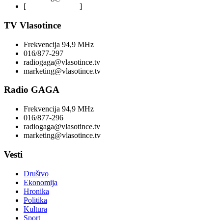
[
Privacy Policy
]
TV Vlasotince
Frekvencija 94,9 MHz
016/877-297
radiogaga@vlasotince.tv
marketing@vlasotince.tv
Radio GAGA
Frekvencija 94,9 MHz
016/877-296
radiogaga@vlasotince.tv
marketing@vlasotince.tv
Vesti
Društvo
Ekonomija
Hronika
Politika
Kultura
Sport