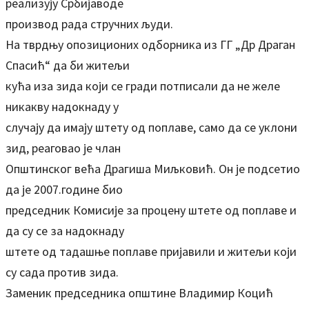
реализују Србијаводе
производ рада стручних људи.
На тврдњу опозиционих одборника из ГГ „Др Драган
Спасић“ да би житељи
кућа иза зида који се гради потписали да не желе
никакву надокнаду у
случају да имају штету од поплаве, само да се уклони
зид, реаговао је члан
Општинског већа Драгиша Миљковић. Он је подсетио
да је 2007.године био
председник Комисије за процену штете од поплаве и
да су се за надокнаду
штете од тадашње поплаве пријавили и житељи који
су сада против зида.
Заменик председника општине Владимир Коцић