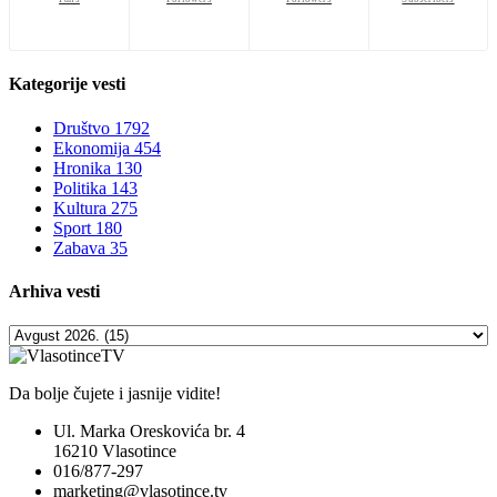
Kategorije
vesti
Društvo
1792
Ekonomija
454
Hronika
130
Politika
143
Kultura
275
Sport
180
Zabava
35
Arhiva
vesti
Da bolje čujete i jasnije vidite!
Ul. Marka Oreskovića br. 4
16210 Vlasotince
016/877-297
marketing@vlasotince.tv