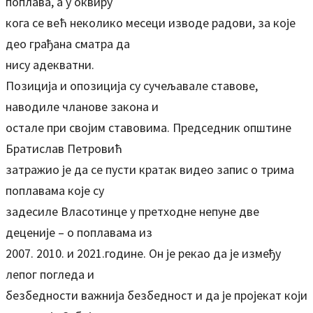
поплава, а у оквиру
кога се већ неколико месеци изводе радови, за које
део грађана сматра да
нису адекватни.
Позиција и опозиција су сучељавале ставове,
наводиле чланове закона и
остале при својим ставовима. Председник општине
Братислав Петровић
затражио је да се пусти кратак видео запис о трима
поплавама које су
задесиле Власотинце у претходне непуне две
деценије – о поплавама из
2007. 2010. и 2021.године. Он је рекао да је између
лепог погледа и
безбедности важнија безбедност и да је пројекат који