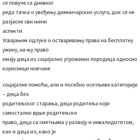
се повуче са дневног
реда тачка о увођењу димничарских услуга, док се не
разјасне сви њени
аспекти.
Усвајањем одлуке о остваривању права на бесплатну
ужину, на њу право
имају деца из социјално угрожених породица односно
корисници новчане
социјалне помоћи, али и посебно осетљиве категорије
– деца без
родитељског старања, деца родитеља који
самостално врше родитељско
право, деца са сметњама у развоју и инвалидитетом,
као и деца из, како је