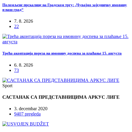
Поломљене прскалице на Градском тргу: „Чувајмо заједничку имовину
и наш град“
7. 8. 2026
22
Трећа аконтација пореза на имовину доспева за плаћање 15. августа
6. 8. 2026
73
Sport
САСТАНАК СА ПРЕДСТАВНИЦИМА АРКУС ЛИГЕ
3. decembar 2020
9407 pregleda