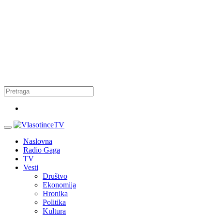
Naslovna
Radio Gaga
TV
Vesti
Društvo
Ekonomija
Hronika
Politika
Kultura