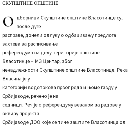
О
дборници Скупштине општине Власотинце су,
после дуге
расправе, донели одлуку о одбацивању предлога
захтева за расписивање
референдума на делу територије општине
Власотинце – МЗ Центар, због
ненадлежности Скупштине општине Власотинце. Река
Власина је у
категорији водотокова првог реда и њоме газдују
Србијаводе, речено је на
седници. Реч је о референдуму везаном за радове у
оквиру пројекта
Србијаводе ДОО које се тиче заштите Власотинца од