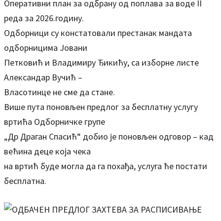
Оперативни план за одбрану од поплава за воде II
реда за 2026.годину.
Одборници су констатовали престанак мандата
одборницима Јовани
Петковић и Владимиру Ђикићу, са изборне листе
Александар Вучић –
Власотинце не сме да стане.
Више пута поновљен предлог за бесплатну услугу
вртића Одборничке групе
„Др Драган Спасић“ добио је поновљен одговор – кад
већина деце која чека
на вртић буде могла да га похађа, услуга ће постати
бесплатна.