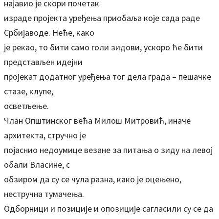
најавио је скори почетак
израде пројекта уређења приобаља које сада раде
Србијаводе. Неће, како
је рекао, то бити само голи зидови, ускоро ће бити
представљен идејни
пројекат додатног уређења тог дела града – пешачке
стазе, клупе,
осветљење.
Члан Општинског већа Милош Митровић, иначе
архитекта, стручно је
појаснио недоумице везане за питања о зиду на левој
обали Власине, с
обзиром да су се чула разна, како је оцењено,
нестручна тумачења.
Одборници и позиције и опозиције сагласили су се да