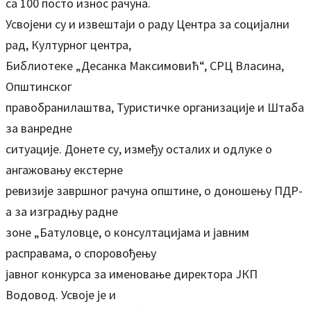
са 100 посто износ рачуна.
Усвојени су и извештаји о раду Центра за социјални
рад, Културног центра,
Библиотеке „Десанка Максимовић“, СРЦ Власина,
Општинског
правобранилаштва, Туристичке организације и Штаба
за ванредне
ситуације. Донете су, између осталих и одлуке о
ангажовању екстерне
ревизије завршног рачуна општине, о доношењу ПДР-
а за изградњу радне
зоне „Батуловце, о консултацијама и јавним
расправама, о споровођењу
јавног конкурса за именовање директора ЈКП
Водовод. Усвоје је и