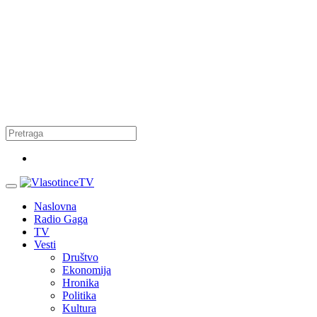
Naslovna
Radio Gaga
TV
Vesti
Društvo
Ekonomija
Hronika
Politika
Kultura