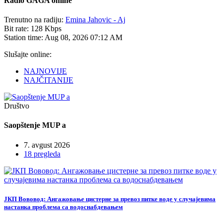
Radio
GAGA online
Trenutno na radiju:
Emina Jahovic - Aj
Bit rate:
128 Kbps
Station time:
Aug 08, 2026
07:12 AM
Slušajte online:
NAJNOVIJE
NAJČITANIJE
Društvo
Saopštenje MUP a
7. avgust 2026
18 pregleda
ЈКП Вововод: Ангажовање цистерне за превоз питке воде у случајевима
настанка проблема са водоснабдевањем