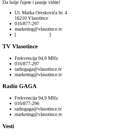
Da bolje čujete i jasnije vidite!
Ul. Marka Oreskovića br. 4
16210 Vlasotince
016/877-297
marketing@vlasotince.tv
[
Privacy Policy
]
TV Vlasotince
Frekvencija 94,9 MHz
016/877-297
radiogaga@vlasotince.tv
marketing@vlasotince.tv
Radio GAGA
Frekvencija 94,9 MHz
016/877-296
radiogaga@vlasotince.tv
marketing@vlasotince.tv
Vesti