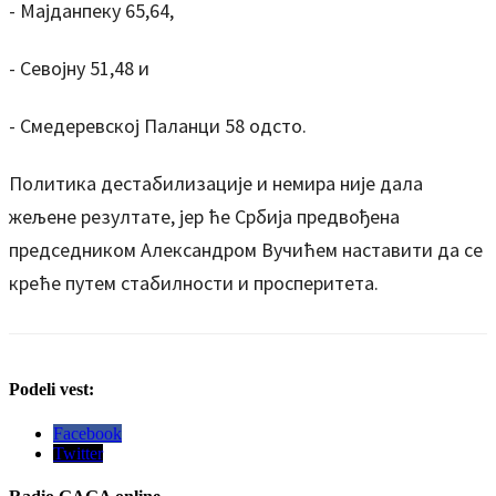
- Мајданпеку 65,64,
- Севојну 51,48 и
- Смедеревској Паланци 58 одсто.
Политика дестабилизације и немира није дала
жељене резултате, јер ће Србија предвођена
председником Александром Вучићем наставити да се
креће путем стабилности и просперитета.
Podeli vest:
Facebook
Twitter