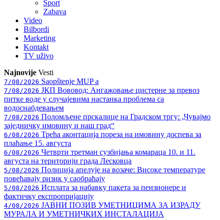
Sport
Zabava
Video
Bilbordi
Marketing
Kontakt
TV
uživo
Najnovije
Vesti
Saopštenje MUP a
7/08/2026
ЈКП Вововод: Ангажовање цистерне за превоз
7/08/2026
питке воде у случајевима настанка проблема са
водоснабдевањем
Поломљене прскалице на Градском тргу: „Чувајмо
7/08/2026
заједничку имовину и наш град“
Трећа аконтација пореза на имовину доспева за
6/08/2026
плаћање 15. августа
Четврти третман сузбијања комараца 10. и 11.
6/08/2026
августа на територији града Лесковца
Полиција апелује на возаче: Високе температуре
5/08/2026
повећавају ризик у саобраћају
Исплата за набавку пакета за пензионере и
5/08/2026
фактичку експропријацију
ЈАВНИ ПОЗИВ УМЕТНИЦИМА ЗА ИЗРАДУ
4/08/2026
МУРАЛА И УМЕТНИЧКИХ ИНСТАЛАЦИЈА