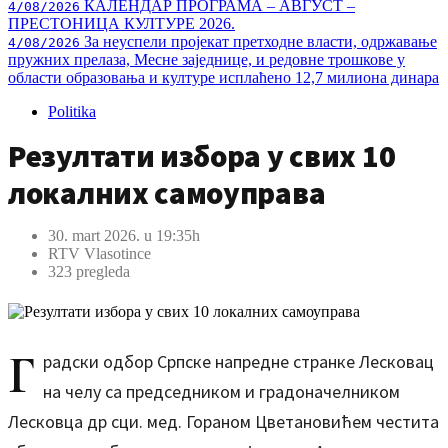
КАЛЕНДАР ПРОГРАМА – АВГУСТ –
4/08/2026
ПРЕСТОНИЦА КУЛТУРЕ 2026.
За неуспели пројекат претходне власти, одржавање
4/08/2026
пружних прелаза, Месне заједнице, и редовне трошкове у
области образовања и културе исплаћено 12,7 милиона динара
Politika
Резултати избора у свих 10
локалних самоуправа
30. mart 2026. u 19:35h
RTV Vlasotince
323 pregleda
Г
радски одбор Српске напредне странке Лесковац
на челу са председником и градоначелником
Лесковца др сци. мед. Гораном Цветановићем честита