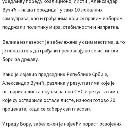
убедљиву победу коалиционој листи „Александар
Вучић – наша породица“ у свих 10 локалних
самоуправа, као и грађанима који су правим избором
подржали политику мира, стабилности и напретка.
Велика излазност је забележена у свим местима, што
је показатељ да грађани препознају ко се истински
бори за државу.
Како је изјавио председник Републике Србије,
Александар Вучић, разлика у резултатима које је
остварила листа окупљена око СНС и резултатима,
које су оствариле остале листе, износи готово 20
процената, када се саберу сви гласови.
У граду Бору, забележен је највећи пораст освојених