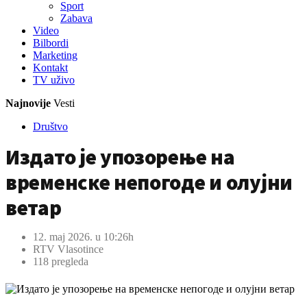
Sport
Zabava
Video
Bilbordi
Marketing
Kontakt
TV
uživo
Najnovije
Vesti
Društvo
Издато је упозорење на
временске непогоде и олујни
ветар
12. maj 2026. u 10:26h
RTV Vlasotince
118 pregleda