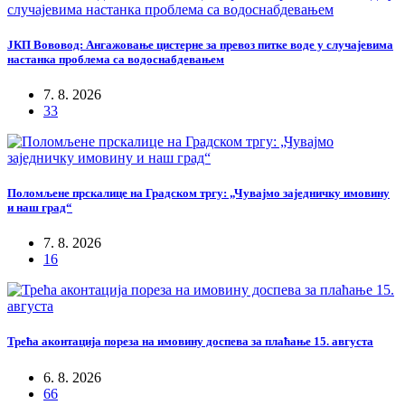
ЈКП Вововод: Ангажовање цистерне за превоз питке воде у случајевима
настанка проблема са водоснабдевањем
7. 8. 2026
33
Поломљене прскалице на Градском тргу: „Чувајмо заједничку имовину
и наш град“
7. 8. 2026
16
Трећа аконтација пореза на имовину доспева за плаћање 15. августа
6. 8. 2026
66