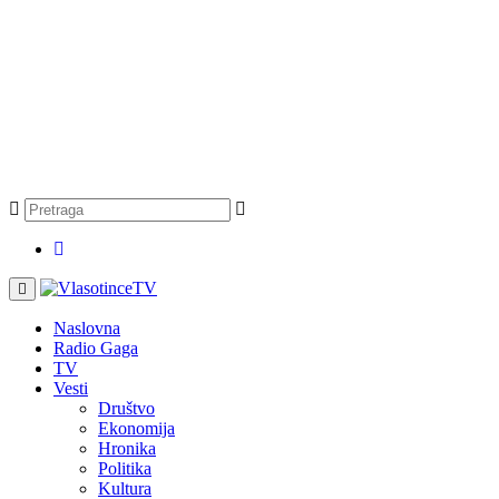
Naslovna
Radio Gaga
TV
Vesti
Društvo
Ekonomija
Hronika
Politika
Kultura