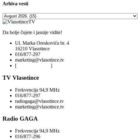
Arhiva
vesti
Da bolje čujete i jasnije vidite!
Ul. Marka Oreskovića br. 4
16210 Vlasotince
016/877-297
marketing@vlasotince.tv
[
Privacy Policy
]
TV Vlasotince
Frekvencija 94,9 MHz
016/877-297
radiogaga@vlasotince.tv
marketing@vlasotince.tv
Radio GAGA
Frekvencija 94,9 MHz
016/877-296