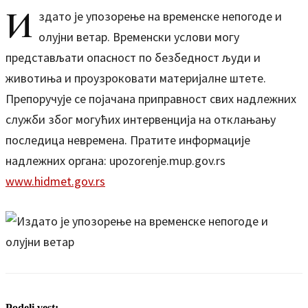
И
здато је упозорење на временске непогоде и
олујни ветар. Временски услови могу
представљати опасност по безбедност људи и
животиња и проузроковати материјалне штете.
Препоручује се појачана приправност свих надлежних
служби због могућих интервенција на отклањању
последица невремена. Пратите информације
надлежних органа: upozorenje.mup.gov.rs
www.hidmet.gov.rs
Podeli vest: