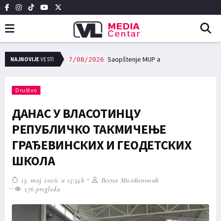
ЈКП Вововод: Ангажовање цистерне за превоз питке воде у случајевима настанка проблема са водоснабдевањем
NAJNOVIJE
VESTI
7/08/2026
Saopštenje MUP a
7/08/2026
Društvo
ДАНАС У ВЛАСОТИНЦУ
РЕПУБЛИЧКО ТАКМИЧЕЊЕ
ГРАЂЕВИНСКИХ И ГЕОДЕТСКИХ
ШКОЛА
15. maj 2026. u 15:34h
Весна Милтеновић
276 pregleda