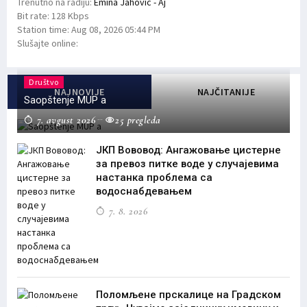
Trenutno na radiju:
Emina Jahovic - Aj
Bit rate:
128 Kbps
Station time:
Aug 08, 2026
05:44 PM
Slušajte online:
Društvo
NAJNOVIJE
NAJČITANIJE
Saopštenje MUP a
7. avgust 2026
25 pregleda
ЈКП Вововод: Ангажовање цистерне
за превоз питке воде у случајевима
настанка проблема са
водоснабдевањем
7. 8. 2026
Поломљене прскалице на Градском