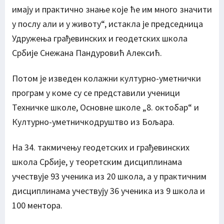
имају и практично знање које ће им много значити
у послу али и у животу“, истакла је председница
Удружења грађевинских и геодетских школа
Србије Снежана Пандуровић Алексић.
Потом је изведен колажни културно-уметнички
програм у коме су се представили ученици
Техничке школе, Основне школе „8. октобар“ и
Културно-уметничкодруштво из Бољара.
На 34. такмичењу геодетских и грађевинских
школа Србије, у теоретским дисциплинама
учествује 93 ученика из 20 школа, а у практичним
дисциплинама учествују 36 ученика из 9 школа и
100 ментора.