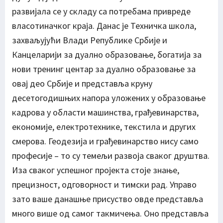
развијала се у складу са потребама привреде
власотиначког краја. Данас је Техничка школа,
захваљујући Влади Републике Србије и
Канцеларији за дуално образовање, богатија за
нови тренинг центар за дуално образовање за
овај део Србије и представља круну
десетогодишњих напора уложених у образовање
кадрова у области машинства, грађевинарства,
економије, електротехнике, текстила и других
смерова. Геодезија и грађевинарство нису само
професије – то су темељи развоја сваког друштва.
Иза сваког успешног пројекта стоје знање,
прецизност, одговорност и тимски рад. Управо
зато ваше данашње присуство овде представља
много више од самог такмичења. Оно представља