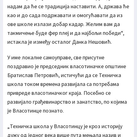
надам да ће се традиција наставити. А, држава ће
као и до сада подржавати и омогућавати да из
ове школе излази добар кадар. Желим вам да
такмичење буде фер плеј и да најбољи победи“,
истакла је између осталог Данка Нешовић.
У име локалне самоуправе, све присутне
поздравио је председник власотиначке општине
Братислав Петровић, истичући да се Техничка
школа током времена развијала са потребама
привреде власотиначког краја. Посебно се
развијало грађевинарство и занатство, по којима
је Власотинце познато.
„Техничка школа у Власотинцу је кроз историју
дужу од једног века више пута мењала назив и