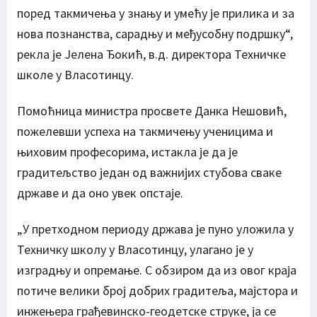
поред такмичења у знању и умећу је прилика и за
нова познанства, сарадњу и међусобну подршку“,
рекла је Јелена Ђокић, в.д. директора Техничке
школе у Власотинцу.
Помоћница министра просвете Данка Нешовић,
пожелевши успеха на такмичењу ученицима и
њиховим професорима, истакла је да је
градитељство један од важнијих стубова сваке
државе и да оно увек опстаје.
„У претходном периоду држава је пуно уложила у
Техничку школу у Власотинцу, улагано је у
изградњу и опремање. С обзиром да из овог краја
потиче велики број добрих градитеља, мајстора и
инжењера грађевинско-геодетске струке, ја се