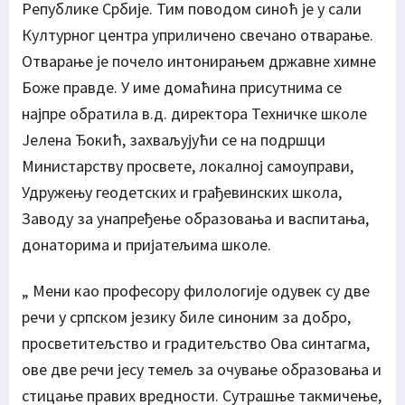
Републике Србије. Тим поводом синоћ је у сали
Културног центра уприличено свечано отварање.
Отварање је почело интонирањем државне химне
Боже правде. У име домаћина присутнима се
најпре обратила в.д. директора Техничке школе
Јелена Ђокић, захваљујући се на подршци
Министарству просвете, локалној самоуправи,
Удружењу геодетских и грађевинских школа,
Заводу за унапређење образовања и васпитања,
донаторима и пријатељима школе.
„ Мени као професору филологије одувек су две
речи у српском језику биле синоним за добро,
просветитељство и градитељство Ова синтагма,
ове две речи јесу темељ за очување образовања и
стицање правих вредности. Сутрашње такмичење,