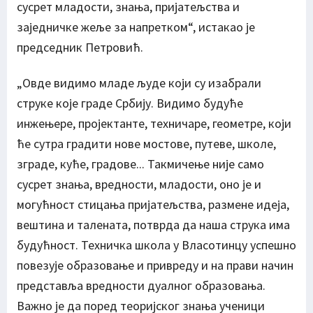
сусрет младости, знања, пријатељства и
заједничке жеље за напретком“, истакао је
председник Петровић.
„Овде видимо младе људе који су изабрали
струке које граде Србију. Видимо будуће
инжењере, пројектанте, техничаре, геометре, који
ће сутра градити нове мостове, путеве, школе,
зграде, куће, градове... Такмичење није само
сусрет знања, вредности, младости, оно је и
могућност стицања пријатељства, размене идеја,
вештина и талената, потврда да наша струка има
будућност. Техничка школа у Власотинцу успешно
повезује образовање и привреду и на прави начин
представља вредности дуалног образовања.
Важно је да поред теоријског знања ученици