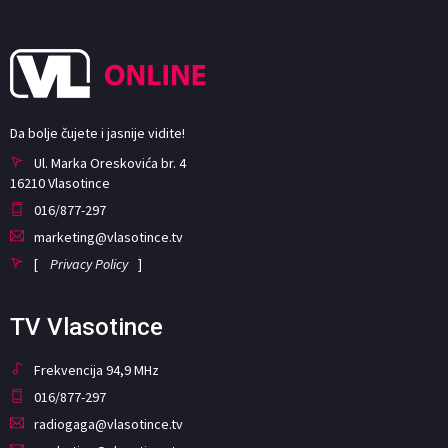
Da bolje čujete i jasnije vidite!
Ul. Marka Oreskovića br. 4
16210 Vlasotince
016/877-297
marketing@vlasotince.tv
[
Privacy Policy
]
TV Vlasotince
Frekvencija 94,9 MHz
016/877-297
radiogaga@vlasotince.tv