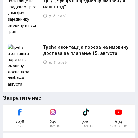
тргу: „Чувајмо заједничку имовину и
наш град“
7. 8. 2026
Трећа аконтација пореза на имовину
доспева за плаћање 15. августа
6. 8. 2026
Запратите нас
2078
840
500+
694
FANS
FOLLOWERS
FOLLOWERS
SUBSCRIBERS