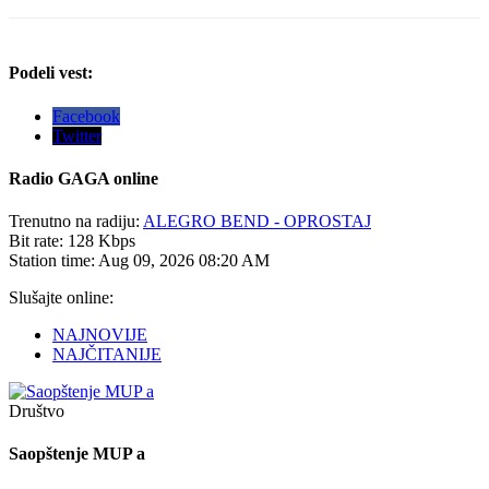
Podeli vest:
Facebook
Twitter
Radio
GAGA online
Trenutno na radiju:
ALEGRO BEND - OPROSTAJ
Bit rate:
128 Kbps
Station time:
Aug 09, 2026
08:20 AM
Slušajte online:
NAJNOVIJE
NAJČITANIJE
Društvo
Saopštenje MUP a