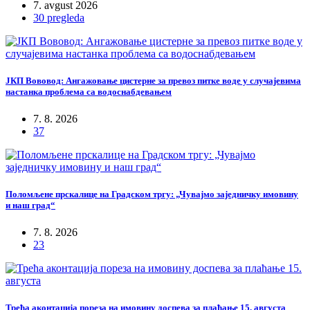
7. avgust 2026
30 pregleda
ЈКП Вововод: Ангажовање цистерне за превоз питке воде у случајевима
настанка проблема са водоснабдевањем
7. 8. 2026
37
Поломљене прскалице на Градском тргу: „Чувајмо заједничку имовину
и наш град“
7. 8. 2026
23
Трећа аконтација пореза на имовину доспева за плаћање 15. августа