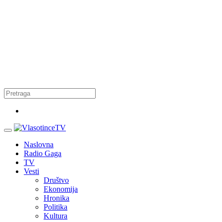
Naslovna
Radio Gaga
TV
Vesti
Društvo
Ekonomija
Hronika
Politika
Kultura