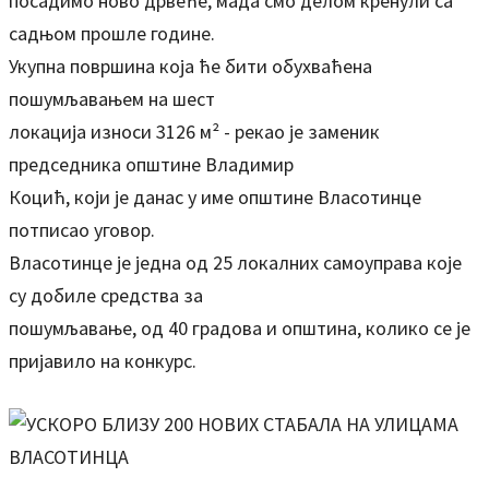
посадимо ново дрвеће, мада смо делом кренули са
садњом прошле године.
Укупна површина која ће бити обухваћена
пошумљавањем на шест
локација износи 3126 м² - рекао је заменик
председника општине Владимир
Коцић, који је данас у име општине Власотинце
потписао уговор.
Власотинце је једна од 25 локалних самоуправа које
су добиле средства за
пошумљавање, од 40 градова и општина, колико се је
пријавило на конкурс.