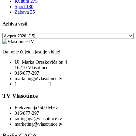
Kultura
275
Sport
180
Zabava
35
Arhiva
vesti
Da bolje čujete i jasnije vidite!
Ul. Marka Oreskovića br. 4
16210 Vlasotince
016/877-297
marketing@vlasotince.tv
[
Privacy Policy
]
TV Vlasotince
Frekvencija 94,9 MHz
016/877-297
radiogaga@vlasotince.tv
marketing@vlasotince.tv
Radio GAGA