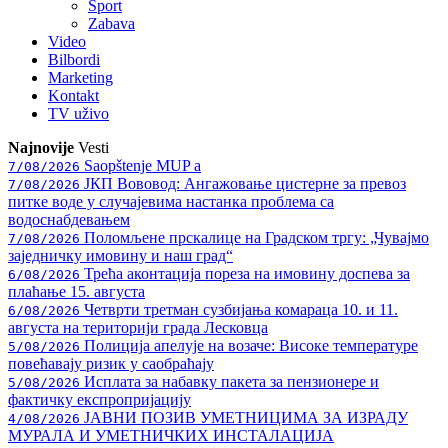
Sport
Zabava
Video
Bilbordi
Marketing
Kontakt
TV
uživo
Najnovije
Vesti
Saopštenje MUP a
7/08/2026
ЈКП Вововод: Ангажовање цистерне за превоз
7/08/2026
питке воде у случајевима настанка проблема са
водоснабдевањем
Поломљене прскалице на Градском тргу: „Чувајмо
7/08/2026
заједничку имовину и наш град“
Трећа аконтација пореза на имовину доспева за
6/08/2026
плаћање 15. августа
Четврти третман сузбијања комараца 10. и 11.
6/08/2026
августа на територији града Лесковца
Полиција апелује на возаче: Високе температуре
5/08/2026
повећавају ризик у саобраћају
Исплата за набавку пакета за пензионере и
5/08/2026
фактичку експропријацију
ЈАВНИ ПОЗИВ УМЕТНИЦИМА ЗА ИЗРАДУ
4/08/2026
МУРАЛА И УМЕТНИЧКИХ ИНСТАЛАЦИЈА