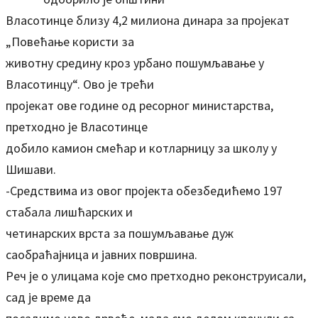
Власотинце близу 4,2 милиона динара за пројекат
„Повећање користи за
животну средину кроз урбано пошумљавање у
Власотинцу“. Ово је трећи
пројекат ове године од ресорног министарства,
претходно је Власотинце
добило камион смећар и котларницу за школу у
Шишави.
-Средствима из овог пројекта обезбедићемо 197
стабала лишћарских и
четинарских врста за пошумљавање дуж
саобраћајница и јавних површина.
Реч је о улицама које смо претходно реконструисали,
сад је време да