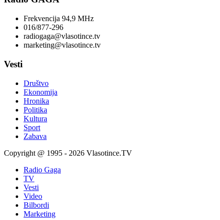
Frekvencija 94,9 MHz
016/877-296
radiogaga@vlasotince.tv
marketing@vlasotince.tv
Vesti
Društvo
Ekonomija
Hronika
Politika
Kultura
Sport
Zabava
Copyright @ 1995 - 2026 Vlasotince.TV
Radio Gaga
TV
Vesti
Video
Bilbordi
Marketing