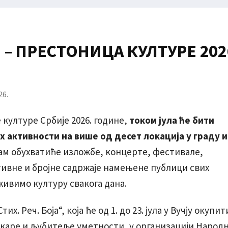
 – ПРЕСТОНИЦА КУЛТУРЕ 202
културе Србије 2026. године,
током јула ће бити
 активности на више од десет локација у граду и
рам обухватиће изложбе, концерте, фестивале,
ивне и бројне садржаје намењене публици свих
живимо културу свакога дана.
 Реч. Боја“, која ће од 1. до 23. јула у Вучју окупит
каре и љубитеље уметности, у организацији Народ