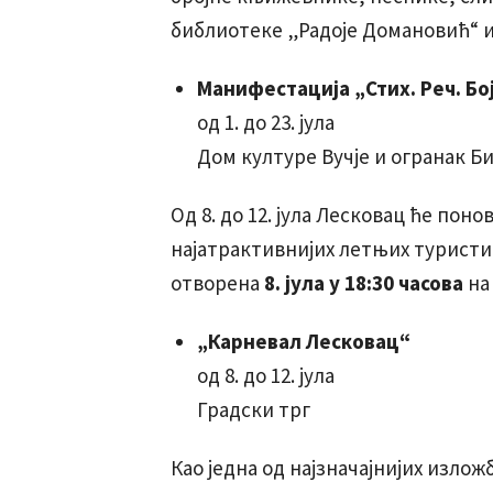
библиотеке „Радоје Домановић“ и
Манифестација „Стих. Реч. Бо
од 1. до 23. јула
Дом културе Вучје и огранак Б
Од 8. до 12. јула Лесковац ће пон
најатрактивнијих летњих туристи
отворена
8. јула у 18:30 часова
на
„Карневал Лесковац“
од 8. до 12. јула
Градски трг
Као једна од најзначајнијих излож