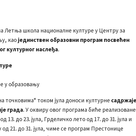
вана Летња школа националне културе у Центру за
њу, као
јединствен образовни програм посвећен
ог културног наслеђа
.
туре
е у образовању
а точковима“ током јула доноси културне
садржаје
је града
. У оквиру овог програма биће реализоване
13. до 23. јула, Грделичко лето од 17. до 31. јула и
од 21. до 31. јула, чиме се програм Престонице