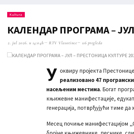
Kultura
КАЛЕНДАР ПРОГРАМА – ЈУЛ
2. jul 2026. u 14:04h
RTV Vlasotince
116 pregleda
У
оквиру пројекта Престонице 
реализовано 47 програмских
насељеним местима
. Богат прог
књижевне манифестације, едукат
генерација, потврђујући тиме да 
Месец почиње манифестацијом „Стих.
бројне књижевнике, песнике, сли