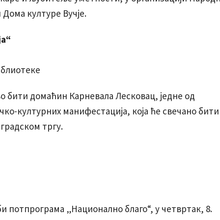
 Дома културе Вучје.
ја“
иблиотеке
ово бити домаћин Карневала Лесковац, једне од
чко-културних манифестација, која ће свечано бити
 градском тргу.
би потпрограма „Национално благо“, у четвртак, 8.