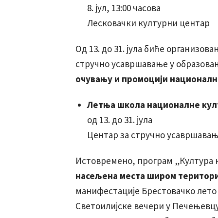
8. јул, 13:00 часова
Лесковачки културни центар
Од 13. до 31. јула биће организо
стручно усавршавање у образова
очувању и промоцији националн
Летња школа националне кул
од 13. до 31. јула
Центар за стручно усавршавањ
Истовремено, програм „Култура н
насељена места широм територи
манифестације Брестовачко лето од 
Светоилијске вечери у Печењевцу 