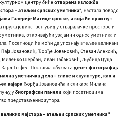
ом културном центру биће
отворена изложба
стора – атељеи српских уметника
“, настала повод
јања Галерије Матице српске,
а која ће први пут
а пружа јединствен увид у стваралачке просторе и
 уметника, откривајући узајамни однос уметника и
ела. Посетиоци ће моћи да упознају атељее великан
 Паја Јовановић, Ђорђе Јовановић, Стеван Алексић,
 Миленко Шербан, Иван Табаковић, Љубица Цуца
 Карл Тојфел. Поставка обухвата
десет фотографиј
нална уметничка дела – слике и скулптуре, као и
еа вајара
Ђорђа Јовановића и сликара Милана
пуњују
биографски панели
који посетиоцима
тво представљених аутора.
великих мајстора – атељеи српских уметника“