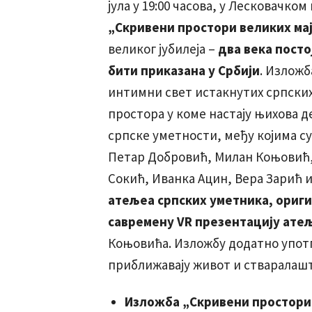
јула у 19:00 часова, у Лесковачк
„Скривени простори великих мај
великог јубилеја –
два века посто
бити приказана у Србији
. Изложб
интимни свет истакнутих српских
простора у коме настају њихова д
српске уметности, међу којима су
Петар Добровић, Милан Коњовић,
Сокић, Иванка Ацин, Вера Зарић и
атељеа српских уметника, ориги
савремену VR презентацију атељ
Коњовића. Изложбу додатно упот
приближавају живот и стваралаш
Изложба „Скривени простори 