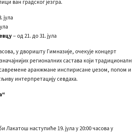
ици ван градског језгра.
. јула
јула
њевцу
– од 21. до 31. јула
часова, у дворишту Гимназије, очекује концерт
јзначајнијих регионалних састава који традиционалн
 савремене аранжмане инспирисане џезом, попом и
љиву интерпретацију севдаха.
а“
 Лакатош наступиће 19. јула у 20:00 часова у