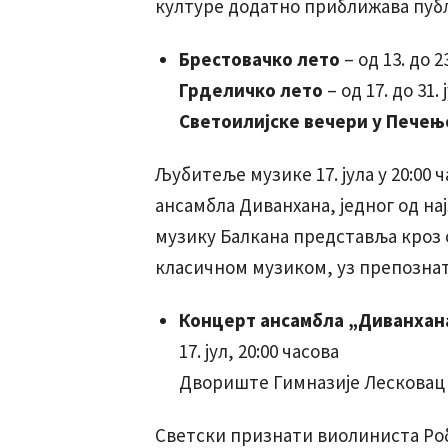
културе додатно приближава публ
Брестовачко лето
– од 13. до 23
Грделичко лето
– од 17. до 31. 
Светоилијске вечери у Пече
Љубитеље музике 17. јула у 20:00 
ансамбла Диванхана, једног од на
музику Балкана представља кроз
класичном музиком, уз препознат
Концерт ансамбла „Диванхан
17. јул, 20:00 часова
Двориште Гимназије Лесковац
Светски признати виолиниста Роби