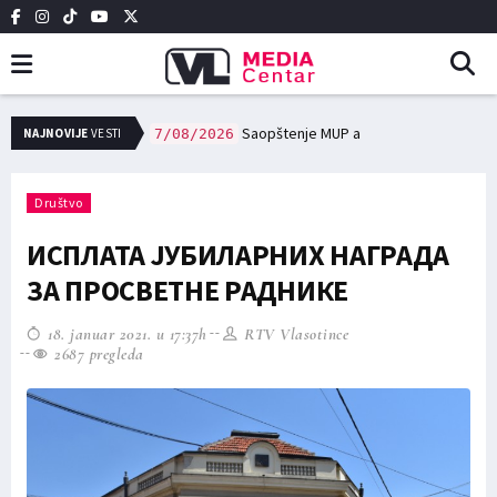
сне заједнице, и редовне трошкове у области образовања и културе исплаћено 12,7 милиона динара
Saopštenje MUP a
NAJNOVIJE
VESTI
7/08/2026
Društvo
ИСПЛАТА ЈУБИЛАРНИХ НАГРАДА
ЗА ПРОСВЕТНЕ РАДНИКЕ
18. januar 2021. u 17:37h
RTV Vlasotince
2687 pregleda