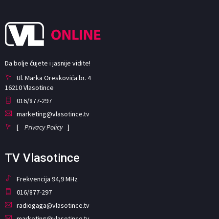
Da bolje čujete i jasnije vidite!
Ul. Marka Oreskovića br. 4
16210 Vlasotince
016/877-297
marketing@vlasotince.tv
[
Privacy Policy
]
TV Vlasotince
Frekvencija 94,9 MHz
016/877-297
radiogaga@vlasotince.tv
marketing@vlasotince.tv