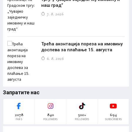
наш град“
7. 8. 2026
Трећа аконтација пореза на имовину
доспева за плаћање 15. августа
6. 8. 2026
Запратите нас
2078
840
500+
694
FANS
FOLLOWERS
FOLLOWERS
SUBSCRIBERS