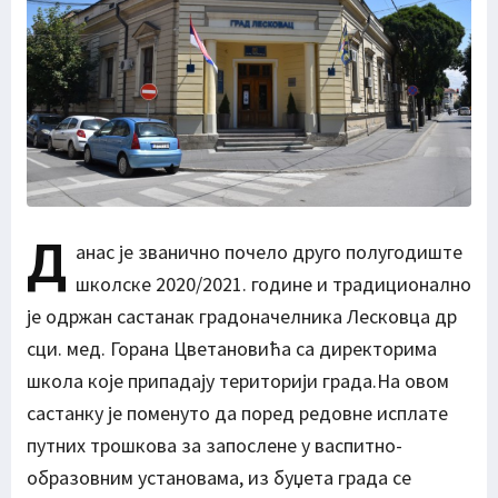
Д
анас је званично почело друго полугодиште
школске 2020/2021. године и традиционално
је одржан састанак градоначелника Лесковца др
сци. мед. Горана Цветановића са директорима
школа које припадају територији града.На овом
састанку је поменуто да поред редовне исплате
путних трошкова за запослене у васпитно-
образовним установама, из буџета града се