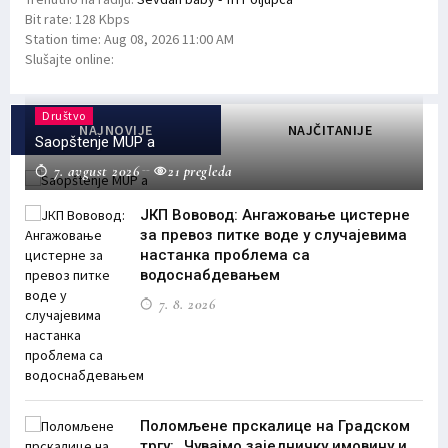
Bit rate:
128 Kbps
Station time:
Aug 08, 2026
11:00 AM
Slušajte online:
Društvo
NAJNOVIJE
NAJČITANIJE
Saopštenje MUP a
7. avgust 2026
21 pregleda
ЈКП Вововод: Ангажовање цистерне
за превоз питке воде у случајевима
настанка проблема са
водоснабдевањем
7. 8. 2026
Поломљене прскалице на Градском
тргу: „Чувајмо заједничку имовину и