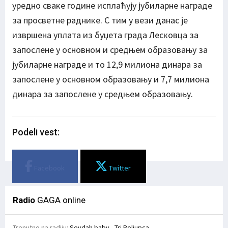
уредно сваке године исплаћују јубиларне награде
за просветне раднике. С тим у вези данас је
извршена уплата из буџета града Лесковца за
запослене у основном и средњем образовању за
јубиларне награде и то 12,9 милиона динара за
запослене у основном образовању и 7,7 милиона
динара за запослене у средњем образовању.
Podeli vest:
Facebook
Twitter
Radio
GAGA online
Trenutno na radiju:
Sevdah baby - Tri Poljupca