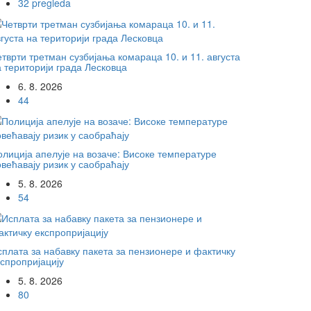
32 pregleda
тврти третман сузбијања комараца 10. и 11. августа
а територији града Лесковца
6. 8. 2026
44
олиција апелује на возаче: Високе температуре
већавају ризик у саобраћају
5. 8. 2026
54
сплата за набавку пакета за пензионере и фактичку
кспропријацију
5. 8. 2026
80