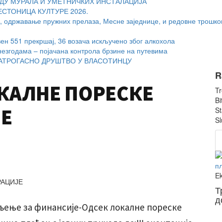
ДУ МУРАЛА И УМЕТНИЧКИХ ИНСТАЛАЦИЈА
ЕСТОНИЦА КУЛТУРЕ 2026.
, одржавање пружних прелаза, Месне заједнице, и редовне трошко
вен 551 прекршај, 36 возача искључено због алкохола
незгодама – појачана контрола брзине на путевима
ТРОГАСНО ДРУШТВО У ВЛАСОТИНЦУ
R
КАЛНЕ ПОРЕСКЕ
Tr
Bi
Е
St
Sl
E
Т
д
љење за финансије-Одсек локалне пореске