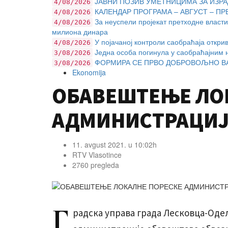
ЈАВНИ ПОЗИВ УМЕТНИЦИМА ЗА ИЗРА
4/08/2026
КАЛЕНДАР ПРОГРАМА – АВГУСТ – ПР
4/08/2026
За неуспели пројекат претходне власти
4/08/2026
милиона динара
У појачаној контроли саобраћаја откри
4/08/2026
Једна особа погинула у саобраћајним 
3/08/2026
ФОРМИРА СЕ ПРВО ДОБРОВОЉНО ВА
3/08/2026
Ekonomija
ОБАВЕШТЕЊЕ ЛО
АДМИНИСТРАЦИЈ
11. avgust 2021. u 10:02h
RTV Vlasotince
2760 pregleda
Г
радска управа града Лесковца-Оде