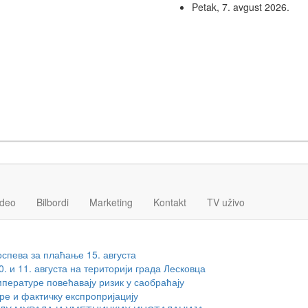
Petak, 7. avgust 2026.
ideo
Bilbordi
Marketing
Kontakt
TV
uživo
спева за плаћање 15. августа
 и 11. августа на територији града Лесковца
мпературе повећавају ризик у саобраћају
ре и фактичку експропријацију