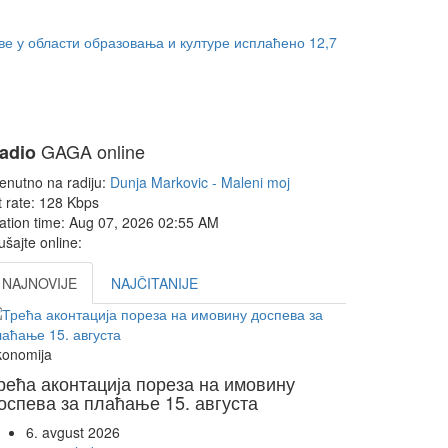
ве у области образовања и културе исплаћено 12,7
GAGA online
adio
enutno na radiju:
Dunja Markovic - Maleni moj
t rate:
128 Kbps
ation time:
Aug 07, 2026
02:55 AM
ušajte online:
NAJNOVIJE
NAJČITANIJE
konomija
рећа аконтација пореза на имовину
оспева за плаћање 15. августа
6. avgust 2026