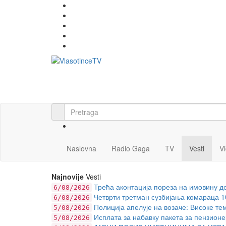
Naslovna
Radio Gaga
TV
Vesti
V
Najnovije
Vesti
Трећа аконтација пореза на имовину до
6/08/2026
Четврти третман сузбијања комараца 10.
6/08/2026
Полиција апелује на возаче: Високе те
5/08/2026
Исплата за набавку пакета за пензионе
5/08/2026