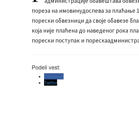
администрације обавештава обвезни
пореза на имовинудоспева за плаћање 16
порески обвезници да своје обавезе бла
која није плаћена до наведеног рока пла
порески поступак и порескаадминист
Podeli vest:
Facebook
Twitter