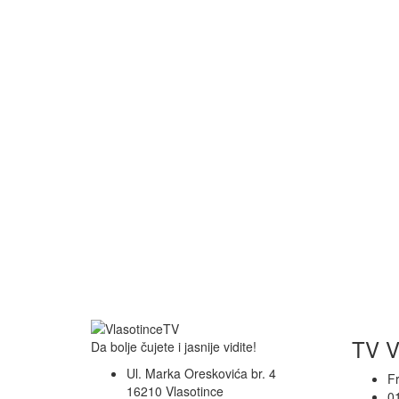
TV V
Da bolje čujete i jasnije vidite!
Ul. Marka Oreskovića br. 4
F
16210 Vlasotince
0