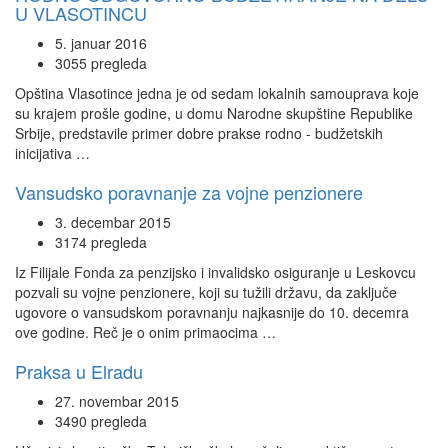
U VLASOTINCU
5. januar 2016
3055 pregleda
Opština Vlasotince jedna je od sedam lokalnih samouprava koje
su krajem prošle godine, u domu Narodne skupštine Republike
Srbije, predstavile primer dobre prakse rodno - budžetskih
inicijativa …
Vansudsko poravnanje za vojne penzionere
3. decembar 2015
3174 pregleda
Iz Filijale Fonda za penzijsko i invalidsko osiguranje u Leskovcu
pozvali su vojne penzionere, koji su tužili državu, da zaključe
ugovore o vansudskom poravnanju najkasnije do 10. decemra
ove godine. Reč je o onim primaocima …
Praksa u Elradu
27. novembar 2015
3490 pregleda