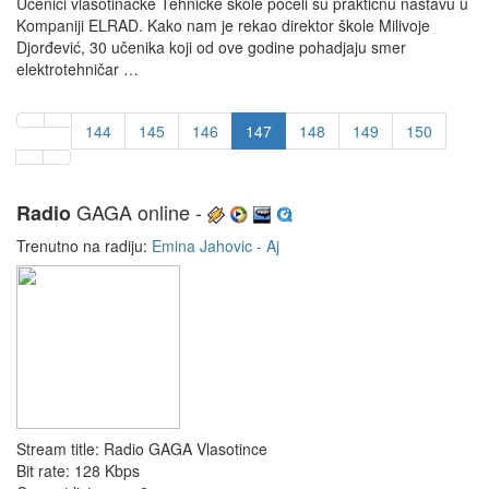
Učenici vlasotinačke Tehničke škole počeli su praktičnu nastavu u
Kompaniji ELRAD. Kako nam je rekao direktor škole Milivoje
Djorđević, 30 učenika koji od ove godine pohadjaju smer
elektrotehničar …
144
145
146
147
148
149
150
GAGA online -
Radio
Trenutno na radiju:
Emina Jahovic - Aj
Stream title:
Radio GAGA Vlasotince
Bit rate:
128 Kbps