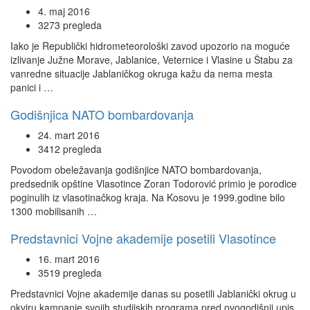
4. maj 2016
3273 pregleda
Iako je Republički hidrometeorološki zavod upozorio na moguće
izlivanje Južne Morave, Jablanice, Veternice i Vlasine u Štabu za
vanredne situacije Jablaničkog okruga kažu da nema mesta
panici i …
Godišnjica NATO bombardovanja
24. mart 2016
3412 pregleda
Povodom obeležavanja godišnjice NATO bombardovanja,
predsednik opštine Vlasotince Zoran Todorović primio je porodice
poginulih iz vlasotinačkog kraja. Na Kosovu je 1999.godine bilo
1300 mobilisanih …
Predstavnici Vojne akademije posetili Vlasotince
16. mart 2016
3519 pregleda
Predstavnici Vojne akademije danas su posetili Jablanički okrug u
okviru kampanje svojih studijskih programa pred ovogodišnji upis