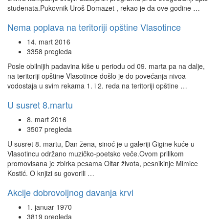
studenata.Pukovnik Uroš Domazet , rekao je da ove godine …
Nema poplava na teritoriji opštine Vlasotince
14. mart 2016
3358 pregleda
Posle obilnijih padavina kiše u periodu od 09. marta pa na dalje,
na teritoriji opštine Vlasotince došlo je do povećanja nivoa
vodostaja u svim rekama 1. i 2. reda na teritoriji opštine …
U susret 8.martu
8. mart 2016
3507 pregleda
U susret 8. martu, Dan žena, sinoć je u galeriji Gigine kuće u
Vlasotincu održano muzičko-poetsko veče.Ovom prilikom
promovisana je zbirka pesama Oltar života, pesnikinje Mimice
Kostić. O knjizi su govorili …
Akcije dobrovoljnog davanja krvi
1. januar 1970
3819 pregleda