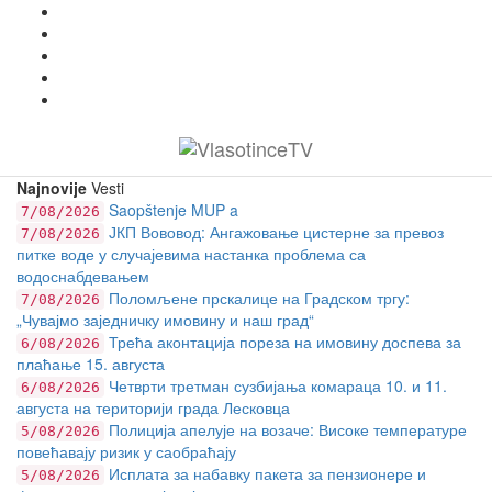
Najnovije
Vesti
Saopštenje MUP a
7/08/2026
ЈКП Вововод: Ангажовање цистерне за превоз
7/08/2026
питке воде у случајевима настанка проблема са
водоснабдевањем
Поломљене прскалице на Градском тргу:
7/08/2026
„Чувајмо заједничку имовину и наш град“
Трећа аконтација пореза на имовину доспева за
6/08/2026
плаћање 15. августа
Четврти третман сузбијања комараца 10. и 11.
6/08/2026
августа на територији града Лесковца
Полиција апелује на возаче: Високе температуре
5/08/2026
повећавају ризик у саобраћају
Исплата за набавку пакета за пензионере и
5/08/2026