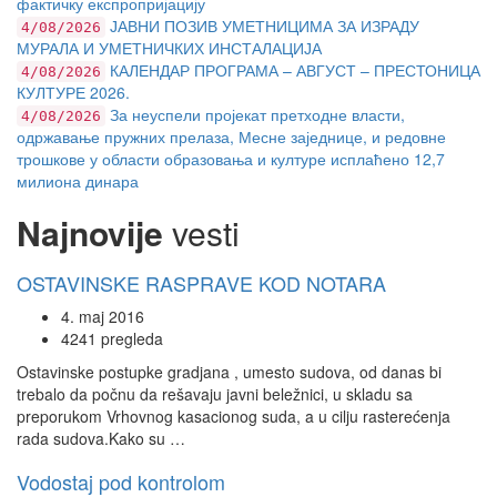
фактичку експропријацију
ЈАВНИ ПОЗИВ УМЕТНИЦИМА ЗА ИЗРАДУ
4/08/2026
МУРАЛА И УМЕТНИЧКИХ ИНСТАЛАЦИЈА
КАЛЕНДАР ПРОГРАМА – АВГУСТ – ПРЕСТОНИЦА
4/08/2026
КУЛТУРЕ 2026.
За неуспели пројекат претходне власти,
4/08/2026
одржавање пружних прелаза, Месне заједнице, и редовне
трошкове у области образовања и културе исплаћено 12,7
милиона динара
Najnovije
vesti
OSTAVINSKE RASPRAVE KOD NOTARA
4. maj 2016
4241 pregleda
Ostavinske postupke gradjana , umesto sudova, od danas bi
trebalo da počnu da rešavaju javni beležnici, u skladu sa
preporukom Vrhovnog kasacionog suda, a u cilju rasterećenja
rada sudova.Kako su …
Vodostaj pod kontrolom