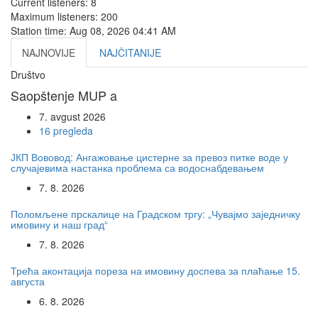
Current listeners:
8
Maximum listeners:
200
Station time:
Aug 08, 2026
04:41 AM
NAJNOVIJE
NAJČITANIJE
Društvo
Saopštenje MUP a
7. avgust 2026
16 pregleda
ЈКП Вововод: Ангажовање цистерне за превоз питке воде у
случајевима настанка проблема са водоснабдевањем
7. 8. 2026
Поломљене прскалице на Градском тргу: „Чувајмо заједничку
имовину и наш град“
7. 8. 2026
Трећа аконтација пореза на имовину доспева за плаћање 15.
августа
6. 8. 2026