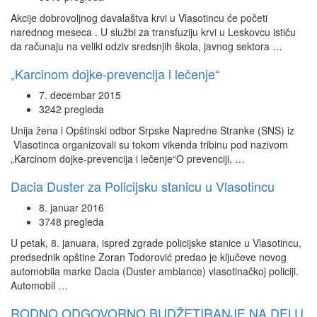
Akcije dobrovoljnog davalaštva krvi u Vlasotincu će početi
narednog meseca . U službi za transfuziju krvi u Leskovcu ističu
da računaju na veliki odziv sredsnjih škola, javnog sektora …
„Karcinom dojke-prevencija i lečenje“
7. decembar 2015
3242 pregleda
Unija žena i Opštinski odbor Srpske Napredne Stranke (SNS) iz
Vlasotinca organizovali su tokom vikenda tribinu pod nazivom
„Karcinom dojke-prevencija i lečenje“O prevenciji, …
Dacia Duster za Policijsku stanicu u Vlasotincu
8. januar 2016
3748 pregleda
U petak, 8. januara, ispred zgrade policijske stanice u Vlasotincu,
predsednik opštine Zoran Todorović predao je ključeve novog
automobila marke Dacia (Duster ambiance) vlasotinačkoj policiji.
Automobil …
RODNO ODGOVORNO BUDŽETIRANJE NA DELU