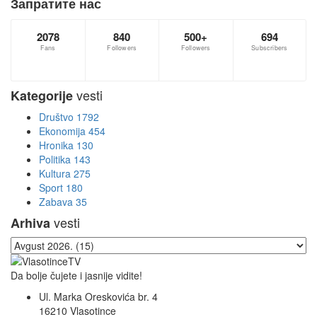
Запратите нас
2078
840
500+
694
Fans
Followers
Followers
Subscribers
vesti
Kategorije
Društvo
1792
Ekonomija
454
Hronika
130
Politika
143
Kultura
275
Sport
180
Zabava
35
vesti
Arhiva
Da bolje čujete i jasnije vidite!
Ul. Marka Oreskovića br. 4
16210 Vlasotince