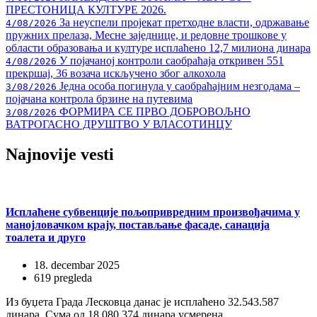
ПРЕСТОНИЦА КУЛТУРЕ 2026.
За неуспели пројекат претходне власти, одржавање
4/08/2026
пружних прелаза, Месне заједнице, и редовне трошкове у
области образовања и културе исплаћено 12,7 милиона динара
У појачаној контроли саобраћаја откривен 551
4/08/2026
прекршај, 36 возача искључено због алкохола
Једна особа погинула у саобраћајним незгодама –
3/08/2026
појачана контрола брзине на путевима
ФОРМИРА СЕ ПРВО ДОБРОВОЉНО
3/08/2026
ВАТРОГАСНО ДРУШТВО У ВЛАСОТИНЦУ
Najnovije
vesti
Исплаћене субвенције пољопривредним произвођачима у
манојловачком крају, постављање фасаде, санација
тоалета и друго
18. decembar 2025
619 pregleda
Из буџета Града Лесковца данас је исплаћено 32.543.587
динара. Сума од 18.080.374 динара усмерена …