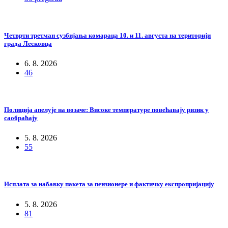
Четврти третман сузбијања комараца 10. и 11. августа на територији
града Лесковца
6. 8. 2026
46
Полиција апелује на возаче: Високе температуре повећавају ризик у
саобраћају
5. 8. 2026
55
Исплата за набавку пакета за пензионере и фактичку експропријацију
5. 8. 2026
81