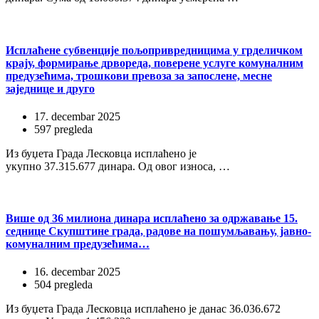
Исплаћене субвенције пољопривредницима у грделичком
крају, формирање дрвореда, поверене услуге комуналним
предузећима, трошкови превоза за запослене, месне
заједнице и друго
17. decembar 2025
597 pregleda
Из буџета Града Лесковца исплаћено је
укупно 37.315.677 динара. Од овог износа, …
Више од 36 милиона динара исплаћено за одржавање 15.
седнице Скупштине града, радове на пошумљавању, јавно-
комуналним предузећима…
16. decembar 2025
504 pregleda
Из буџета Града Лесковца исплаћено је данас 36.036.672