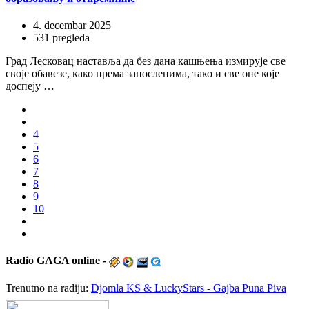
4. decembar 2025
531 pregleda
Град Лесковац наставља да без дана кашњења измирује све
своје обавезе, како према запосленима, тако и све оне које
доспеју …
4
5
6
7
8
9
10
Radio
GAGA online -
Trenutno na radiju:
Djomla KS & LuckyStars - Gajba Puna Piva