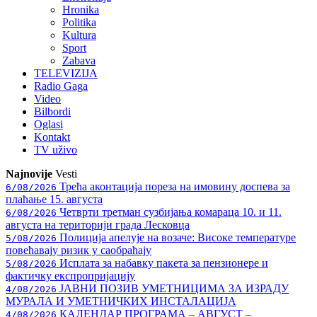
Hronika
Politika
Kultura
Sport
Zabava
TELEVIZIJA
Radio Gaga
Video
Bilbordi
Oglasi
Kontakt
TV
uživo
Najnovije
Vesti
Трећа аконтација пореза на имовину доспева за
6/08/2026
плаћање 15. августа
Четврти третман сузбијања комараца 10. и 11.
6/08/2026
августа на територији града Лесковца
Полиција апелује на возаче: Високе температуре
5/08/2026
повећавају ризик у саобраћају
Исплата за набавку пакета за пензионере и
5/08/2026
фактичку експропријацију
ЈАВНИ ПОЗИВ УМЕТНИЦИМА ЗА ИЗРАДУ
4/08/2026
МУРАЛА И УМЕТНИЧКИХ ИНСТАЛАЦИЈА
КАЛЕНДАР ПРОГРАМА – АВГУСТ –
4/08/2026