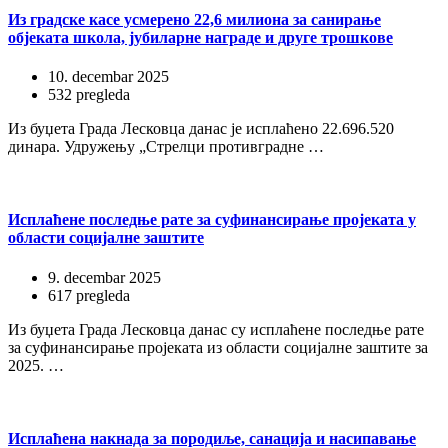
Из градске касе усмерено 22,6 милиона за санирање
објеката школа, јубиларне награде и друге трошкове
10. decembar 2025
532 pregleda
Из буџета Града Лесковца данас је исплаћено 22.696.520
динара. Удружењу „Стрелци противградне …
Исплаћене последње рате за суфинансирање пројеката у
области социјалне заштите
9. decembar 2025
617 pregleda
Из буџета Града Лесковца данас су исплаћене последње рате
за суфинансирање пројеката из области социјалне заштите за
2025. …
Исплаћена накнада за породиље, санација и насипавање