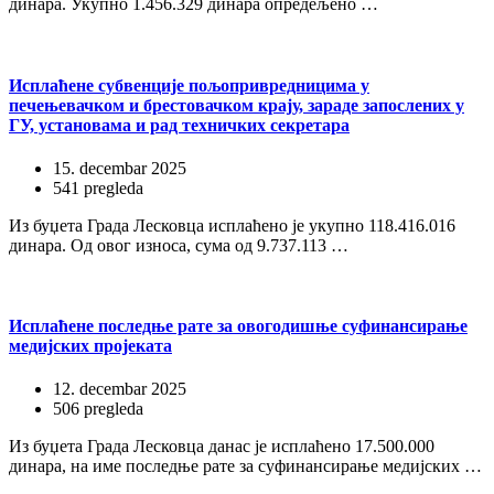
динара. Укупно 1.456.329 динара опредељено …
Исплаћене субвенције пољопривредницима у
печењевачком и брестовачком крају, зараде запослених у
ГУ, установама и рад техничких секретара
15. decembar 2025
541 pregleda
Из буџета Града Лесковца исплаћено је укупно 118.416.016
динара. Од овог износа, сума од 9.737.113 …
Исплаћене последње рате за овогодишње суфинансирање
медијских пројеката
12. decembar 2025
506 pregleda
Из буџета Града Лесковца данас је исплаћено 17.500.000
динара, на име последње рате за суфинансирање медијских …