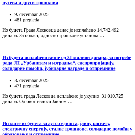
путева и други трошкови
9. decembar 2025
481 pregleda
Из буџета Града Лесковца данас је исплаћено 14.742.492
динара. За област, односно трошкове установа …
Из буџета исплаћено више од 31 милион динара, за потребе
рада ЈП „Урбанизам и изградња“, експропријацију,
солидарне помоћи, јубиларне награде и отпремнине
8. decembar 2025
471 pregleda
Из буџета града Лесковца исплаћено је укупно 31.010.725
динара. Од овог износа Јавном …
Исплате из буџета за ауто-седишта, јавну расвету,
електричну енергију, сталне трошкове, солидарне помоћи у
образовању и отпремнине