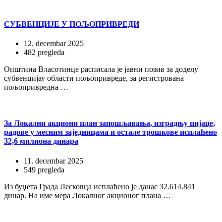
СУБВЕНЦИЈЕ У ПОЉОПРИВРЕДИ
12. decembar 2025
482 pregleda
Општина Власотинце расписала је јавни позив за доделу
субвенцијау области пољопривреде, за регистрована
пољопривредна …
За Локални акциони план запошљавања, изградњу пијаце,
радове у месним заједницама и остале трошкове исплаћено
32,6 милиона динара
11. decembar 2025
549 pregleda
Из буџета Града Лесковца исплаћено је данас 32.614.841
динар. На име мера Локалног акционог плана …