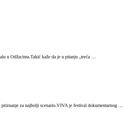
ivalu u Odžacima.Takić kaže da je u pitanju „treća …
o priznanje za najbolji scenario.VIVA je festival dokumentarnog …