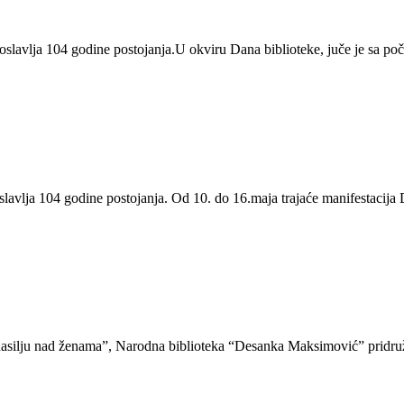
lavlja 104 godine postojanja.U okviru Dana biblioteke, juče je sa p
vlja 104 godine postojanja. Od 10. do 16.maja trajaće manifestacija D
asilju nad ženama”, Narodna biblioteka “Desanka Maksimović” pridru