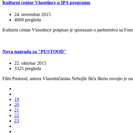
Kulturni centar Vlasotince u IPA programu
24. novembar 2015
4009 pregleda
Kulturni centar Vlasotince potpisao je sporazum o partnerstvu sa Fon
Nova nagrada za "PUSTOOD"
22. oktobar 2015
3325 pregleda
Film Pustood, autora Vlasotinčanina Nebojše Ilića Ilketa osvojio je
19
20
21
22
23