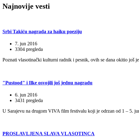
Najnovije
vesti
Srbi Takiću nagrada za haiku poeziju
7. jun 2016
3304 pregleda
Poznati vlasotinački kulturni radnik i pesnik, ovih se dana okitio jo
"Pustood" i Ilke osvojili još jednu nagradu
6. jun 2016
3431 pregleda
U Sarajevu na drugom VIVA film festivalu koji je odrzan od 1 – 5. ju
PROSLAVLJENA SLAVA VLASOTINCA