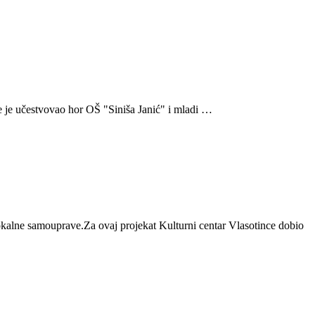
 je učestvovao hor OŠ "Siniša Janić" i mladi …
lokalne samouprave.Za ovaj projekat Kulturni centar Vlasotince dobio