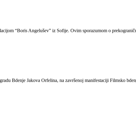
dacijom “Boris Angelušev” iz Sofije. Ovim sporazumom o prekograničnoj
 nagradu Bdenje Jakova Orfelina, na završenoj manifestaciji Filmsko b