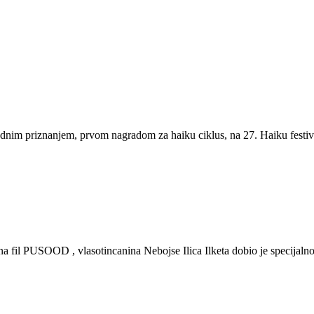
š jednim priznanjem, prvom nagradom za haiku ciklus, na 27. Haiku fest
na fil PUSOOD , vlasotincanina Nebojse Ilica Ilketa dobio je specijaln