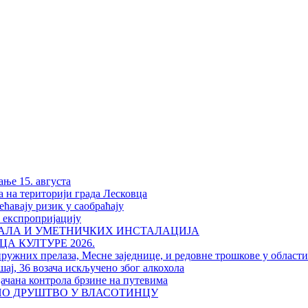
ање 15. августа
а на територији града Лесковца
ћавају ризик у саобраћају
у експропријацију
РАЛА И УМЕТНИЧКИХ ИНСТАЛАЦИЈА
А КУЛТУРЕ 2026.
пружних прелаза, Месне заједнице, и редовне трошкове у област
шај, 36 возача искључено због алкохола
јачана контрола брзине на путевима
НО ДРУШТВО У ВЛАСОТИНЦУ