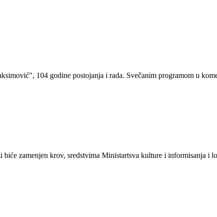
aksimović", 104 godine postojanja i rada. Svečanim programom u kome
 biće zamenjen krov, sredstvima Ministartsva kulture i informisanja i 