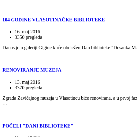
104 GODINE VLASOTINAČKE BIBLIOTEKE
16. maj 2016
3350 pregleda
Danas je u galeriji Gigine kuće obeležen Dan biblioteke "Desanka M
RENOVIRANJE MUZEJA
13. maj 2016
3370 pregleda
Zgrada Zavičajnog muzeja u Vlasotincu biće renovirana, a u prvoj fazi
…
POČELI "DANI BIBLIOTEKE"