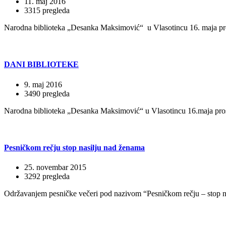
11. maj 2016
3315 pregleda
Narodna biblioteka „Desanka Maksimović“ u Vlasotincu 16. maja pros
DANI BIBLIOTEKE
9. maj 2016
3490 pregleda
Narodna biblioteka „Desanka Maksimović“ u Vlasotincu 16.maja prosla
Pesničkom rečju stop nasilju nad ženama
25. novembar 2015
3292 pregleda
Održavanjem pesničke večeri pod nazivom “Pesničkom rečju – stop n