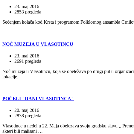
23. maj 2016
2853 pregleda
Sečenjem kolača kod Krsta i programom Folklornog ansambla Crnilović,
NOĆ MUZEJA U VLASOTINCU
23. maj 2016
2691 pregleda
Noć muzeja u Vlasotincu, koja se obeležava po drugi put u organizaciji
lokacije.
POČELI "DANI VLASOTINCA"
20. maj 2016
2838 pregleda
Vlasotince u nedelju 22. Maja obelezava svoju gradsku slavu ,, Preno
akteri bili malisani …