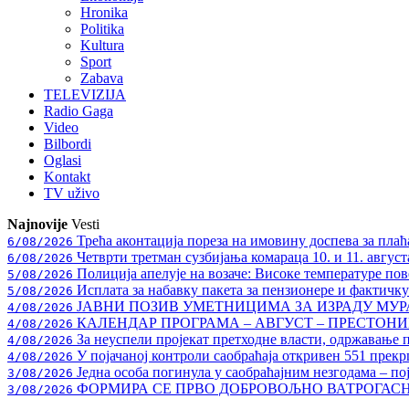
Hronika
Politika
Kultura
Sport
Zabava
TELEVIZIJA
Radio Gaga
Video
Bilbordi
Oglasi
Kontakt
TV
uživo
Najnovije
Vesti
Трећа аконтација пореза на имовину доспева за плаћ
6/08/2026
Четврти третман сузбијања комараца 10. и 11. август
6/08/2026
Полиција апелује на возаче: Високе температуре пове
5/08/2026
Исплата за набавку пакета за пензионере и фактичк
5/08/2026
ЈАВНИ ПОЗИВ УМЕТНИЦИМА ЗА ИЗРАДУ МУ
4/08/2026
КАЛЕНДАР ПРОГРАМА – АВГУСТ – ПРЕСТОНИЦ
4/08/2026
За неуспели пројекат претходне власти, одржавање 
4/08/2026
У појачаној контроли саобраћаја откривен 551 прекр
4/08/2026
Једна особа погинула у саобраћајним незгодама – по
3/08/2026
ФОРМИРА СЕ ПРВО ДОБРОВОЉНО ВАТРОГАС
3/08/2026