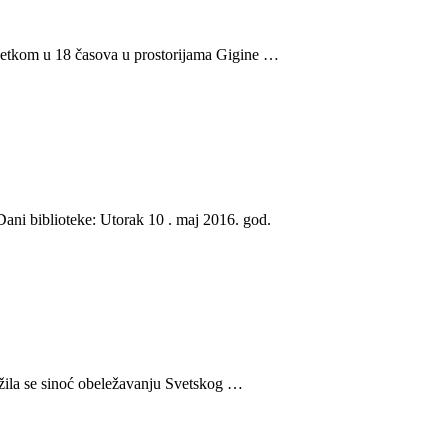
očetkom u 18 časova u prostorijama Gigine …
ani biblioteke: Utorak 10 . maj 2016. god.
žila se sinoć obeležavanju Svetskog …