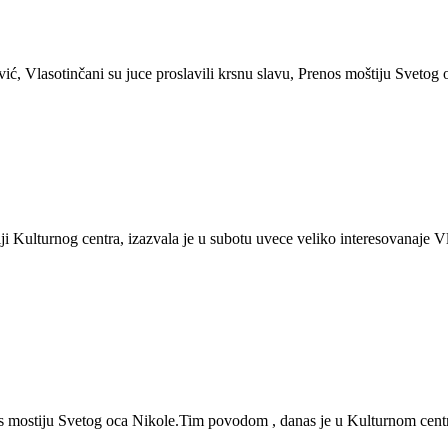
 Vlasotinčani su juce proslavili krsnu slavu, Prenos moštiju Svetog o
 Kulturnog centra, izazvala je u subotu uvece veliko interesovanaje Vlas
s mostiju Svetog oca Nikole.Tim povodom , danas je u Kulturnom centru 