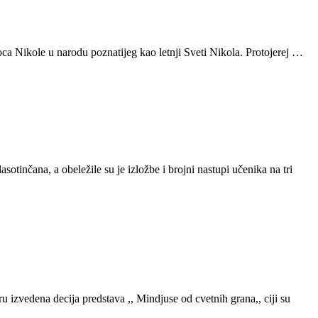
ca Nikole u narodu poznatijeg kao letnji Sveti Nikola. Protojerej …
otinčana, a obeležile su je izložbe i brojni nastupi učenika na tri
izvedena decija predstava ,, Mindjuse od cvetnih grana,, ciji su