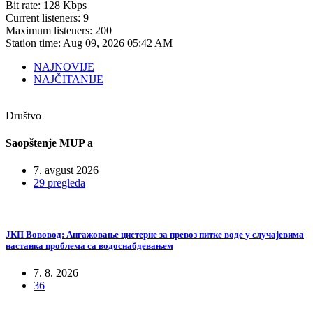
Bit rate:
128 Kbps
Current listeners:
9
Maximum listeners:
200
Station time:
Aug 09, 2026
05:42 AM
NAJNOVIJE
NAJČITANIJE
Društvo
Saopštenje MUP a
7. avgust 2026
29 pregleda
ЈКП Вововод: Ангажовање цистерне за превоз питке воде у случајевима
настанка проблема са водоснабдевањем
7. 8. 2026
36