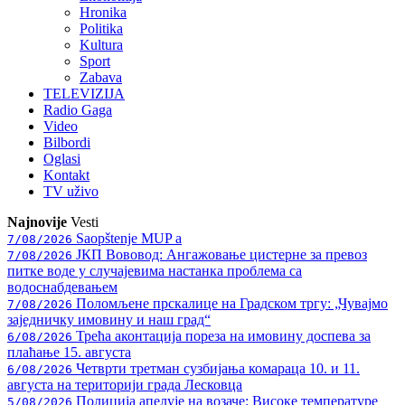
Hronika
Politika
Kultura
Sport
Zabava
TELEVIZIJA
Radio Gaga
Video
Bilbordi
Oglasi
Kontakt
TV
uživo
Najnovije
Vesti
Saopštenje MUP a
7/08/2026
ЈКП Вововод: Ангажовање цистерне за превоз
7/08/2026
питке воде у случајевима настанка проблема са
водоснабдевањем
Поломљене прскалице на Градском тргу: „Чувајмо
7/08/2026
заједничку имовину и наш град“
Трећа аконтација пореза на имовину доспева за
6/08/2026
плаћање 15. августа
Четврти третман сузбијања комараца 10. и 11.
6/08/2026
августа на територији града Лесковца
Полиција апелује на возаче: Високе температуре
5/08/2026