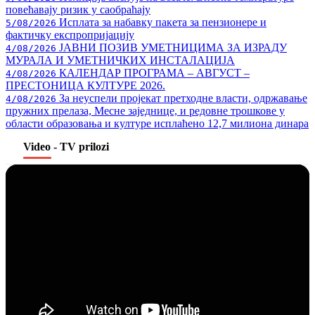
повећавају ризик у саобраћају
Исплата за набавку пакета за пензионере и
5/08/2026
фактичку експропријацију
ЈАВНИ ПОЗИВ УМЕТНИЦИМА ЗА ИЗРАДУ
4/08/2026
МУРАЛА И УМЕТНИЧКИХ ИНСТАЛАЦИЈА
КАЛЕНДАР ПРОГРАМА – АВГУСТ –
4/08/2026
ПРЕСТОНИЦА КУЛТУРЕ 2026.
За неуспели пројекат претходне власти, одржавање
4/08/2026
пружних прелаза, Месне заједнице, и редовне трошкове у
области образовања и културе исплаћено 12,7 милиона динара
Video
- TV prilozi