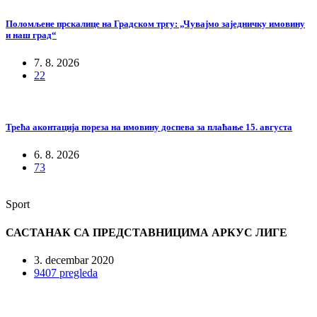
Поломљене прскалице на Градском тргу: „Чувајмо заједничку имовину
и наш град“
7. 8. 2026
22
Трећа аконтација пореза на имовину доспева за плаћање 15. августа
6. 8. 2026
73
Sport
САСТАНАК СА ПРЕДСТАВНИЦИМА АРКУС ЛИГЕ
3. decembar 2020
9407 pregleda