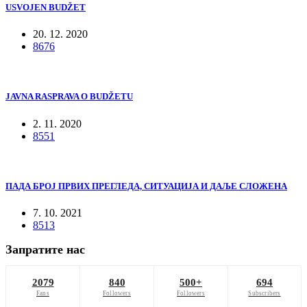
USVOJEN BUDŽET
20. 12. 2020
8676
JAVNA RASPRAVA O BUDŽETU
2. 11. 2020
8551
ПАДА БРОЈ ПРВИХ ПРЕГЛЕДА, СИТУАЦИЈА И ДАЉЕ СЛОЖЕНА
7. 10. 2021
8513
Запратите нас
2079
840
500+
694
Fans
Followers
Followers
Subscribers