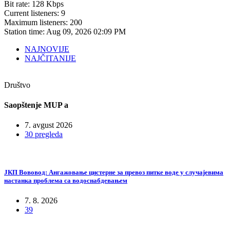
Bit rate:
128 Kbps
Current listeners:
9
Maximum listeners:
200
Station time:
Aug 09, 2026
02:09 PM
NAJNOVIJE
NAJČITANIJE
Društvo
Saopštenje MUP a
7. avgust 2026
30 pregleda
ЈКП Вововод: Ангажовање цистерне за превоз питке воде у случајевима
настанка проблема са водоснабдевањем
7. 8. 2026
39