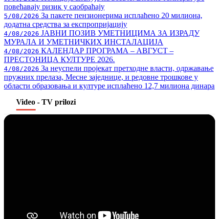
повећавају ризик у саобраћају
За пакете пензионерима исплаћено 20 милиона,
5/08/2026
додатна средства за експропријацију
ЈАВНИ ПОЗИВ УМЕТНИЦИМА ЗА ИЗРАДУ
4/08/2026
МУРАЛА И УМЕТНИЧКИХ ИНСТАЛАЦИЈА
КАЛЕНДАР ПРОГРАМА – АВГУСТ –
4/08/2026
ПРЕСТОНИЦА КУЛТУРЕ 2026.
За неуспели пројекат претходне власти, одржавање
4/08/2026
пружних прелаза, Месне заједнице, и редовне трошкове у
области образовања и културе исплаћено 12,7 милиона динара
Video
- TV prilozi