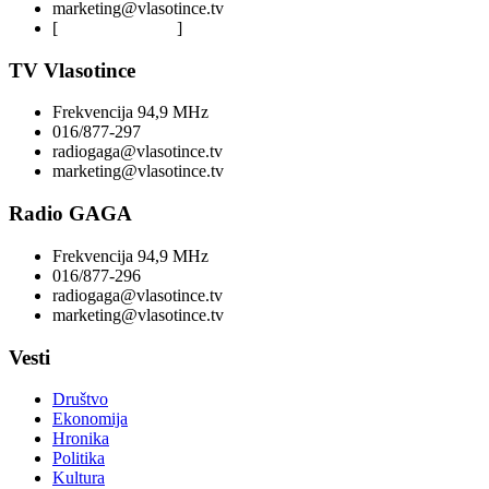
marketing@vlasotince.tv
[
Privacy Policy
]
TV Vlasotince
Frekvencija 94,9 MHz
016/877-297
radiogaga@vlasotince.tv
marketing@vlasotince.tv
Radio GAGA
Frekvencija 94,9 MHz
016/877-296
radiogaga@vlasotince.tv
marketing@vlasotince.tv
Vesti
Društvo
Ekonomija
Hronika
Politika
Kultura