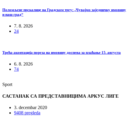
Поломљене прскалице на Градском тргу: „Чувајмо заједничку имовину
и наш град“
7. 8. 2026
24
Трећа аконтација пореза на имовину доспева за плаћање 15. августа
6. 8. 2026
74
Sport
САСТАНАК СА ПРЕДСТАВНИЦИМА АРКУС ЛИГЕ
3. decembar 2020
9408 pregleda