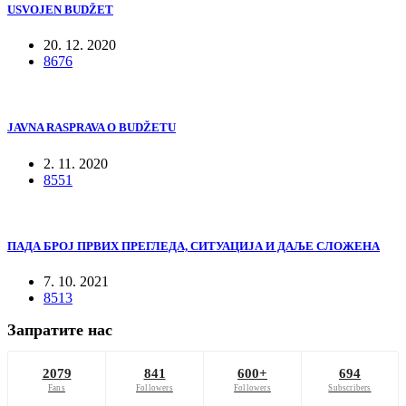
USVOJEN BUDŽET
20. 12. 2020
8676
JAVNA RASPRAVA O BUDŽETU
2. 11. 2020
8551
ПАДА БРОЈ ПРВИХ ПРЕГЛЕДА, СИТУАЦИЈА И ДАЉЕ СЛОЖЕНА
7. 10. 2021
8513
Запратите нас
2079
841
600+
694
Fans
Followers
Followers
Subscribers