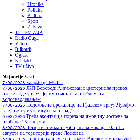
Hronika
Politika
Kultura
Sport
Zabava
TELEVIZIJA
Radio Gaga
Video
Bilbordi
Oglasi
Kontakt
TV
uživo
Najnovije
Vesti
Saopštenje MUP a
7/08/2026
ЈКП Вововод: Ангажовање цистерне за превоз
7/08/2026
питке воде у случајевима настанка проблема са
водоснабдевањем
Поломљене прскалице на Градском тргу: „Чувајмо
7/08/2026
заједничку имовину и наш град“
Трећа аконтација пореза на имовину доспева за
6/08/2026
плаћање 15. августа
Четврти третман сузбијања комараца 10. и 11.
6/08/2026
августа на територији града Лесковца
Полиција апелује на возаче: Високе температуре
5/08/2026