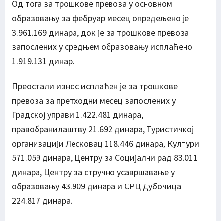
Од тога за трошкове превоза у основном
образовању за фебруар месец опредељено је
3.961.169 динара, док је за трошкове превоза
запослених у средњем образовању исплаћено
1.919.131 динар.
Преостали износ исплаћен је за трошкове
превоза за претходни месец запослених у
Градској управи 1.422.481 динара,
правобранилаштву 21.692 динара, Туристичкој
организацији Лесковац 118.446 динара, Култури
571.059 динара, Центру за Социјални рад 83.011
динара, Центру за стручно усавршавање у
образовању 43.909 динара и СРЦ Дубочица
224.817 динара.