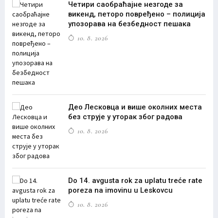
Четири саобраћајне незгоде за
викенд, петоро повређено – полиција
упозорава на безбедност пешака
10. 8. 2026
Део Лесковца и више околних места
без струје у уторак због радова
10. 8. 2026
Do 14. avgusta rok za uplatu treće rate
poreza na imovinu u Leskovcu
10. 8. 2026