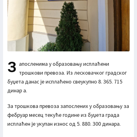
З
апосленима у образовању исплаћени
трошкови превоза. Из лесковачког градског
буџета данас је исплаћено свеукупно 8. 365. 715
динар а.
За трошкова превоза запослених у образовању за
фебруар месец текуће године из буџета града
исплаћен је укупан износ од 5. 880. 300 динара.