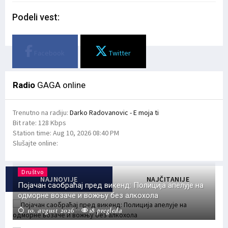
Podeli vest:
Facebook
Twitter
Radio
GAGA online
Trenutno na radiju:
Darko Radovanovic - E moja ti
Bit rate:
128 Kbps
Station time:
Aug 10, 2026
08:40 PM
Slušajte online:
Društvo
NAJNOVIJE
NAJČITANIJE
Појачан саобраћај пред викенд: Полиција апелује на
одморне возаче и вожњу без алкохола
10. avgust 2026
18 pregleda