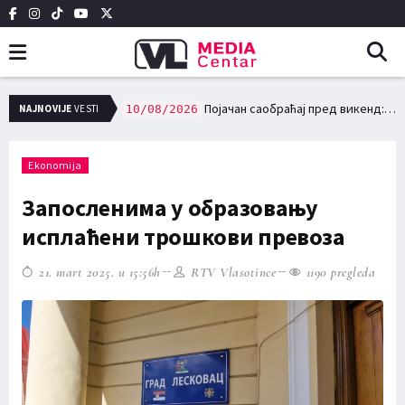
ке температуре повећавају ризик у саобраћају
Појачан саобраћај пред викенд: Полиција апелује на одморне возаче и вожњу без алкохола
NAJNOVIJE
VESTI
10/08/2026
Ekonomija
Запосленима у образовању
исплаћени трошкови превоза
21. mart 2025. u 15:56h
RTV Vlasotince
1190 pregleda