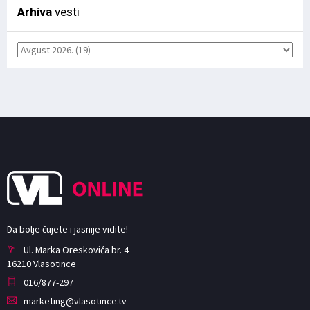
Arhiva
vesti
Da bolje čujete i jasnije vidite!
Ul. Marka Oreskovića br. 4
16210 Vlasotince
016/877-297
marketing@vlasotince.tv