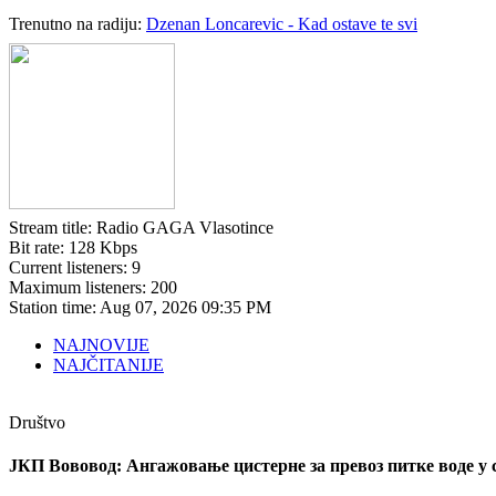
Trenutno na radiju:
Dzenan Loncarevic - Kad ostave te svi
Stream title:
Radio GAGA Vlasotince
Bit rate:
128 Kbps
Current listeners:
9
Maximum listeners:
200
Station time:
Aug 07, 2026
09:35 PM
NAJNOVIJE
NAJČITANIJE
Društvo
ЈКП Вововод: Ангажовање цистерне за превоз питке воде у