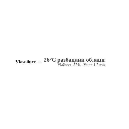
26°C разбацани облаци
Vlasotince
Vlažnost: 57% · Vetar: 1.7 m/s