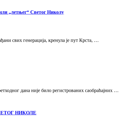
вили „летњег“ Светог Николу
рађани свих генерација, кренула је пут Крста, …
ретходног дана није било регистрованих саобраћајних …
ВЕТОГ НИКОЛЕ