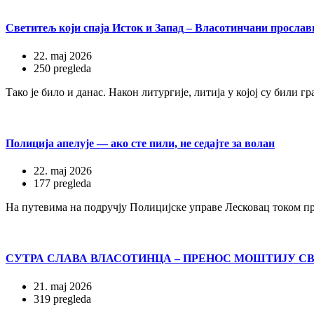
Светитељ који спаја Исток и Запад – Власотинчани просла
22. maj 2026
250 pregleda
Тако је било и данас. Након литургије, литија у којој су били г
Полиција апелује — ако сте пили, не седајте за волан
22. maj 2026
177 pregleda
На путевима на подручју Полицијске управе Лесковац током п
СУТРА СЛАВА ВЛАСОТИНЦА – ПРЕНОС МОШТИЈУ С
21. maj 2026
319 pregleda