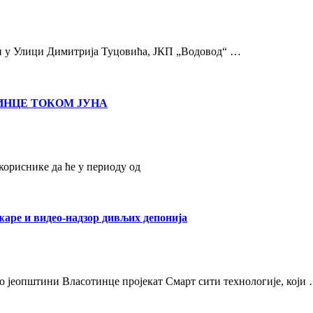
жи у Улици Димитрија Туцовића, ЈКП „Водовод“ …
ИНЦЕ ТОКОМ ЈУНА
ориснике да ће у периоду од
жаре и видео-надзор дивљих депонија
о јеопштини Власотинце пројекат Смарт сити технологије, који