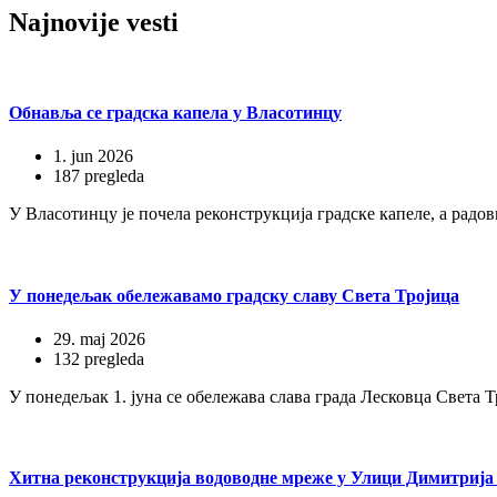
Najnovije
vesti
Обнавља се градска капела у Власотинцу
1. jun 2026
187 pregleda
У Власотинцу је почела реконструкција градске капеле, а радови
У понедељак обележавамо градску славу Света Тројица
29. maj 2026
132 pregleda
У понедељак 1. јуна се обележава слава града Лесковца Света 
Хитна реконструкција водоводне мреже у Улици Димитрија