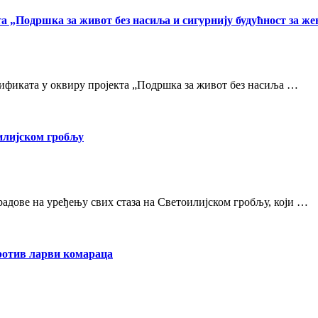
та „Подршка за живот без насиља и сигурнију будућност за ж
ртификата у оквиру пројекта „Подршка за живот без насиља …
илијском гробљу
радове на уређењу свих стаза на Светоилијском гробљу, који …
отив ларви комараца