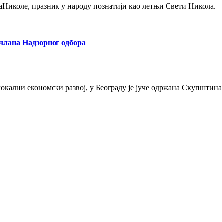
цаНиколе, празник у народу познатији као летњи Свети Никола.
члана Надзорног одбора
окални економски развој, у Београду је јуче одржана Скупштин