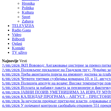
Hronika
Politika
Kultura
Sport
Zabava
TELEVIZIJA
Radio Gaga
Video
Bilbordi
Oglasi
Kontakt
TV
uživo
Najnovije
Vesti
ЈКП Вововод: Ангажовање цистерне за превоз питке
7/08/2026
Поломљене прскалице на Градском тргу: „Чувајмо за
7/08/2026
Трећа аконтација пореза на имовину доспева за плаћ
6/08/2026
Четврти третман сузбијања комараца 10. и 11. август
6/08/2026
Полиција апелује на возаче: Високе температуре пове
5/08/2026
Исплата за набавку пакета за пензионере и фактичк
5/08/2026
ЈАВНИ ПОЗИВ УМЕТНИЦИМА ЗА ИЗРАДУ МУ
4/08/2026
КАЛЕНДАР ПРОГРАМА – АВГУСТ – ПРЕСТОНИЦ
4/08/2026
За неуспели пројекат претходне власти, одржавање 
4/08/2026
У појачаној контроли саобраћаја откривен 551 прекр
4/08/2026