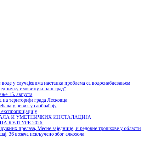
 воде у случајевима настанка проблема са водоснабдевањем
једничку имовину и наш град“
ање 15. августа
а на територији града Лесковца
ћавају ризик у саобраћају
у експропријацију
РАЛА И УМЕТНИЧКИХ ИНСТАЛАЦИЈА
А КУЛТУРЕ 2026.
пружних прелаза, Месне заједнице, и редовне трошкове у област
шај, 36 возача искључено због алкохола