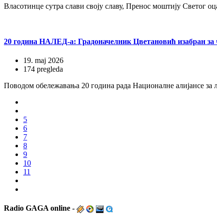
Власотинце сутра слави своју славу, Пренос моштију Светог о
20 година НАЛЕД-а: Градоначелник Цветановић изабран за 
19. maj 2026
174 pregleda
Поводом обележавања 20 година рада Националне алијансе за л
5
6
7
8
9
10
11
Radio
GAGA online -