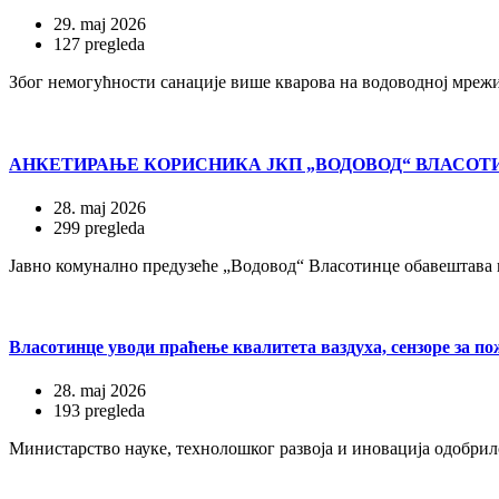
29. maj 2026
127 pregleda
Због немогућности санације више кварова на водоводној мре
АНКЕТИРАЊЕ КОРИСНИКА ЈКП „ВОДОВОД“ ВЛАСОТ
28. maj 2026
299 pregleda
Јавно комунално предузеће „Водовод“ Власотинце обавештава к
Власотинце уводи праћење квалитета ваздуха, сензоре за по
28. maj 2026
193 pregleda
Министарство науке, технолошког развоја и иновација одобрил