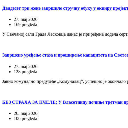
Двадесет три жене завршиле стручну обуку у оквиру пројек
27. maj 2026
169 pregleda
У Свечаној сали Града Лесковца данас је приређена додела се
Завршено уређење стаза и проширење капацитета на Свето
27. maj 2026
128 pregleda
Јавно комунално предузеће „Комуналац“, успешно је окончало 
БЕЗ СТРАХА ЗА ПЧЕЛЕ: У Власотинцу почиње третман пр
26. maj 2026
106 pregleda