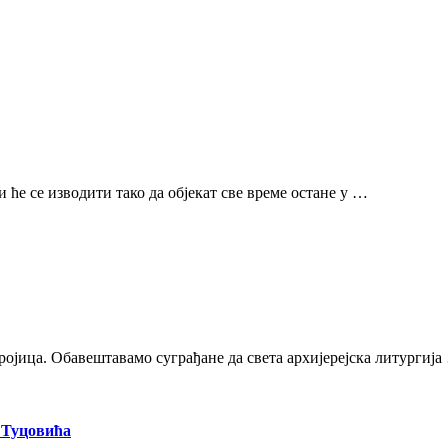
 ће се изводити тако да објекат све време остане у …
Тројица. Обавештавамо суграђане да света архијерејска литургија
 Туцовића