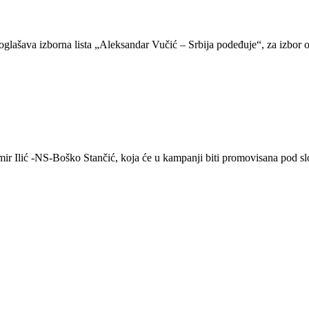
roglašava izborna lista „Aleksandar Vučić – Srbija podeđuje“, za izbo
imir Ilić -NS-Boško Stančić, koja će u kampanji biti promovisana pod