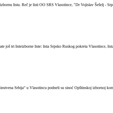
 izbornu listu. Reč je listi OO SRS Vlasotince, "Dr Vojislav Šešelj - S
te još tri listeizborne liste: lista Srpsko Ruskog pokreta Vlasotince, 
 Jedinstvena Srbija“ u Vlasotincu podneli su sinoć Opštinskoj izbornoj k