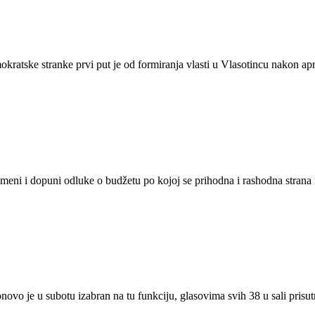
okratske stranke prvi put je od formiranja vlasti u Vlasotincu nakon ap
zmeni i dopuni odluke o budžetu po kojoj se prihodna i rashodna stra
novo je u subotu izabran na tu funkciju, glasovima svih 38 u sali pri