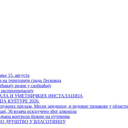
ање 15. августа
а на територији града Лесковца
ћавају ризик у саобраћају
у експропријацију
РАЛА И УМЕТНИЧКИХ ИНСТАЛАЦИЈА
А КУЛТУРЕ 2026.
пружних прелаза, Месне заједнице, и редовне трошкове у област
шај, 36 возача искључено због алкохола
јачана контрола брзине на путевима
НО ДРУШТВО У ВЛАСОТИНЦУ