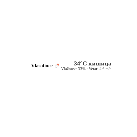
34°C кишица
Vlasotince
Vlažnost: 33% · Vetar: 4.6 m/s