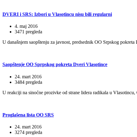
DVERI i SRS: Izbori u Vlasotincu nisu bili regularni
4. maj 2016
3471 pregleda
U današnjem saopštenju za javnost, predsednik OO Srpskog pokreta Dv
Saopštenje OO Sprpskog pokreta Dveri Vlasotince
24. mart 2016
3484 pregleda
U reakciji na sinoćne prozivke od strane lidera radikala u Vlasotin
Proglašena lista OO SRS
24. mart 2016
3274 pregleda