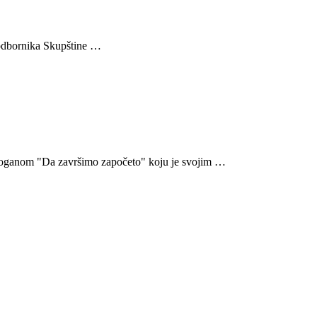
r odbornika Skupštine …
 sloganom "Da završimo započeto" koju je svojim …