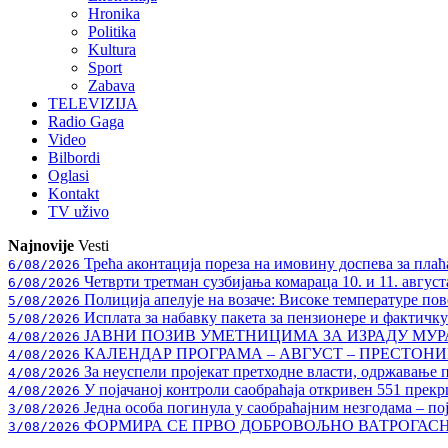
Hronika
Politika
Kultura
Sport
Zabava
TELEVIZIJA
Radio Gaga
Video
Bilbordi
Oglasi
Kontakt
TV
uživo
Najnovije
Vesti
Трећа аконтација пореза на имовину доспева за плаћ
6/08/2026
Четврти третман сузбијања комараца 10. и 11. август
6/08/2026
Полиција апелује на возаче: Високе температуре пове
5/08/2026
Исплата за набавку пакета за пензионере и фактичк
5/08/2026
ЈАВНИ ПОЗИВ УМЕТНИЦИМА ЗА ИЗРАДУ МУ
4/08/2026
КАЛЕНДАР ПРОГРАМА – АВГУСТ – ПРЕСТОНИЦ
4/08/2026
За неуспели пројекат претходне власти, одржавање 
4/08/2026
У појачаној контроли саобраћаја откривен 551 прекр
4/08/2026
Једна особа погинула у саобраћајним незгодама – по
3/08/2026
ФОРМИРА СЕ ПРВО ДОБРОВОЉНО ВАТРОГАС
3/08/2026