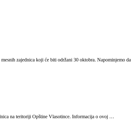
te mesnih zajednica koji će biti održani 30 oktobra. Napominjemo da
nica na teritoriji Opštine Vlasotince. Informacija o ovoj …