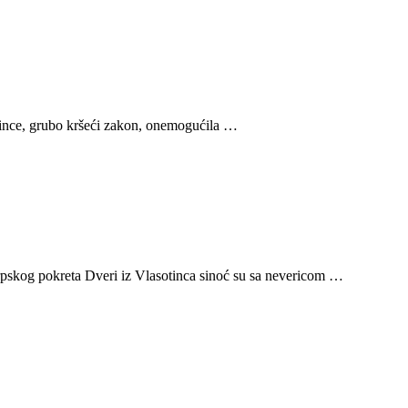
tince, grubo kršeći zakon, onemogućila …
Srpskog pokreta Dveri iz Vlasotinca sinoć su sa nevericom …