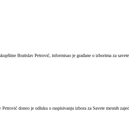
skupštine Bratislav Petrović, informisao je građane o izborima za save
 Petrović doneo je odluku o raspisivanju izbora za Savete mesnih zajed