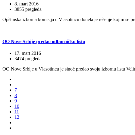
8. mart 2016
3855 pregleda
Opštinska izborna komisija u Vlasotincu donela je rešenje kojim se p
OO Nove Srbije predao odborničku listu
17. mart 2016
3474 pregleda
OO Nove Srbije u Vlasotincu je sinoć predao svoju izbornu listu Vel
7
8
9
10
11
12