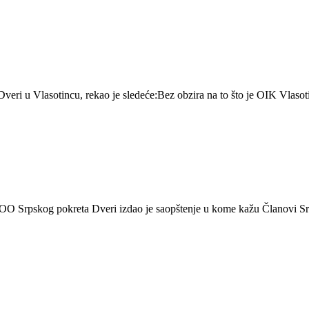
eri u Vlasotincu, rekao je sledeće:Bez obzira na to što je OIK Vlaso
cu, OO Srpskog pokreta Dveri izdao je saopštenje u kome kažu Članovi 