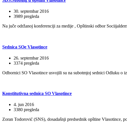
SDS:Mobing u opštini Vlasotince
30. septembar 2016
3989 pregleda
Na juče održanoj konferenciji za medije , Opštinski odbor Sociijaldem
Sednica SOe Vlasotince
26. septembar 2016
3374 pregleda
Odbornici SO Vlasotince usvojili su na subotmjoj sednici Odluku o i
Konstitutivna sednica SO Vlasotince
4. jun 2016
3380 pregleda
Zoran Todorović (SNS), dosadašnji predsednik opštine Vlasotince, po