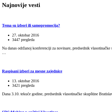
Najnovije
vesti
Tema su izbori ili samopromocija?
27. oktobar 2016
3447 pregleda
Na danas održanoj konferenciji za novinare, predsednik vlasotinačke 
…
Raspisani izbori za mesne zajednice
13. oktobar 2016
3421 pregleda
Dana 3.10. tekuće godine, predsednik vlasotinačke skupštine Bratislav