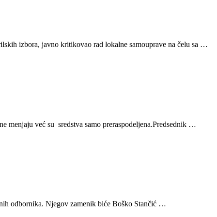
rilskih izbora, javno kritikovao rad lokalne samouprave na čelu sa …
na ne menjaju već su sredstva samo preraspodeljena.Predsednik …
sutnih odbornika. Njegov zamenik biće Boško Stančić …