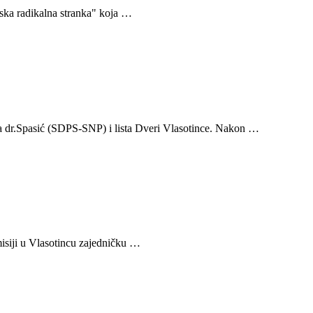
rpska radikalna stranka" koja …
lista dr.Spasić (SDPS-SNP) i lista Dveri Vlasotince. Nakon …
omisiji u Vlasotincu zajedničku …