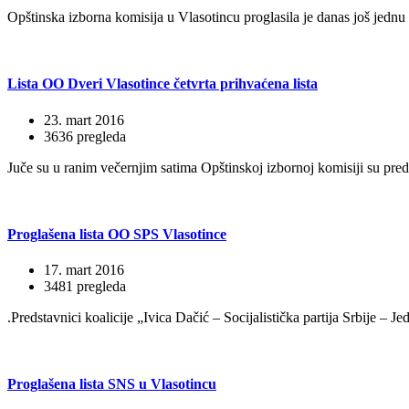
Opštinska izborna komisija u Vlasotincu proglasila je danas još jednu
Lista OO Dveri Vlasotince četvrta prihvaćena lista
23. mart 2016
3636 pregleda
Juče su u ranim večernjim satima Opštinskoj izbornoj komisiji su preda
Proglašena lista OO SPS Vlasotince
17. mart 2016
3481 pregleda
.Predstavnici koalicije „Ivica Dačić – Socijalistička partija Srbije –
Proglašena lista SNS u Vlasotincu