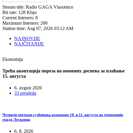
Stream title:
Radio GAGA Vlasotince
Bit rate:
128 Kbps
Current listeners:
8
Maximum listeners:
200
Station time:
Aug 07, 2026
03:12 AM
NAJNOVIJE
NAJČITANIJE
Ekonomija
Трећа аконтација пореза на имовину доспева за плаћање
15. августа
6. avgust 2026
33 pregleda
Четврти третман сузбијања комараца 10. и 11. августа на територији
града Лесковца
6. 8. 2026