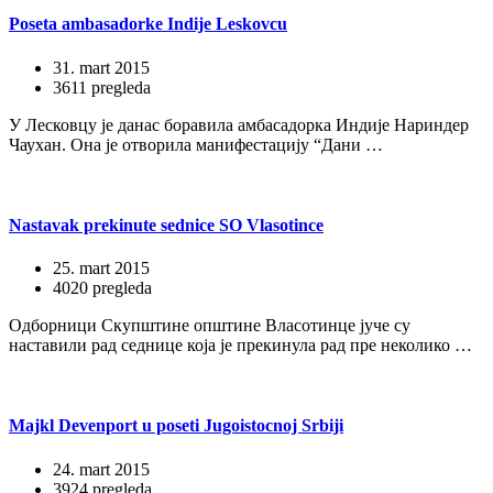
Poseta ambasadorke Indije Leskovcu
31. mart 2015
3611 pregleda
У Лесковцу је данас боравила амбасадорка Индије Нариндер
Чаухан. Она је отворила манифестацију “Дани …
Nastavak prekinute sednice SO Vlasotince
25. mart 2015
4020 pregleda
Одборници Скупштине општине Власотинце јуче су
наставили рад седнице која је прекинула рад пре неколико …
Majkl Devenport u poseti Jugoistocnoj Srbiji
24. mart 2015
3924 pregleda