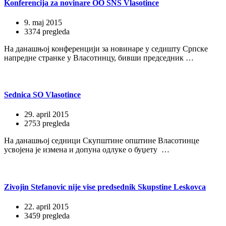
Konferencija za novinare OO SNS Vlasotince
9. maj 2015
3374 pregleda
На данашњој конференцији за новинаре у седишту Српске
напредне странке у Власотинцу, бивши председник …
Sednica SO Vlasotince
29. april 2015
2753 pregleda
На данашњој седници Скупштине општине Власотинце
усвојена је измена и допуна одлуке о буџету …
Zivojin Stefanovic nije vise predsednik Skupstine Leskovca
22. april 2015
3459 pregleda