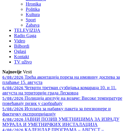
Hronika
Politika
Kultura
Sport
Zabava
TELEVIZIJA
Radio Gaga
Video
Bilbordi
Oglasi
Kontakt
TV
uživo
Najnovije
Vesti
Трећа аконтација пореза на имовину доспева за
6/08/2026
плаћање 15. августа
Четврти третман сузбијања комараца 10. и 11.
6/08/2026
августа на територији града Лесковца
Полиција апелује на возаче: Високе температуре
5/08/2026
повећавају ризик у саобраћају
Исплата за набавку пакета за пензионере и
5/08/2026
фактичку експропријацију
ЈАВНИ ПОЗИВ УМЕТНИЦИМА ЗА ИЗРАДУ
4/08/2026
МУРАЛА И УМЕТНИЧКИХ ИНСТАЛАЦИЈА
КАЛЕНДАР ПРОГРАМА – АВГУСТ –
4/08/2026