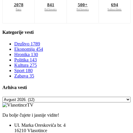
2078
841
500+
694
Fans
Followers
Followers
Subscribers
Kategorije
vesti
Društvo
1789
Ekonomija
454
Hronika
130
Politika
143
Kultura
275
Sport
180
Zabava
35
Arhiva
vesti
Da bolje čujete i jasnije vidite!
Ul. Marka Oreskovića br. 4
16210 Vlasotince