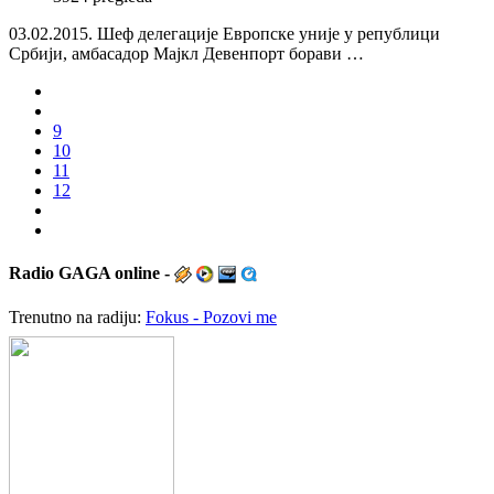
03.02.2015. Шеф делегације Европске уније у републици
Србији, амбасадор Мајкл Девенпорт борави …
9
10
11
12
Radio
GAGA online -
Trenutno na radiju:
Fokus - Pozovi me