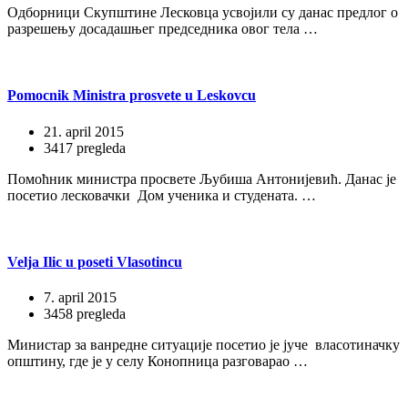
Одборници Скупштине Лесковца усвојили су данас предлог о
разрешењу досадашњег председника овог тела …
Pomocnik Ministra prosvete u Leskovcu
21. april 2015
3417 pregleda
Помоћник министра просвете Љубиша Антонијевић. Данас је
посетио лесковачки Дом ученика и студената. …
Velja Ilic u poseti Vlasotincu
7. april 2015
3458 pregleda
Министар за ванредне ситуације посетио је јуче власотиначку
општину, где је у селу Конопница разговарао …