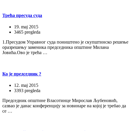
Трећа пресуда суда
19. maj 2015
3465 pregleda
1.Пресудом Управног суда поништено је скупштинско решење
оразрешењу заменика председника општине Милана
Јовића.Ово је трећа …
Ко је председник ?
12. maj 2015
3393 pregleda
Председник општине Власотинце Мирослав Љубеновић,
сазвао је данас конференцију за новинаре на којој је требао да
се …