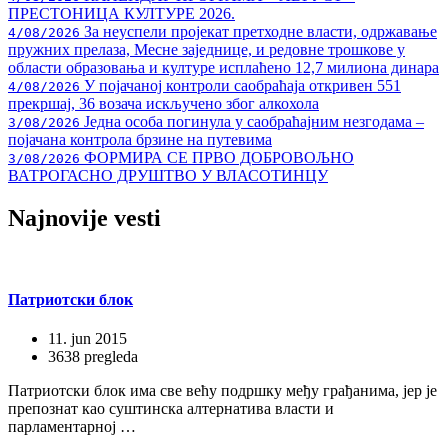
ПРЕСТОНИЦА КУЛТУРЕ 2026.
За неуспели пројекат претходне власти, одржавање
4/08/2026
пружних прелаза, Месне заједнице, и редовне трошкове у
области образовања и културе исплаћено 12,7 милиона динара
У појачаној контроли саобраћаја откривен 551
4/08/2026
прекршај, 36 возача искључено због алкохола
Једна особа погинула у саобраћајним незгодама –
3/08/2026
појачана контрола брзине на путевима
ФОРМИРА СЕ ПРВО ДОБРОВОЉНО
3/08/2026
ВАТРОГАСНО ДРУШТВО У ВЛАСОТИНЦУ
Najnovije
vesti
Патриотски блок
11. jun 2015
3638 pregleda
Патриотски блок има све већу подршку међу грађанима, јер је
препознат као суштинска алтернатива власти и
парламентарној …