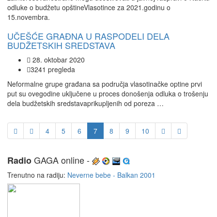
odluke o budžetu opštineVlasotince za 2021.godinu o
15.novembra.
UČEŠĆE GRAĐNA U RASPODELI DELA
BUDŽETSKIH SREDSTAVA
28. oktobar 2020
3241 pregleda
Neformalne grupe građana sa područja vlasotinačke optine prvi
put su ovegodine uključene u proces donošenja odluka o trošenju
dela budžetskih sredstavaprikupljenih od poreza …
4
5
6
7
8
9
10
GAGA online -
Radio
Trenutno na radiju:
Neverne bebe - Balkan 2001