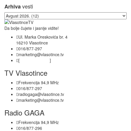
vesti
Arhiva
Da bolje čujete i jasnije vidite!
Ul. Marka Oreskovića br. 4
16210 Vlasotince
016/877-297
marketing@vlasotince.tv
[
Privacy Policy
]
TV Vlasotince
Frekvencija 94,9 MHz
016/877-297
radiogaga@vlasotince.tv
marketing@vlasotince.tv
Radio GAGA
Frekvencija 94,9 MHz
016/877-296