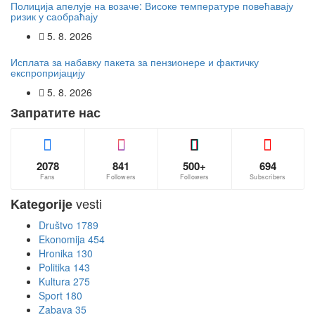
Полиција апелује на возаче: Високе температуре повећавају
ризик у саобраћају
5. 8. 2026
Исплата за набавку пакета за пензионере и фактичку
експропријацију
5. 8. 2026
Запратите нас
2078
841
500+
694
Fans
Followers
Followers
Subscribers
vesti
Kategorije
Društvo
1789
Ekonomija
454
Hronika
130
Politika
143
Kultura
275
Sport
180
Zabava
35