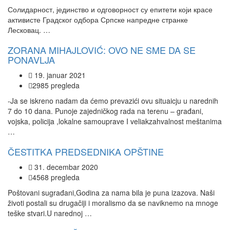
Солидарност, јединство и одговорност су епитети који красе
активисте Градског одбора Српске напредне странке
Лесковац. …
ZORANA MIHAJLOVIĆ: OVO NE SME DA SE
PONAVLJA
19. januar 2021
2985 pregleda
-Ja se iskreno nadam da ćemo prevazići ovu situaicju u narednih
7 do 10 dana. Punoje zajedničkog rada na terenu – građani,
vojska, policija ,lokalne samouprave I veliakzahvalnost meštanima
…
ČESTITKA PREDSEDNIKA OPŠTINE
31. decembar 2020
4568 pregleda
Poštovani sugrađani,Godina za nama bila je puna izazova. Naši
životi postali su drugačiji i moralismo da se naviknemo na mnoge
teške stvari.U narednoj …