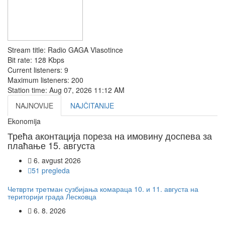
Stream title:
Radio GAGA Vlasotince
Bit rate:
128 Kbps
Current listeners:
9
Maximum listeners:
200
Station time:
Aug 07, 2026
11:12 AM
NAJNOVIJE
NAJČITANIJE
Ekonomija
Трећа аконтација пореза на имовину доспева за
плаћање 15. августа
6. avgust 2026
51 pregleda
Четврти третман сузбијања комараца 10. и 11. августа на
територији града Лесковца
6. 8. 2026