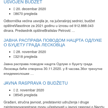
USVOJEN BUDŽET
20. decembar 2020
8670 pregleda
Odbornička većina usvojila je, na jučerašnjoj sednici, budžet
opštineVlasotince za 2021.godinu u iznosu od 912.888.043
dinara. Predsednik opštineBratislav Petrović …
ЈАВНА РАСПРАВА ПОВОДОМ НАЦРТА ОДЛУКЕ
О БУЏЕТУ ГРАДА ЛЕСКОВЦА
28. novembar 2020
3218 pregleda
Јавна расправа поводом нацрта Одлуке о буџету града
Лесковца биће отворена 30.11.2020. у 8 часова.Због тренутне
епидемиолошке …
JAVNA RASPRAVA O BUDŽETU
2. novembar 2020
8545 pregleda
Građani, stručna javnost, predstavnici udruženja i druge
zainteresovanestrane mogu učestvovati u javnoj raspravi o Nacrtu