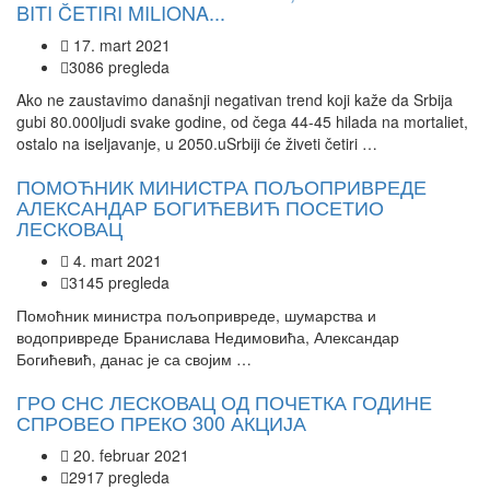
BITI ČETIRI MILIONA...
17. mart 2021
3086 pregleda
Ako ne zaustavimo današnji negativan trend koji kaže da Srbija
gubi 80.000ljudi svake godine, od čega 44-45 hilada na mortaliet,
ostalo na iseljavanje, u 2050.uSrbiji će živeti četiri …
ПОМОЋНИК МИНИСТРА ПОЉОПРИВРЕДЕ
АЛЕКСАНДАР БОГИЋЕВИЋ ПОСЕТИО
ЛЕСКОВАЦ
4. mart 2021
3145 pregleda
Помоћник министра пољопривреде, шумарства и
водопривреде Бранислава Недимовића, Александар
Богићевић, данас је са својим …
ГРО СНС ЛЕСКОВАЦ ОД ПОЧЕТКА ГОДИНЕ
СПРОВЕО ПРЕКО 300 АКЦИЈА
20. februar 2021
2917 pregleda