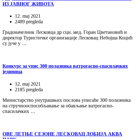
ИЗ ЈАВНОГ ЖИВОТА
12. maj 2021
2489 pregleda
Градоначелник Лесковца др сци. мед. Горан Цветановић и
директор Туристичке организације Лесковац Небојша Коцић
су јуче у …
Конкурс за упис 300 полазника ватрогасно-спасилачких
јединица
12. maj 2021
2185 pregleda
Министарство унутрашњих послова уписаће 300 полазника
на стручнооспособљавање за обављање ватрогасно-
спасилачких …
ОВЕ ЛЕТЊЕ СЕЗОНЕ ЛЕСКОВАЦ ДОБИЈА АКВА