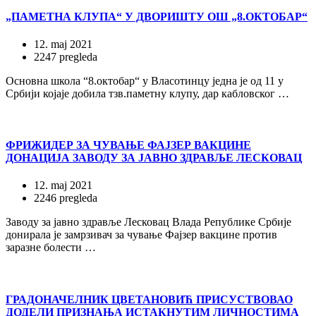
„ПАМЕТНА КЛУПА“ У ДВОРИШТУ ОШ „8.ОКТОБАР“
12. maj 2021
2247 pregleda
Основна школа “8.октобар“ у Власотинцу једна је од 11 у
Србији којаје добила тзв.паметну клупу, дар кабловског …
ФРИЖИДЕР ЗА ЧУВАЊЕ ФАЈЗЕР ВАКЦИНЕ
ДОНАЦИЈА ЗАВОДУ ЗА ЈАВНО ЗДРАВЉЕ ЛЕСКОВАЦ
12. maj 2021
2246 pregleda
Заводу за јавно здравље Лесковац Влада Републике Србије
донирала је замрзивач за чување Фајзер вакцине против
заразне болести …
ГРАДОНАЧЕЛНИК ЦВЕТАНОВИЋ ПРИСУСТВОВАО
ДОДЕЛИ ПРИЗНАЊА ИСТАКНУТИМ ЛИЧНОСТИМА