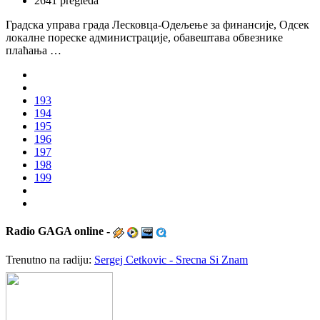
2641 pregleda
Градска управа града Лесковца-Одељење за финансије, Одсек
локалне пореске администрације, обавештава обвезнике
плаћања …
193
194
195
196
197
198
199
Radio
GAGA online -
Trenutno na radiju:
Sergej Cetkovic - Srecna Si Znam