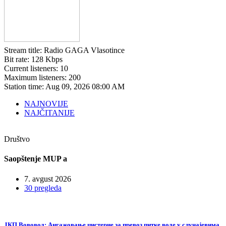
Stream title:
Radio GAGA Vlasotince
Bit rate:
128 Kbps
Current listeners:
10
Maximum listeners:
200
Station time:
Aug 09, 2026
08:00 AM
NAJNOVIJE
NAJČITANIJE
Društvo
Saopštenje MUP a
7. avgust 2026
30 pregleda
ЈКП Вововод: Ангажовање цистерне за превоз питке воде у случајевима