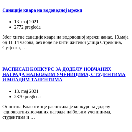
Санације квара на водоводној мрежи
13. maj 2021
2772 pregleda
Због хитне санације квара на водоводној мрежи данас, 13.маја,
од 11-14 часова, без воде ће бити житељи улица Стрељина,
Сутјеска, …
РАСПИСАН КОНКУРС ЗА ДОДЕЛУ НОВЧАНИХ
НАГРАДА НАЈБОЉИМ УЧЕНИЦИМА, СТУДЕНТИМА
И МЛАДИМ ТАЛЕНТИМА
13. maj 2021
2370 pregleda
Општина Власотинце расписала је конкурс за доделу
једнократнихновчаних награда најбољим ученицима,
студентима и …