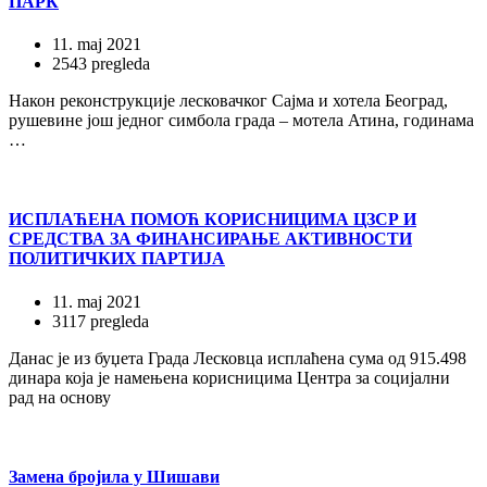
ПАРК
11. maj 2021
2543 pregleda
Након реконструкције лесковачког Сајма и хотела Београд,
рушевине још једног симбола града – мотела Атина, годинама
…
ИСПЛАЋЕНА ПОМОЋ КОРИСНИЦИМА ЦЗСР И
СРЕДСТВА ЗА ФИНАНСИРАЊЕ АКТИВНОСТИ
ПОЛИТИЧКИХ ПАРТИЈА
11. maj 2021
3117 pregleda
Данас је из буџета Града Лесковца исплаћена сума од 915.498
динара која је намењена корисницима Центра за социјални
рад на основу
Замена бројила у Шишави