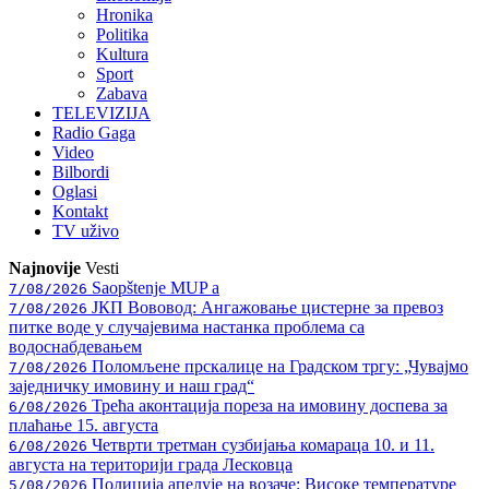
Hronika
Politika
Kultura
Sport
Zabava
TELEVIZIJA
Radio Gaga
Video
Bilbordi
Oglasi
Kontakt
TV
uživo
Najnovije
Vesti
Saopštenje MUP a
7/08/2026
ЈКП Вововод: Ангажовање цистерне за превоз
7/08/2026
питке воде у случајевима настанка проблема са
водоснабдевањем
Поломљене прскалице на Градском тргу: „Чувајмо
7/08/2026
заједничку имовину и наш град“
Трећа аконтација пореза на имовину доспева за
6/08/2026
плаћање 15. августа
Четврти третман сузбијања комараца 10. и 11.
6/08/2026
августа на територији града Лесковца
Полиција апелује на возаче: Високе температуре
5/08/2026