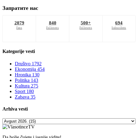
Запратите нас
2079
840
500+
694
Fans
Followers
Followers
Subscribers
Kategorije
vesti
Društvo
1792
Ekonomija
454
Hronika
130
Politika
143
Kultura
275
Sport
180
Zabava
35
Arhiva
vesti
Da bolje čujete i jasnije vidite!