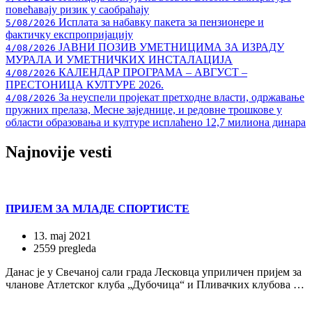
повећавају ризик у саобраћају
Исплата за набавку пакета за пензионере и
5/08/2026
фактичку експропријацију
ЈАВНИ ПОЗИВ УМЕТНИЦИМА ЗА ИЗРАДУ
4/08/2026
МУРАЛА И УМЕТНИЧКИХ ИНСТАЛАЦИЈА
КАЛЕНДАР ПРОГРАМА – АВГУСТ –
4/08/2026
ПРЕСТОНИЦА КУЛТУРЕ 2026.
За неуспели пројекат претходне власти, одржавање
4/08/2026
пружних прелаза, Месне заједнице, и редовне трошкове у
области образовања и културе исплаћено 12,7 милиона динара
Najnovije
vesti
ПРИЈЕМ ЗА МЛАДЕ СПОРТИСТЕ
13. maj 2021
2559 pregleda
Данас је у Свечаној сали града Лесковца уприличен пријем за
чланове Атлетског клуба „Дубочица“ и Пливачких клубова …