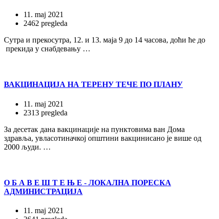
11. maj 2021
2462 pregleda
Сутра и прекосутра, 12. и 13. маја 9 до 14 часова, доћи ће до
прекида у снабдевању …
ВАКЦИНАЦИЈА НА ТЕРЕНУ ТЕЧЕ ПО ПЛАНУ
11. maj 2021
2313 pregleda
За десетак дана вакцинације на пунктовима ван Дома
здравља, увласотиначкој општини вакцинисано је више од
2000 људи. …
О Б А В Е Ш Т Е Њ Е - ЛОКАЛНА ПОРЕСКА
АДМИНИСТРАЦИЈА
11. maj 2021