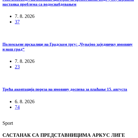
настанка проблема са водоснабдевањем
7. 8. 2026
37
Поломљене прскалице на Градском тргу: „Чувајмо заједничку имовину
и наш град“
7. 8. 2026
23
Трећа аконтација пореза на имовину доспева за плаћање 15. августа
6. 8. 2026
74
Sport
САСТАНАК СА ПРЕДСТАВНИЦИМА АРКУС ЛИГЕ